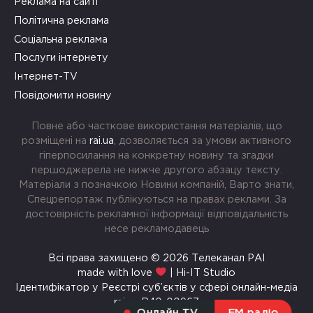
Реклама на сайті
Політична реклама
Соціальна реклама
Послуги інтернету
Інтернет-TV
Повідомити новину
Повне або часткове використання матеріалів, що
розміщені на
rai.ua
, дозволяється за умови активного
гіперпосилання на конкретну новину та згадки
першоджерела не нижче другого абзацу тексту.
Матеріали з позначкою Новини компаній, Варто знати,
Спецрепортаж публікуються на правах реклами. За
достовірність рекламної інформації відповідальність
несе рекламодавець
Всі права захищено © 2026 Телеканал РАІ
made with love
| Hi-IT Studio
Ідентифікатор у Реєстрі суб’єктів у сфері онлайн-медіа
rai.ua R40-00967
Онлайн TV
FM радіо