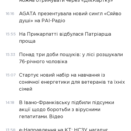
можна отримувати через «Дія.Картку»
AGATA презентувала новий сингл «Сяйво
16:16
душі» на РАІ-Радіо
На Прикарпатті відбулася Патріарша
15:55
проща
Понад три доби пошуків: у лісі розшукали
15:33
76-річного чоловіка
Стартує новий набір на навчання із
15:07
сонячної енергетики для ветеранів та їхніх
сімей
В Івано-Франківську підбили підсумки
14:18
акції щодо боротьби з вірусними
гепатитами. Відео
е-Направлення на КТ: НСЗУ нагадує
13:58