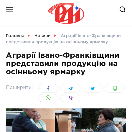
Skip
to
content
НОВИНИ
Головна
Новини
Аграрії Івано-Франківщини
представили продукцію на осінньому ярмарку
СВІТ
Аграрії Івано-Франківщини
представили продукцію на
осінньому ярмарку
УКРАЇНА
Поширити: