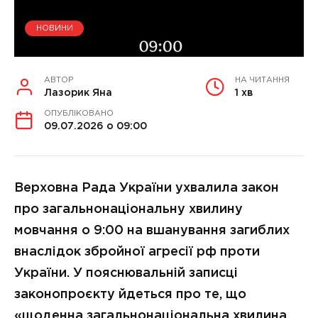
НОВИНИ
АВТОР
НА ЧИТАННЯ
Лазорик Яна
1 хв
ОПУБЛІКОВАНО
09.07.2026 о 09:00
Верховна Рада України ухвалила закон
про загальнонаціональну хвилину
мовчання о 9:00 на вшанування загиблих
внаслідок збройної агресії рф проти
України. У пояснювальній записці
законопроєкту йдеться про те, що
«щоденна загальнонаціональна хвилина