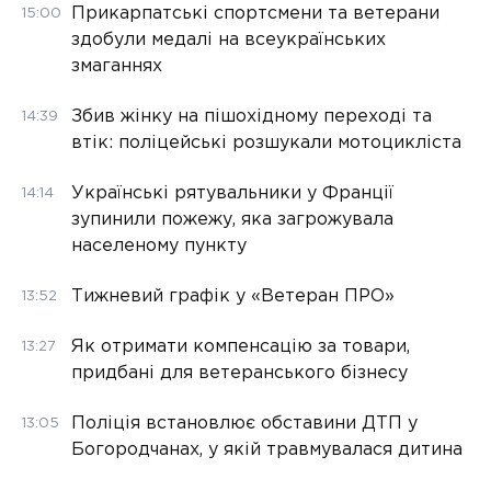
Прикарпатські спортсмени та ветерани
15:00
здобули медалі на всеукраїнських
змаганнях
Збив жінку на пішохідному переході та
14:39
втік: поліцейські розшукали мотоцикліста
Українські рятувальники у Франції
14:14
зупинили пожежу, яка загрожувала
населеному пункту
Тижневий графік у «Ветеран ПРО»
13:52
Як отримати компенсацію за товари,
13:27
придбані для ветеранського бізнесу
Поліція встановлює обставини ДТП у
13:05
Богородчанах, у якій травмувалася дитина