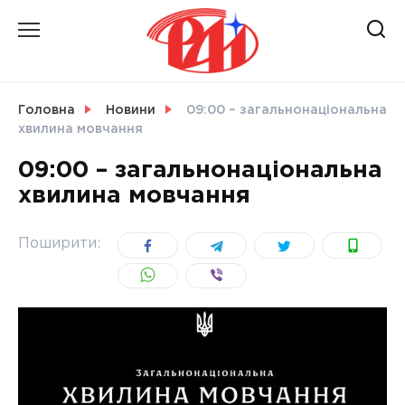
Skip
to
content
НОВИНИ
Головна
Новини
09:00 – загальнонаціональна
хвилина мовчання
СВІТ
09:00 – загальнонаціональна
хвилина мовчання
УКРАЇНА
Поширити: