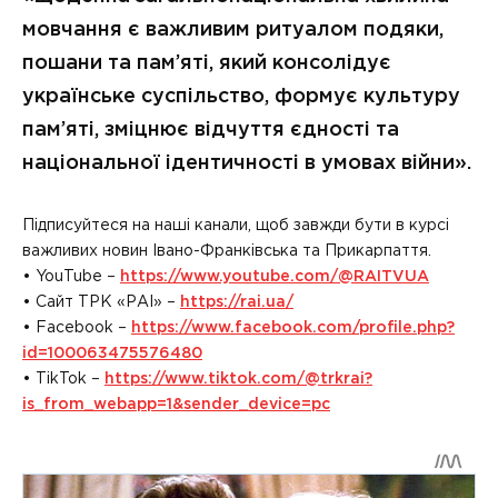
мовчання є важливим ритуалом подяки,
пошани та пам’яті, який консолідує
українське суспільство, формує культуру
пам’яті, зміцнює відчуття єдності та
національної ідентичності в умовах війни».
Підписуйтеся на наші канали, щоб завжди бути в курсі
важливих новин Івано-Франківська та Прикарпаття.
• YouTube –
https://www.youtube.com/@RAITVUA
• Сайт ТРК «РАІ» –
https://rai.ua/
• Facebook –
https://www.facebook.com/profile.php?
id=100063475576480
• TikTok –
https://www.tiktok.com/@trkrai?
is_from_webapp=1&sender_device=pc