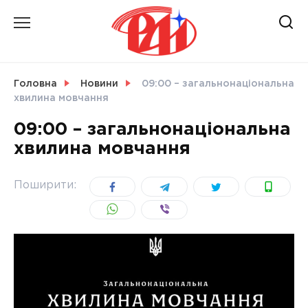
Skip
to
content
НОВИНИ
Головна
Новини
09:00 – загальнонаціональна
хвилина мовчання
СВІТ
09:00 – загальнонаціональна
хвилина мовчання
УКРАЇНА
Поширити: