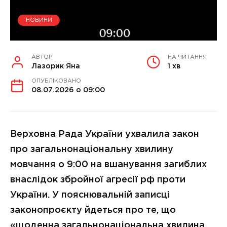
НОВИНИ
АВТОР
НА ЧИТАННЯ
Лазорик Яна
1 хв
ОПУБЛІКОВАНО
08.07.2026 о 09:00
Верховна Рада України ухвалила закон
про загальнонаціональну хвилину
мовчання о 9:00 на вшанування загиблих
внаслідок збройної агресії рф проти
України. У пояснювальній записці
законопроєкту йдеться про те, що
«щоденна загальнонаціональна хвилина