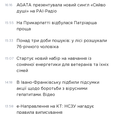
AGATA презентувала новий сингл «Сяйво
16:16
душі» на РАІ-Радіо
На Прикарпатті відбулася Патріарша
15:55
проща
Понад три доби пошуків: у лісі розшукали
15:33
76-річного чоловіка
Стартує новий набір на навчання із
15:07
сонячної енергетики для ветеранів та їхніх
сімей
В Івано-Франківську підбили підсумки
14:18
акції щодо боротьби з вірусними
гепатитами. Відео
е-Направлення на КТ: НСЗУ нагадує
13:58
правила виписування