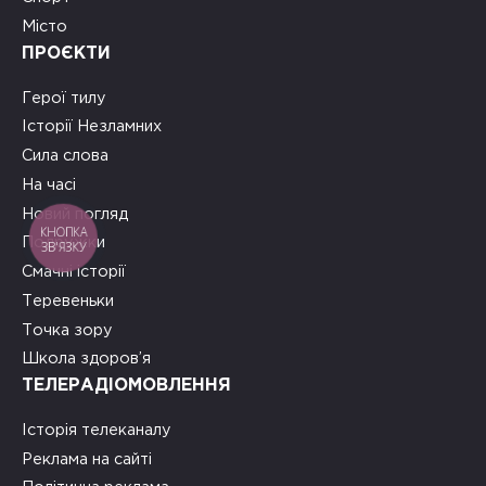
Місто
ПРОЄКТИ
Герої тилу
Історії Незламних
Сила слова
На часі
Новий погляд
КНОПКА
Подружки
ЗВ'ЯЗКУ
Смачні історії
Теревеньки
Точка зору
Школа здоров’я
ТЕЛЕРАДІОМОВЛЕННЯ
Історія телеканалу
Реклама на сайті