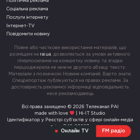
Політична реклама
Соціальна реклама
Послуги інтернету
Інтернет-TV
Повідомити новину
Повне або часткове використання матеріалів, що
розміщені на
rai.ua
, дозволяється за умови активного
гіперпосилання на конкретну новину та згадки
першоджерела не нижче другого абзацу тексту.
Матеріали з позначкою Новини компаній, Варто знати,
Спецрепортаж публікуються на правах реклами. За
достовірність рекламної інформації відповідальність
несе рекламодавець
Всі права захищено © 2026 Телеканал РАІ
made with love
| Hi-IT Studio
Ідентифікатор у Реєстрі суб’єктів у сфері онлайн-медіа
rai.ua R40-00967
Онлайн TV
FM радіо