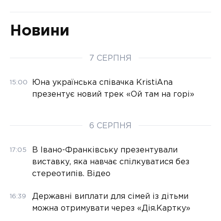
Новини
7 СЕРПНЯ
Юна українська співачка KristiAna
15:00
презентує новий трек «Ой там на горі»
6 СЕРПНЯ
В Івано-Франківську презентували
17:05
виставку, яка навчає спілкуватися без
стереотипів. Відео
Державні виплати для сімей із дітьми
16:39
можна отримувати через «Дія.Картку»