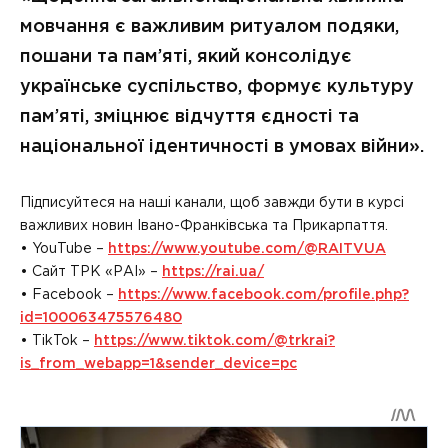
мовчання є важливим ритуалом подяки,
пошани та пам’яті, який консолідує
українське суспільство, формує культуру
пам’яті, зміцнює відчуття єдності та
національної ідентичності в умовах війни».
Підписуйтеся на наші канали, щоб завжди бути в курсі
важливих новин Івано-Франківська та Прикарпаття.
• YouTube –
https://www.youtube.com/@RAITVUA
• Сайт ТРК «РАІ» –
https://rai.ua/
• Facebook –
https://www.facebook.com/profile.php?
id=100063475576480
• TikTok –
https://www.tiktok.com/@trkrai?
is_from_webapp=1&sender_device=pc