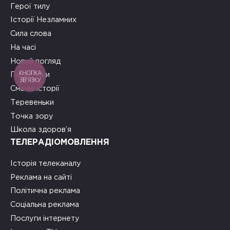
Герої тилу
Історії Незламних
Сила слова
На часі
Новий погляд
КНОПКА
Подружки
ЗВ'ЯЗКУ
Смачні історії
Теревеньки
Точка зору
Школа здоров’я
ТЕЛЕРАДІОМОВЛЕННЯ
Історія телеканалу
Реклама на сайті
Політична реклама
Соціальна реклама
Послуги інтернету