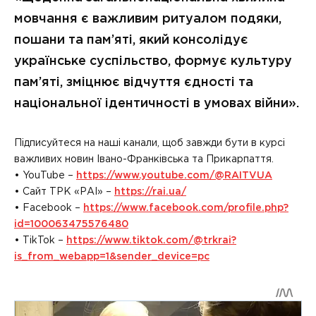
мовчання є важливим ритуалом подяки,
пошани та пам’яті, який консолідує
українське суспільство, формує культуру
пам’яті, зміцнює відчуття єдності та
національної ідентичності в умовах війни».
Підписуйтеся на наші канали, щоб завжди бути в курсі
важливих новин Івано-Франківська та Прикарпаття.
• YouTube –
https://www.youtube.com/@RAITVUA
• Сайт ТРК «РАІ» –
https://rai.ua/
• Facebook –
https://www.facebook.com/profile.php?
id=100063475576480
• TikTok –
https://www.tiktok.com/@trkrai?
is_from_webapp=1&sender_device=pc