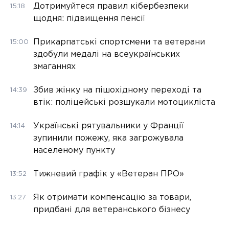
Дотримуйтеся правил кібербезпеки
15:18
щодня: підвищення пенсії
Прикарпатські спортсмени та ветерани
15:00
здобули медалі на всеукраїнських
змаганнях
Збив жінку на пішохідному переході та
14:39
втік: поліцейські розшукали мотоцикліста
Українські рятувальники у Франції
14:14
зупинили пожежу, яка загрожувала
населеному пункту
Тижневий графік у «Ветеран ПРО»
13:52
Як отримати компенсацію за товари,
13:27
придбані для ветеранського бізнесу