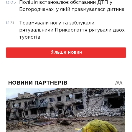
Поліція встановлює обставини ДТП у
13:05
Богородчанах, у якій травмувалася дитина
Травмували ногу та заблукали:
12:31
рятувальники Прикарпаття рятували двох
туристів
більше новин