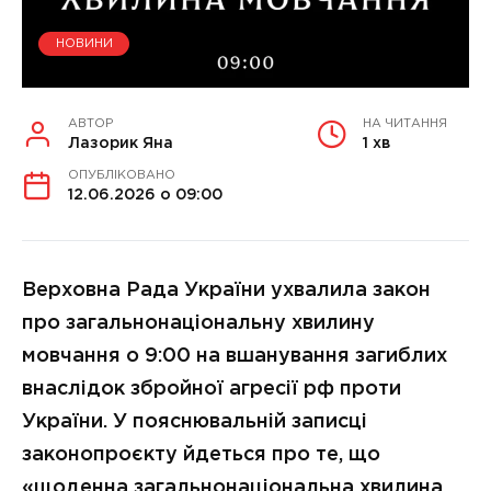
НОВИНИ
АВТОР
НА ЧИТАННЯ
Лазорик Яна
1 хв
ОПУБЛІКОВАНО
12.06.2026 о 09:00
Верховна Рада України ухвалила закон
про загальнонаціональну хвилину
мовчання о 9:00 на вшанування загиблих
внаслідок збройної агресії рф проти
України. У пояснювальній записці
законопроєкту йдеться про те, що
«щоденна загальнонаціональна хвилина