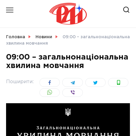
Skip
to
content
НОВИНИ
Головна
Новини
09:00 – загальнонаціональна
хвилина мовчання
СВІТ
09:00 – загальнонаціональна
хвилина мовчання
УКРАЇНА
Поширити: