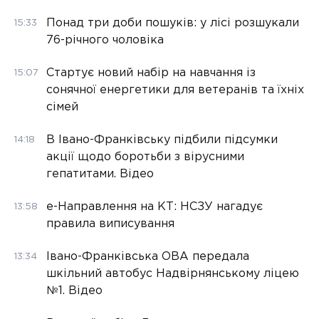
Понад три доби пошуків: у лісі розшукали
15:33
76-річного чоловіка
Стартує новий набір на навчання із
15:07
сонячної енергетики для ветеранів та їхніх
сімей
В Івано-Франківську підбили підсумки
14:18
акції щодо боротьби з вірусними
гепатитами. Відео
е-Направлення на КТ: НСЗУ нагадує
13:58
правила виписування
Івано-Франківська ОВА передала
13:34
шкільний автобус Надвірнянському ліцею
№1. Відео