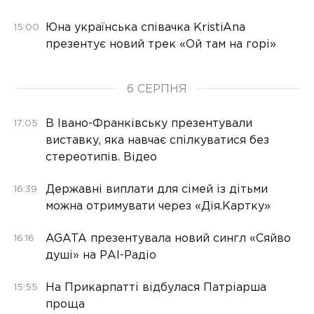
Юна українська співачка KristiAna
15:00
презентує новий трек «Ой там на горі»
6 СЕРПНЯ
В Івано-Франківську презентували
17:05
виставку, яка навчає спілкуватися без
стереотипів. Відео
Державні виплати для сімей із дітьми
16:39
можна отримувати через «Дія.Картку»
AGATA презентувала новий сингл «Сяйво
16:16
душі» на РАІ-Радіо
На Прикарпатті відбулася Патріарша
15:55
проща