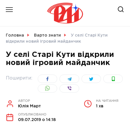
Skip
to
content
НОВИНИ
Головна
Варто знати
У селі Старі Кути
відкрили новий ігровий майданчик
СВІТ
У селі Старі Кути відкрили
новий ігровий майданчик
УКРАЇНА
Поширити:
АВТОР
НА ЧИТАННЯ
Юлія Март
1 хв
ОПУБЛІКОВАНО
09.07.2019 о 14:18