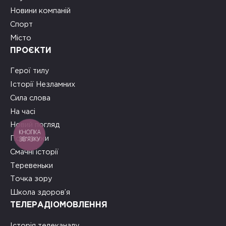
Новини компаній
Спорт
Місто
ПРОЄКТИ
Герої тилу
Історії Незламних
Сила слова
На часі
Новий погляд
КНОПКА
ЗВ'ЯЗКУ
Подружки
Смачні історії
Теревеньки
Точка зору
Школа здоров’я
ТЕЛЕРАДІОМОВЛЕННЯ
Історія телеканалу