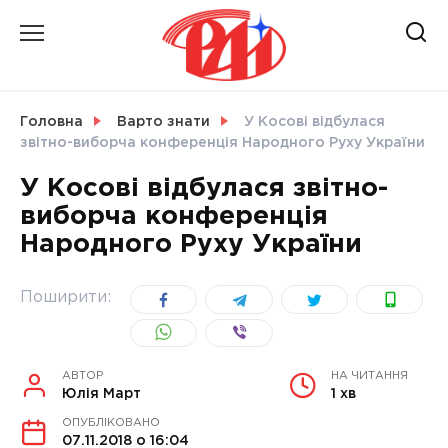
Skip
to
content
НОВИНИ
Головна
Варто знати
У Косові відбулася
звітно-виборча конференція Народного Руху України
СВІТ
У Косові відбулася звітно-
виборча конференція
Народного Руху України
УКРАЇНА
Поширити:
АВТОР
НА ЧИТАННЯ
Юлія Март
1 хв
ОПУБЛІКОВАНО
07.11.2018 о 16:04