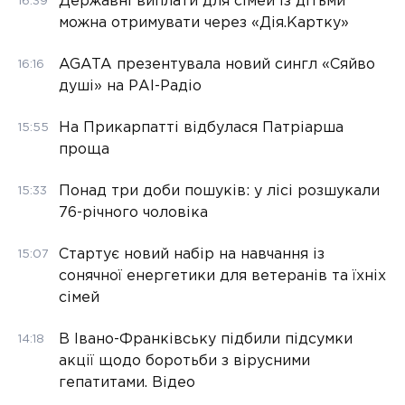
Державні виплати для сімей із дітьми
16:39
можна отримувати через «Дія.Картку»
AGATA презентувала новий сингл «Сяйво
16:16
душі» на РАІ-Радіо
На Прикарпатті відбулася Патріарша
15:55
проща
Понад три доби пошуків: у лісі розшукали
15:33
76-річного чоловіка
Стартує новий набір на навчання із
15:07
сонячної енергетики для ветеранів та їхніх
сімей
В Івано-Франківську підбили підсумки
14:18
акції щодо боротьби з вірусними
гепатитами. Відео