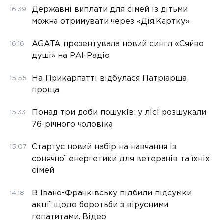
Державні виплати для сімей із дітьми
16:39
можна отримувати через «Дія.Картку»
AGATA презентувала новий сингл «Сяйво
16:16
душі» на РАІ-Радіо
На Прикарпатті відбулася Патріарша
15:55
проща
Понад три доби пошуків: у лісі розшукали
15:33
76-річного чоловіка
Стартує новий набір на навчання із
15:07
сонячної енергетики для ветеранів та їхніх
сімей
В Івано-Франківську підбили підсумки
14:18
акції щодо боротьби з вірусними
гепатитами. Відео