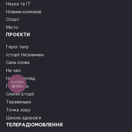
Наука та ІТ
Новини компаній
Спорт
Місто
ПРОЄКТИ
Герої тилу
Історії Незламних
Сила слова
На часі
Новий погляд
КНОПКА
ЗВ'ЯЗКУ
Подружки
Смачні історії
Теревеньки
Точка зору
Школа здоров’я
ТЕЛЕРАДІОМОВЛЕННЯ