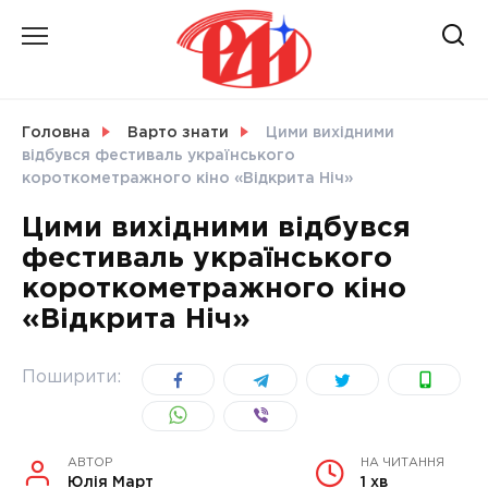
Skip
to
content
НОВИНИ
Головна
Варто знати
Цими вихідними
відбувся фестиваль українського
СВІТ
короткометражного кіно «Відкрита Ніч»
Цими вихідними відбувся
фестиваль українського
короткометражного кіно
УКРАЇНА
«Відкрита Ніч»
Поширити:
АВТОР
НА ЧИТАННЯ
Юлія Март
1 хв