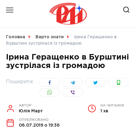
Skip
to
content
НОВИНИ
Головна
Варто знати
Ірина Геращенко в
Бурштині зустрілася із громадою
СВІТ
Ірина Геращенко в Бурштині
зустрілася із громадою
УКРАЇНА
Поширити:
АВТОР
НА ЧИТАННЯ
Юлія Март
1 хв
ОПУБЛІКОВАНО
06.07.2019 о 19:36