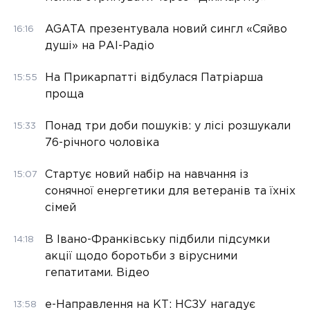
AGATA презентувала новий сингл «Сяйво
16:16
душі» на РАІ-Радіо
На Прикарпатті відбулася Патріарша
15:55
проща
Понад три доби пошуків: у лісі розшукали
15:33
76-річного чоловіка
Стартує новий набір на навчання із
15:07
сонячної енергетики для ветеранів та їхніх
сімей
В Івано-Франківську підбили підсумки
14:18
акції щодо боротьби з вірусними
гепатитами. Відео
е-Направлення на КТ: НСЗУ нагадує
13:58