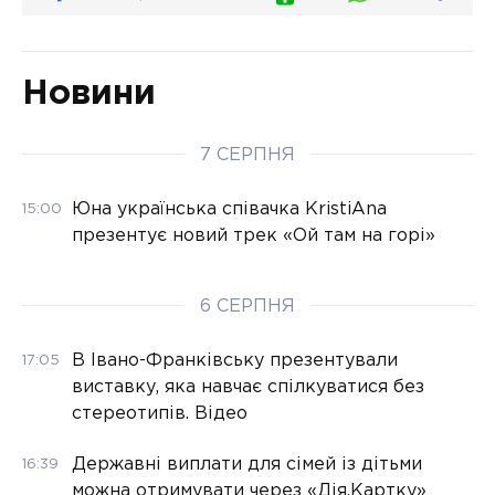
Новини
7 СЕРПНЯ
Юна українська співачка KristiAna
15:00
презентує новий трек «Ой там на горі»
6 СЕРПНЯ
В Івано-Франківську презентували
17:05
виставку, яка навчає спілкуватися без
стереотипів. Відео
Державні виплати для сімей із дітьми
16:39
можна отримувати через «Дія.Картку»