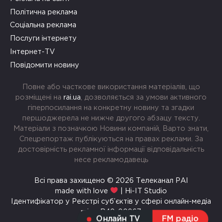
Політична реклама
Соціальна реклама
Послуги інтернету
Інтернет-TV
Повідомити новину
Повне або часткове використання матеріалів, що
розміщені на
rai.ua
, дозволяється за умови активного
гіперпосилання на конкретну новину та згадки
першоджерела не нижче другого абзацу тексту.
Матеріали з позначкою Новини компаній, Варто знати,
Спецрепортаж публікуються на правах реклами. За
достовірність рекламної інформації відповідальність
несе рекламодавець
Всі права захищено © 2026 Телеканал РАІ
made with love
| Hi-IT Studio
Ідентифікатор у Реєстрі суб’єктів у сфері онлайн-медіа
rai.ua R40-00967
Онлайн TV
FM радіо