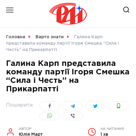
Skip
to
content
НОВИНИ
Головна
Варто знати
Галина Карп
представила команду партії Ігоря Смешка “Сила і
СВІТ
Честь” на Прикарпатті
Галина Карп представила
команду партії Ігоря Смешка
“Сила і Честь” на
УКРАЇНА
Прикарпатті
Поширити:
АВТОР
НА ЧИТАННЯ
Юлія Март
1 хв