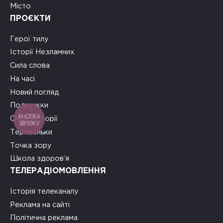
Місто
ПРОЄКТИ
Герої тилу
Історії Незламних
Сила слова
На часі
Новий погляд
Подружки
КНОПКА
Смачні історії
ЗВ'ЯЗКУ
Теревеньки
Точка зору
Школа здоров’я
ТЕЛЕРАДІОМОВЛЕННЯ
Історія телеканалу
Реклама на сайті
Політична реклама