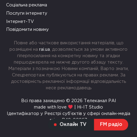
Соціальна реклама
Послуги інтернету
Інтернет-TV
Повідомити новину
Повне або часткове використання матеріалів, що
розміщені на
rai.ua
, дозволяється за умови активного
гіперпосилання на конкретну новину та згадки
першоджерела не нижче другого абзацу тексту.
Матеріали з позначкою Новини компаній, Варто знати,
Спецрепортаж публікуються на правах реклами. За
достовірність рекламної інформації відповідальність
несе рекламодавець
Всі права захищено © 2026 Телеканал РАІ
made with love
| Hi-IT Studio
Ідентифікатор у Реєстрі суб’єктів у сфері онлайн-медіа
rai.ua R40-00967
Онлайн TV
FM радіо