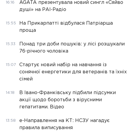
AGATA презентувала новий сингл «Сяйво
16:16
душі» на РАІ-Радіо
На Прикарпатті відбулася Патріарша
15:55
проща
Понад три доби пошуків: у лісі розшукали
15:33
76-річного чоловіка
Стартує новий набір на навчання із
15:07
сонячної енергетики для ветеранів та їхніх
сімей
В Івано-Франківську підбили підсумки
14:18
акції щодо боротьби з вірусними
гепатитами. Відео
е-Направлення на КТ: НСЗУ нагадує
13:58
правила виписування