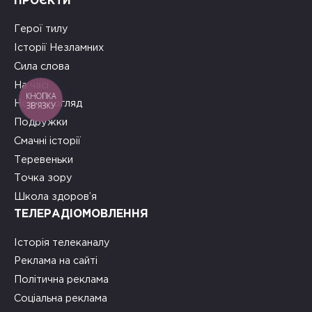
ПРОЄКТИ
Герої тилу
Історії Незламних
Сила слова
На часі
КНОПКА
Новий погляд
ЗВ'ЯЗКУ
Подружки
Смачні історії
Теревеньки
Точка зору
Школа здоров’я
ТЕЛЕРАДІОМОВЛЕННЯ
Історія телеканалу
Реклама на сайті
Політична реклама
Соціальна реклама