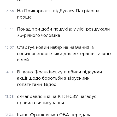
На Прикарпатті відбулася Патріарша
15:55
проща
Понад три доби пошуків: у лісі розшукали
15:33
76-річного чоловіка
Стартує новий набір на навчання із
15:07
сонячної енергетики для ветеранів та їхніх
сімей
В Івано-Франківську підбили підсумки
14:18
акції щодо боротьби з вірусними
гепатитами. Відео
е-Направлення на КТ: НСЗУ нагадує
13:58
правила виписування
Івано-Франківська ОВА передала
13:34