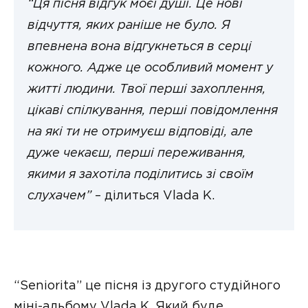
“Ця пісня відгук моєї душі. Це нові
відчуття, яких раніше не було. Я
впевнена вона відгукнеться в серці
кожного. Адже це особливий момент у
житті людини. Твої перші захоплення,
цікаві спілкування, перші повідомлення
на які ти не отримуєш відповіді, але
дуже чекаєш, перші переживання,
якими я захотіла поділитись зі своїм
слухачем”
– ділиться Vlada K.
“Seniorita” це пісня із другого студійного
міні-альбому Vlada K. Який буде