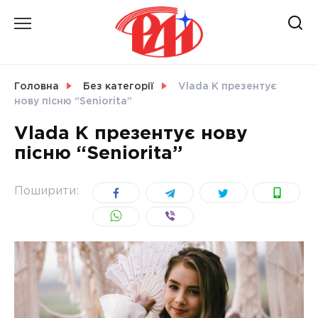
Skip
to
content
НОВИНИ
Головна
Без категорії
Vlada K презентує
нову пісню “Seniorita”
СВІТ
Vlada K презентує нову
пісню “Seniorita”
УКРАЇНА
Поширити: