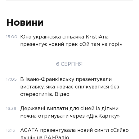
Новини
Юна українська співачка KristiAna
15:00
презентує новий трек «Ой там на горі»
6 СЕРПНЯ
В Івано-Франківську презентували
17:05
виставку, яка навчає спілкуватися без
стереотипів. Відео
Державні виплати для сімей із дітьми
16:39
можна отримувати через «Дія.Картку»
AGATA презентувала новий сингл «Сяйво
16:16
душі» на РАІ-Радіо