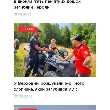
відкрили п’ять пам’ятних дощок
загиблим Героям
31.08.2023
НОВИНИ
У Верховині розшукали 5-річного
хлопчика, який загубився у лісі
23.08.2023