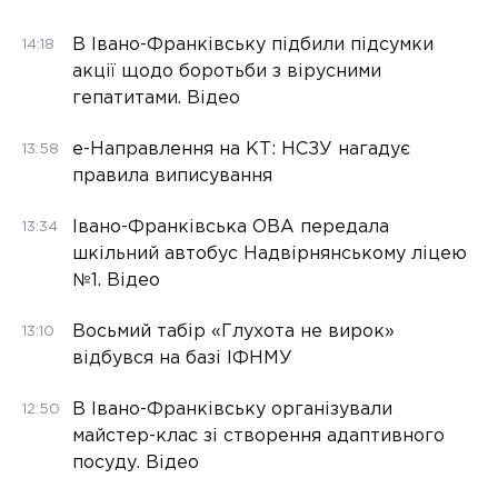
В Івано-Франківську підбили підсумки
14:18
акції щодо боротьби з вірусними
гепатитами. Відео
е-Направлення на КТ: НСЗУ нагадує
13:58
правила виписування
Івано-Франківська ОВА передала
13:34
шкільний автобус Надвірнянському ліцею
№1. Відео
Восьмий табір «Глухота не вирок»
13:10
відбувся на базі ІФНМУ
В Івано-Франківську організували
12:50
майстер-клас зі створення адаптивного
посуду. Відео