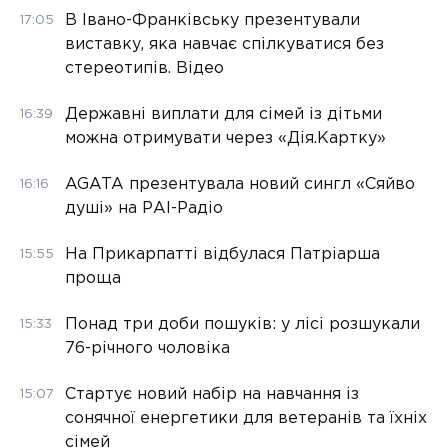
В Івано-Франківську презентували
17:05
виставку, яка навчає спілкуватися без
стереотипів. Відео
Державні виплати для сімей із дітьми
16:39
можна отримувати через «Дія.Картку»
AGATA презентувала новий сингл «Сяйво
16:16
душі» на РАІ-Радіо
На Прикарпатті відбулася Патріарша
15:55
проща
Понад три доби пошуків: у лісі розшукали
15:33
76-річного чоловіка
Стартує новий набір на навчання із
15:07
сонячної енергетики для ветеранів та їхніх
сімей