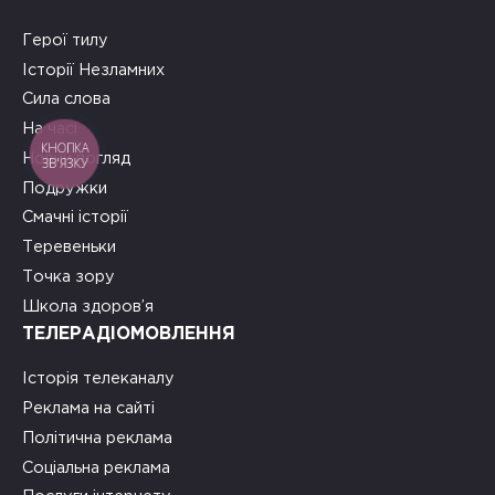
Герої тилу
Історії Незламних
Сила слова
На часі
КНОПКА
Новий погляд
ЗВ'ЯЗКУ
Подружки
Смачні історії
Теревеньки
Точка зору
Школа здоров’я
ТЕЛЕРАДІОМОВЛЕННЯ
Історія телеканалу
Реклама на сайті
Політична реклама
Соціальна реклама