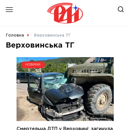
Skip
to
content
НОВИНИ
Головна
Верховинська ТГ
Верховинська ТГ
СВІТ
НОВИНИ
УКРАЇНА
Смертельна ДТП у Верховині: загинула