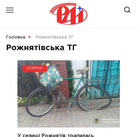
Skip
to
content
НОВИНИ
Головна
Рожнятівська ТГ
Рожнятівська ТГ
СВІТ
НОВИНИ
УКРАЇНА
У селищі Рожнятів трапилась