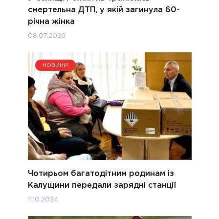
смертельна ДТП, у якій загинула 60-
річна жінка
08.07.2026
НОВИНИ
Чотирьом багатодітним родинам із
Калущини передали зарядні станції
11.10.2024