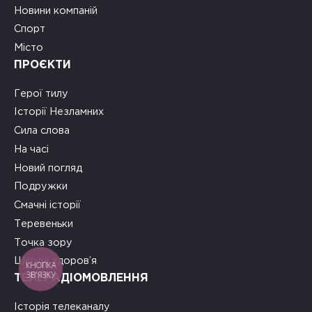
Новини компаній
Спорт
Місто
ПРОЄКТИ
Герої тилу
Історії Незламних
Сила слова
На часі
Новий погляд
Подружки
Смачні історії
Теревеньки
Точка зору
Школа здоров’я
КНОПКА
ЗВ'ЯЗКУ
ТЕЛЕРАДІОМОВЛЕННЯ
Історія телеканалу