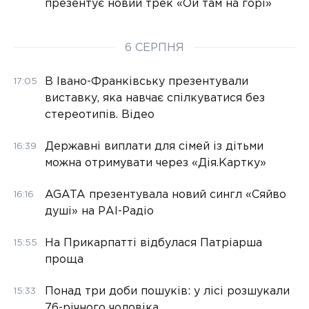
презентує новий трек «Ой там на горі»
6 СЕРПНЯ
В Івано-Франківську презентували
17:05
виставку, яка навчає спілкуватися без
стереотипів. Відео
Державні виплати для сімей із дітьми
16:39
можна отримувати через «Дія.Картку»
AGATA презентувала новий сингл «Сяйво
16:16
душі» на РАІ-Радіо
На Прикарпатті відбулася Патріарша
15:55
проща
Понад три доби пошуків: у лісі розшукали
15:33
76-річного чоловіка