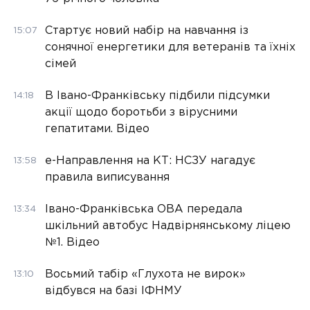
Стартує новий набір на навчання із
15:07
сонячної енергетики для ветеранів та їхніх
сімей
В Івано-Франківську підбили підсумки
14:18
акції щодо боротьби з вірусними
гепатитами. Відео
е-Направлення на КТ: НСЗУ нагадує
13:58
правила виписування
Івано-Франківська ОВА передала
13:34
шкільний автобус Надвірнянському ліцею
№1. Відео
Восьмий табір «Глухота не вирок»
13:10
відбувся на базі ІФНМУ