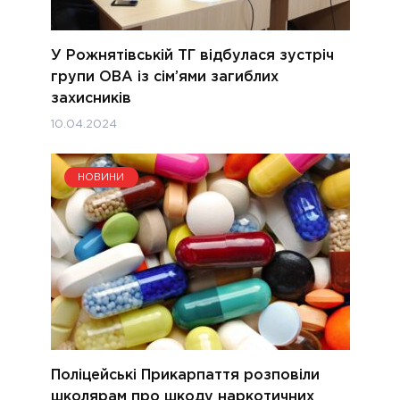
У Рожнятівській ТГ відбулася зустріч
групи ОВА із сім’ями загиблих
захисників
10.04.2024
НОВИНИ
Поліцейські Прикарпаття розповіли
школярам про шкоду наркотичних