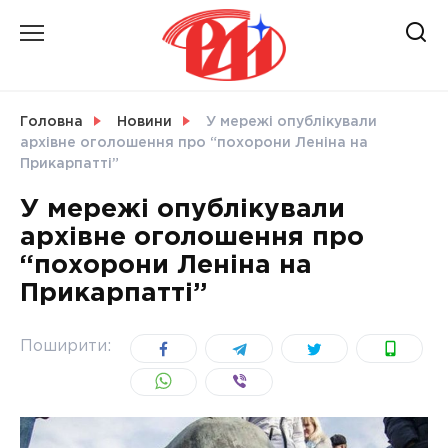
Skip
to
content
НОВИНИ
Головна
Новини
У мережі опублікували
архівне оголошення про “похорони Леніна на
СВІТ
Прикарпатті”
У мережі опублікували
архівне оголошення про
“похорони Леніна на
УКРАЇНА
Прикарпатті”
Поширити: