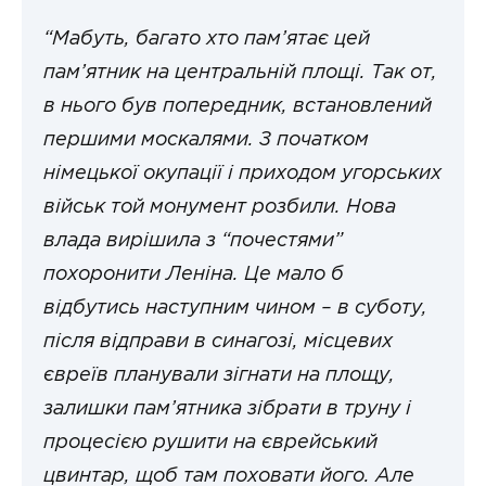
“Мабуть, багато хто пам’ятає цей
пам’ятник на центральній площі. Так от,
в нього був попередник, встановлений
першими москалями. З початком
німецької окупації і приходом угорських
військ той монумент розбили. Нова
влада вирішила з “почестями”
похоронити Леніна. Це мало б
відбутись наступним чином – в суботу,
після відправи в синагозі, місцевих
євреїв планували зігнати на площу,
залишки пам’ятника зібрати в труну і
процесією рушити на єврейський
цвинтар, щоб там поховати його. Але