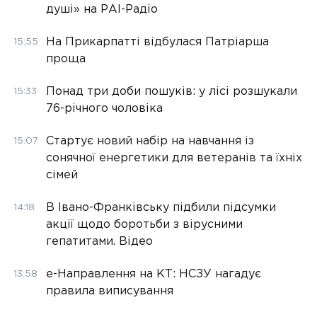
душі» на РАІ-Радіо
На Прикарпатті відбулася Патріарша
15:55
проща
Понад три доби пошуків: у лісі розшукали
15:33
76-річного чоловіка
Стартує новий набір на навчання із
15:07
сонячної енергетики для ветеранів та їхніх
сімей
В Івано-Франківську підбили підсумки
14:18
акції щодо боротьби з вірусними
гепатитами. Відео
е-Направлення на КТ: НСЗУ нагадує
13:58
правила виписування