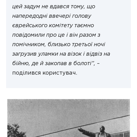
цей задум не вдався тому, що
напередодні ввечері голову
єврейського комітету таємно
повідомили про це і він разом з
помічником, близько третьої ночі
загрузив уламки на візок і відвіз на
бійню, де й закопав в болоті”,
–
поділився користувач.