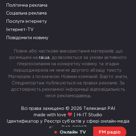
Політична реклама
Соціальна реклама
Послуги інтернету
Інтернет-TV
Повідомити новину
Повне або часткове використання матеріалів, що
розміщені на
rai.ua
, дозволяється за умови активного
гіперпосилання на конкретну новину та згадки
першоджерела не нижче другого абзацу тексту.
Матеріали з позначкою Новини компаній, Варто знати,
Спецрепортаж публікуються на правах реклами. За
достовірність рекламної інформації відповідальність
несе рекламодавець
Всі права захищено © 2026 Телеканал РАІ
made with love
| Hi-IT Studio
Ідентифікатор у Реєстрі суб’єктів у сфері онлайн-медіа
rai.ua R40-00967
Онлайн TV
FM радіо