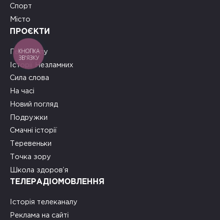
Спорт
Місто
ПРОЄКТИ
КНОПКА
Герої тилу
ЗВ'ЯЗКУ
Історії Незламних
Сила слова
На часі
Новий погляд
Подружки
Смачні історії
Теревеньки
Точка зору
Школа здоров’я
ТЕЛЕРАДІОМОВЛЕННЯ
Історія телеканалу
Реклама на сайті