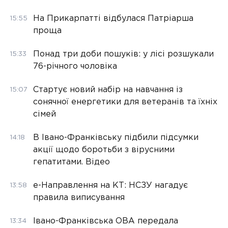
На Прикарпатті відбулася Патріарша
15:55
проща
Понад три доби пошуків: у лісі розшукали
15:33
76-річного чоловіка
Стартує новий набір на навчання із
15:07
сонячної енергетики для ветеранів та їхніх
сімей
В Івано-Франківську підбили підсумки
14:18
акції щодо боротьби з вірусними
гепатитами. Відео
е-Направлення на КТ: НСЗУ нагадує
13:58
правила виписування
Івано-Франківська ОВА передала
13:34