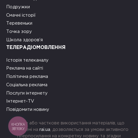
Подружки
Смачні історії
Теревеньки
Точка зору
Школа здоров’я
ТЕЛЕРАДІОМОВЛЕННЯ
Історія телеканалу
Реклама на сайті
Політична реклама
Соціальна реклама
Послуги інтернету
Інтернет-TV
Повідомити новину
Повне або часткове використання матеріалів, що
КНОПКА
ЗВ'ЯЗКУ
розміщені на
rai.ua
, дозволяється за умови активного
гіперпосилання на конкретну новину та згадки