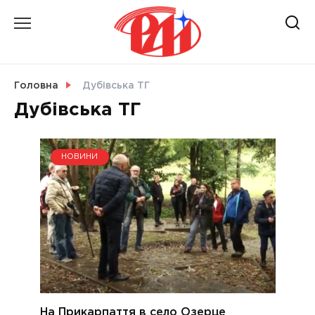
Skip
to
content
НОВИНИ
Головна
Дубівська ТГ
Дубівська ТГ
СВІТ
НОВИНИ
УКРАЇНА
На Прикарпаття в село Озерце