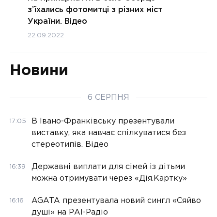
з’їхались фотомитці з різних міст
України. Відео
22.09.2022
Новини
6 СЕРПНЯ
В Івано-Франківську презентували
17:05
виставку, яка навчає спілкуватися без
стереотипів. Відео
Державні виплати для сімей із дітьми
16:39
можна отримувати через «Дія.Картку»
AGATA презентувала новий сингл «Сяйво
16:16
душі» на РАІ-Радіо