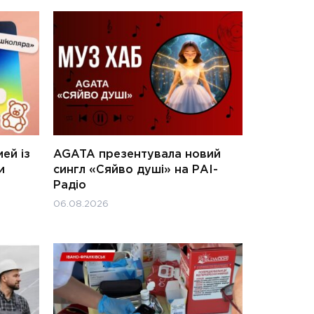
ей із
AGATA презентувала новий
и
сингл «Сяйво душі» на РАІ-
Радіо
06.08.2026