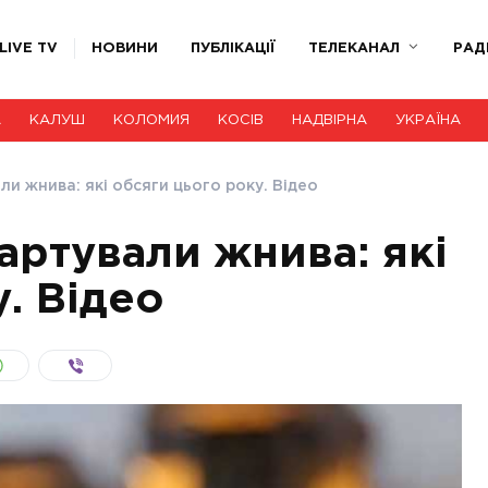
LIVE TV
НОВИНИ
ПУБЛІКАЦІЇ
ТЕЛЕКАНАЛ
РАД
А
КАЛУШ
КОЛОМИЯ
КОСІВ
НАДВІРНА
УКРАЇНА
ли жнива: які обсяги цього року. Відео
артували жнива: які
. Відео