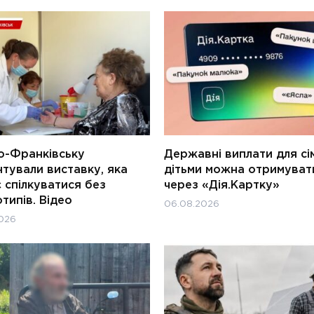
о-Франківську
Державні виплати для сім
тували виставку, яка
дітьми можна отримуват
 спілкуватися без
через «Дія.Картку»
типів. Відео
06.08.2026
026