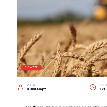
СЮЖЕТИ
АВТОР
НА Ч
Юлія Март
1 хв