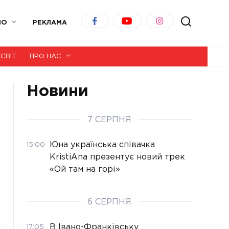
ІО
РЕКЛАМА
СВІТ
ПРО НАС
Новини
7 СЕРПНЯ
Юна українська співачка
15:00
KristiAna презентує новий трек
«Ой там на горі»
6 СЕРПНЯ
В Івано-Франківську
17:05