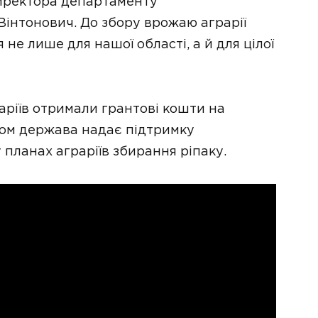
директора департаменту
інтонович. До збору врожаю аграрії
 не лише для нашої області, а й для цілої
раріїв отримали грантові кошти на
ином держава надає підтримку
 планах аграріїв збирання ріпаку.