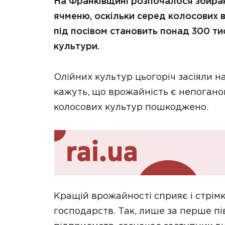
На Франківщині розпочалося збиран
ячменю, оскільки серед колосових 
під посівом становить понад 300 тис.
культури.
Олійних культур цьогоріч засіяли на
кажуть, що врожайність є непогано
колосових культур пошкоджено.
Кращій врожайності сприяє і стрім
господарств. Так, лише за перше пі