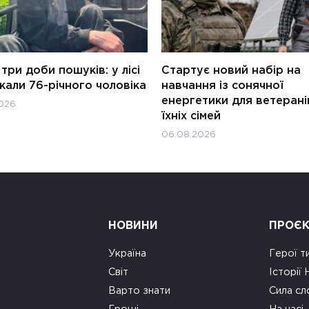
три доби пошуків: у лісі
Стартує новий набір на
али 76-річного чоловіка
навчання із сонячної
енергетики для ветерані
026
їхніх сімей
06.08.2026
НОВИНИ
ПРОЄ
Україна
Герої т
Світ
Історії
Варто знати
Сила сл