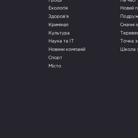
Гроші
На часі
Екологія
Новий п
Здоров’я
Подруж
Кримінал
Смачні і
Культура
Тереве
Наука та ІТ
Точка 
Новини компаній
Школа 
Спорт
Місто