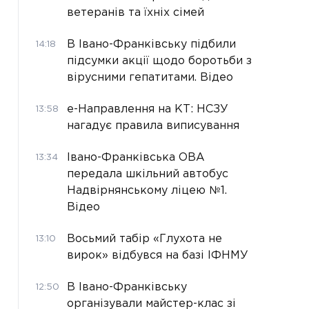
ветеранів та їхніх сімей
В Івано-Франківську підбили
14:18
підсумки акції щодо боротьби з
вірусними гепатитами. Відео
е-Направлення на КТ: НСЗУ
13:58
нагадує правила виписування
Івано-Франківська ОВА
13:34
передала шкільний автобус
Надвірнянському ліцею №1.
Відео
Восьмий табір «Глухота не
13:10
вирок» відбувся на базі ІФНМУ
В Івано-Франківську
12:50
організували майстер-клас зі