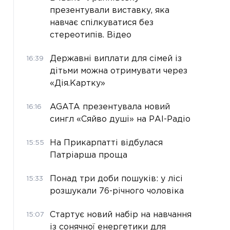
презентували виставку, яка
навчає спілкуватися без
стереотипів. Відео
Державні виплати для сімей із
16:39
дітьми можна отримувати через
«Дія.Картку»
AGATA презентувала новий
16:16
сингл «Сяйво душі» на РАІ-Радіо
На Прикарпатті відбулася
15:55
Патріарша проща
Понад три доби пошуків: у лісі
15:33
розшукали 76-річного чоловіка
Стартує новий набір на навчання
15:07
із сонячної енергетики для