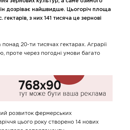
ня зернових культур, а саме озимого
він дозріває найшвидше. Цьогоріч площа
 гектарів, з них 141 тисяча це зернові
 понад 20-ти тисячах гектарах. Аграрії
ю, проте через погодні умови багато
кий розвиток фермерських
вріччя цього року створено 14 нових