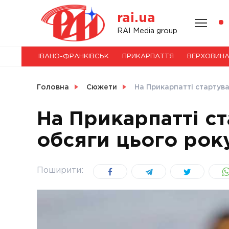
Skip
rai.ua
to
content
НОВИНИ
RAI Media group
ІВАНО-ФРАНКІВСЬК
ПРИКАРПАТТЯ
ВЕРХОВИН
СВІТ
Головна
Сюжети
На Прикарпатті стартува
На Прикарпатті ст
обсяги цього року
УКРАЇНА
Поширити: