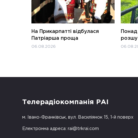
На Прикарпатті відбулася
Понад 
Патріарша проща
розшук
06.08.2026
06.08.2
Телерадіокомпанія РАІ
м. Івано-Франківськ, вул. Василіянок 15, 1-й поверх
Електронна адреса:
rai@trkrai.com