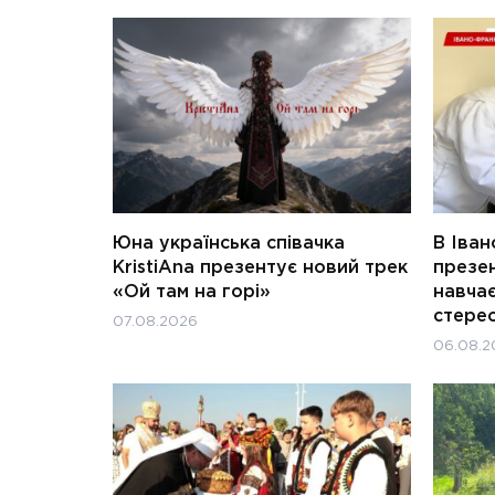
Юна українська співачка
В Іван
KristiAna презентує новий трек
презен
«Ой там на горі»
навчає
стерео
07.08.2026
06.08.2