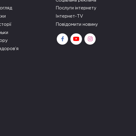
Соціальна реклама
огляд
Послуги інтернету
ки
Інтернет-TV
сторії
Повідомити новину
ньки
зору
здоров’я