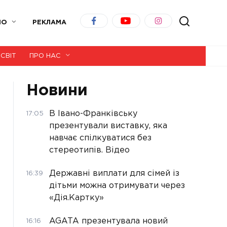
ІО
РЕКЛАМА
СВІТ
ПРО НАС
Новини
В Івано-Франківську
17:05
презентували виставку, яка
навчає спілкуватися без
стереотипів. Відео
Державні виплати для сімей із
16:39
дітьми можна отримувати через
«Дія.Картку»
AGATA презентувала новий
16:16