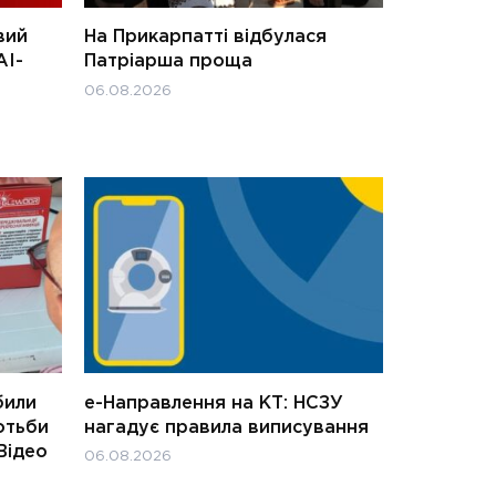
вий
На Прикарпатті відбулася
АІ-
Патріарша проща
06.08.2026
били
е-Направлення на КТ: НСЗУ
отьби
нагадує правила виписування
Відео
06.08.2026