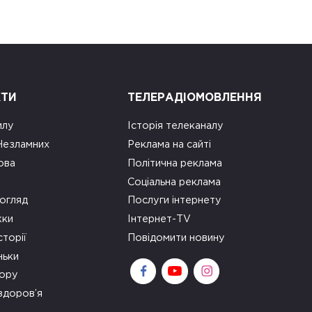
КТИ
ТЕЛЕРАДІОМОВЛЕННЯ
илу
Історія телеканалу
 Незламних
Реклама на сайті
ова
Політична реклама
Соціальна реклама
огляд
Послуги інтернету
ки
Інтернет-TV
сторії
Повідомити новину
ньки
зору
здоров’я