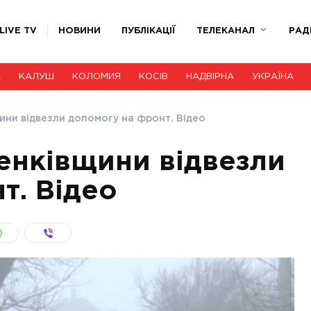
LIVE TV
НОВИНИ
ПУБЛІКАЦІЇ
ТЕЛЕКАНАЛ
РАД
А
КАЛУШ
КОЛОМИЯ
КОСІВ
НАДВІРНА
УКРАЇНА
ни відвезли допомогу на фронт. Відео
енківщини відвезли
т. Відео