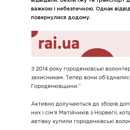
відвідали. Везли їжу та транспорт 
важкою і небезпечною. Однак відвід
повернулися додому.
З 2014 року городенківські волонт
захисникам. Тепер вони об’єдналис
Городенківщини.”
Активно долучаються до зборів допо
них і сім’я Матійчиків з Норвегії, к
автівку купили городенківські воло