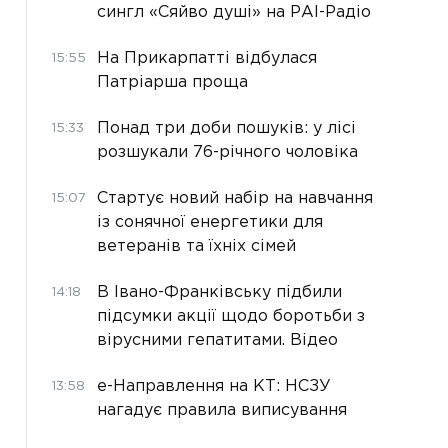
сингл «Сяйво душі» на РАІ-Радіо
На Прикарпатті відбулася
15:55
Патріарша проща
Понад три доби пошуків: у лісі
15:33
розшукали 76-річного чоловіка
Стартує новий набір на навчання
15:07
із сонячної енергетики для
ветеранів та їхніх сімей
В Івано-Франківську підбили
14:18
підсумки акції щодо боротьби з
вірусними гепатитами. Відео
е-Направлення на КТ: НСЗУ
13:58
нагадує правила виписування