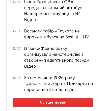
Івано-Франківська ОВА
13:34
передала шкільний автобус
Надвірнянському ліцею №1.
Відео
Восьмий табір «Глухота не
13:10
вирок» відбувся на базі ІФНМУ
В Івано-Франківську
12:50
організували майстер-клас зі
створення адаптивного посуду.
Відео
За сім місяців 2026 року
12:25
туристичний збір на Прикарпатті
перевищив 33,5 млн грн
більше новин