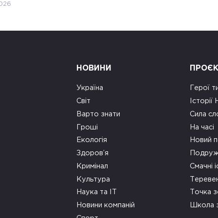
026
НОВИНИ
ПРОЄ
Україна
Герої т
Світ
Історії
Варто знати
Сила сл
Гроші
На часі
Екологія
Новий п
Здоров’я
Подруж
Кримінал
Смачні і
Культура
Тереве
Наука та ІТ
Точка 
Новини компаній
Школа 