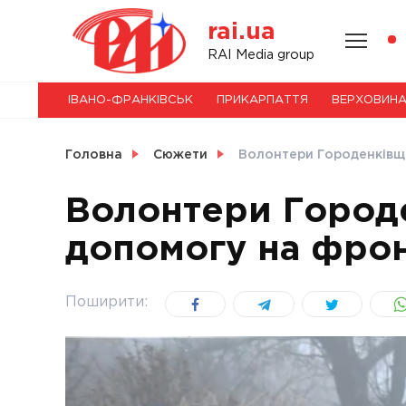
Skip
rai.ua
to
content
НОВИНИ
RAI Media group
ІВАНО-ФРАНКІВСЬК
ПРИКАРПАТТЯ
ВЕРХОВИН
СВІТ
Головна
Сюжети
Волонтери Городенківщи
Волонтери Город
допомогу на фрон
УКРАЇНА
Поширити: