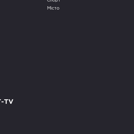
Спорт
Місто
Т-TV