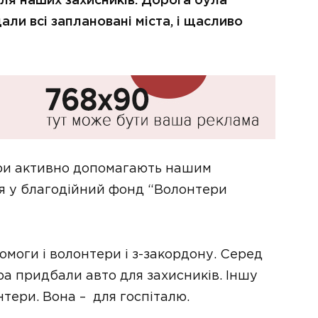
для наших захисників. Дорога була
али всі заплановані міста, і щасливо
ери активно допомагають нашим
я у благодійний фонд “Волонтери
моги і волонтери і з-закордону. Серед
отра придбали авто для захисників. Іншу
нтери. Вона – для госпіталю.