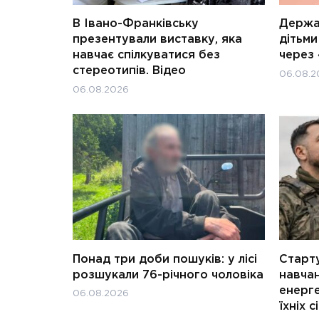
В Івано-Франківську
Держав
презентували виставку, яка
дітьм
навчає спілкуватися без
через 
стереотипів. Відео
06.08.2
06.08.2026
Понад три доби пошуків: у лісі
Старту
розшукали 76-річного чоловіка
навчан
енерге
06.08.2026
їхніх с