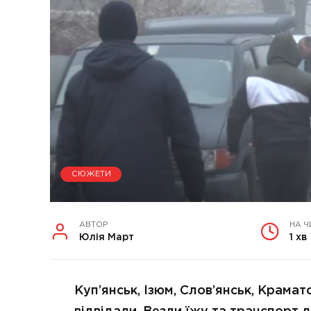
СЮЖЕТИ
АВТОР
НА Ч
Юлія Март
1 хв
Куп’янськ, Ізюм, Слов’янськ, Крамат