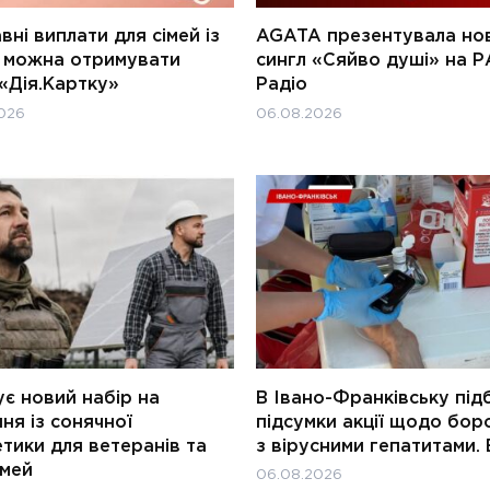
ні виплати для сімей із
AGATA презентувала но
и можна отримувати
сингл «Сяйво душі» на Р
«Дія.Картку»
Радіо
026
06.08.2026
є новий набір на
В Івано-Франківську під
ня із сонячної
підсумки акції щодо бор
тики для ветеранів та
з вірусними гепатитами. 
імей
06.08.2026