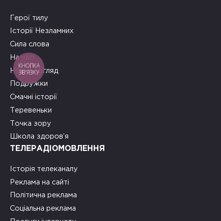
Герої тилу
Історії Незламних
Сила слова
На часі
КНОПКА
Новий погляд
ЗВ'ЯЗКУ
Подружки
Смачні історії
Теревеньки
Точка зору
Школа здоров’я
ТЕЛЕРАДІОМОВЛЕННЯ
Історія телеканалу
Реклама на сайті
Політична реклама
Соціальна реклама