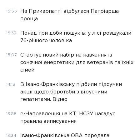
На Прикарпатті відбулася Патріарша
15:55
проща
Понад три доби пошуків: у лісі розшукали
15:33
76-річного чоловіка
Стартує новий набір на навчання із
15:07
сонячної енергетики для ветеранів та їхніх
сімей
В Івано-Франківську підбили підсумки
14:18
акції щодо боротьби з вірусними
гепатитами. Відео
е-Направлення на КТ: НСЗУ нагадує
13:58
правила виписування
Івано-Франківська ОВА передала
13:34