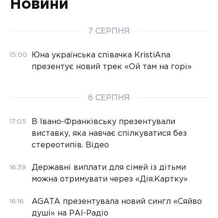
Новини
7 СЕРПНЯ
Юна українська співачка KristiAna
15:00
презентує новий трек «Ой там на горі»
6 СЕРПНЯ
В Івано-Франківську презентували
17:05
виставку, яка навчає спілкуватися без
стереотипів. Відео
Державні виплати для сімей із дітьми
16:39
можна отримувати через «Дія.Картку»
AGATA презентувала новий сингл «Сяйво
16:16
душі» на РАІ-Радіо