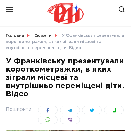
Skip
to
content
НОВИНИ
Головна
Сюжети
У Франківську презентували
короткометражки, в яких зіграли місцеві та
СВІТ
внутрішньо переміщені діти. Відео
У Франківську презентували
короткометражки, в яких
зіграли місцеві та
УКРАЇНА
внутрішньо переміщені діти.
Відео
Поширити: