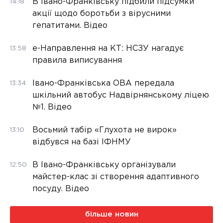
В Івано-Франківську підбили підсумки
14:18
акції щодо боротьби з вірусними
гепатитами. Відео
е-Направлення на КТ: НСЗУ нагадує
13:58
правила виписування
Івано-Франківська ОВА передала
13:34
шкільний автобус Надвірнянському ліцею
№1. Відео
Восьмий табір «Глухота не вирок»
13:10
відбувся на базі ІФНМУ
В Івано-Франківську організували
12:50
майстер-клас зі створення адаптивного
посуду. Відео
більше новин