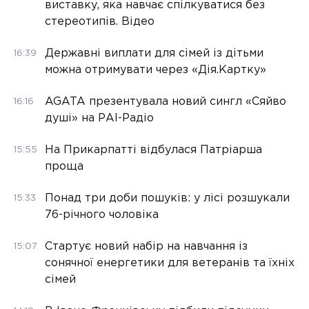
виставку, яка навчає спілкуватися без
стереотипів. Відео
Державні виплати для сімей із дітьми
16:39
можна отримувати через «Дія.Картку»
AGATA презентувала новий сингл «Сяйво
16:16
душі» на РАІ-Радіо
На Прикарпатті відбулася Патріарша
15:55
проща
Понад три доби пошуків: у лісі розшукали
15:33
76-річного чоловіка
Стартує новий набір на навчання із
15:07
сонячної енергетики для ветеранів та їхніх
сімей