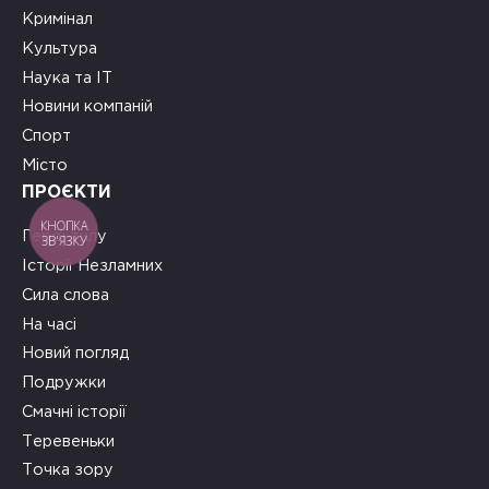
Кримінал
Культура
Наука та ІТ
Новини компаній
Спорт
Місто
ПРОЄКТИ
КНОПКА
Герої тилу
ЗВ'ЯЗКУ
Історії Незламних
Сила слова
На часі
Новий погляд
Подружки
Смачні історії
Теревеньки
Точка зору