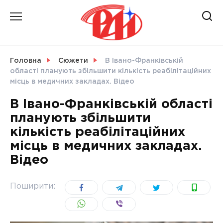
Skip
to
content
НОВИНИ
Головна
Сюжети
В Івано-Франківській
області планують збільшити кількість реабілітаційних
СВІТ
місць в медичних закладах. Відео
В Івано-Франківській області
планують збільшити
кількість реабілітаційних
УКРАЇНА
місць в медичних закладах.
Відео
Поширити: