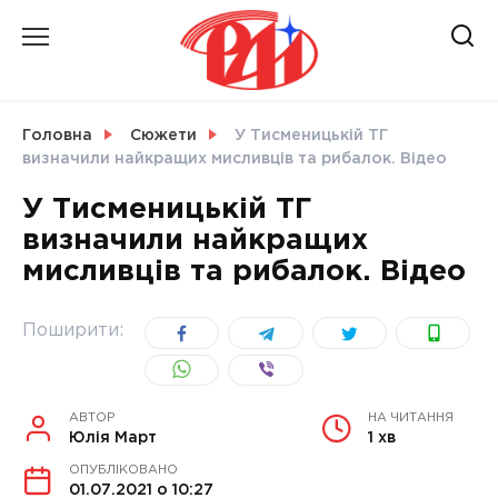
Skip
to
content
НОВИНИ
Головна
Сюжети
У Тисменицькій ТГ
визначили найкращих мисливців та рибалок. Відео
СВІТ
У Тисменицькій ТГ
визначили найкращих
мисливців та рибалок. Відео
УКРАЇНА
Поширити:
АВТОР
НА ЧИТАННЯ
Юлія Март
1 хв
ОПУБЛІКОВАНО
01.07.2021 о 10:27