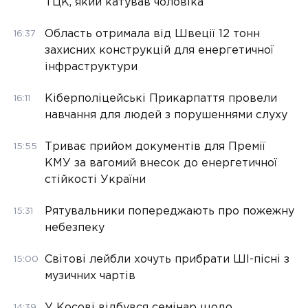
ТЦК, який катував чоловіка
Область отримала від Швеції 12 тонн
16:37
захисних конструкцій для енергетичної
інфраструктури
Кіберполіцейські Прикарпаття провели
16:11
навчання для людей з порушеннями слуху
Триває прийом документів для Премії
15:55
КМУ за вагомий внесок до енергетичної
стійкості України
Рятувальники попереджають про пожежну
15:31
небезпеку
Світові лейбли хочуть прибрати ШІ-пісні з
15:00
музичних чартів
У Косові відбувся семінар щодо
14:39