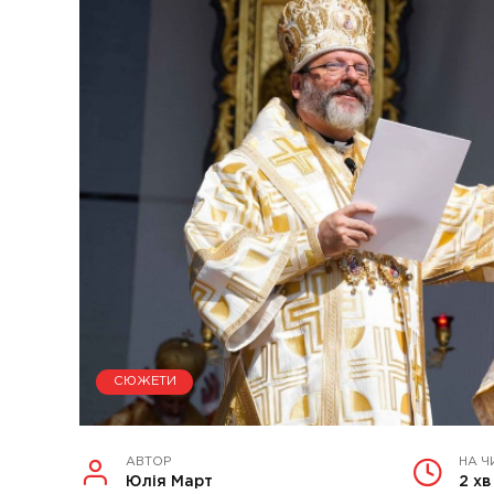
СЮЖЕТИ
АВТОР
НА Ч
Юлія Март
2 хв