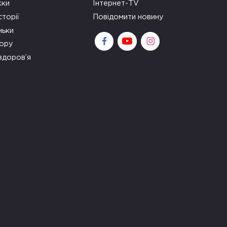
ки
Інтернет-TV
сторії
Повідомити новину
ньки
зору
здоров’я