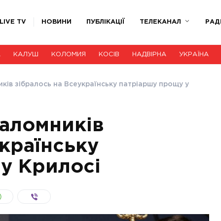
LIVE TV
НОВИНИ
ПУБЛІКАЦІЇ
ТЕЛЕКАНАЛ
РАД
А
КАЛУШ
КОЛОМИЯ
КОСІВ
НАДВІРНА
УКРАЇНА
ків зібралось на Всеукраїнську патріаршу прощу у
паломників
українську
у Крилосі