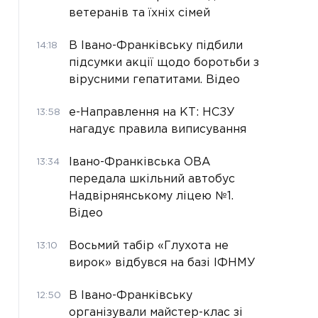
ветеранів та їхніх сімей
В Івано-Франківську підбили
14:18
підсумки акції щодо боротьби з
вірусними гепатитами. Відео
е-Направлення на КТ: НСЗУ
13:58
нагадує правила виписування
Івано-Франківська ОВА
13:34
передала шкільний автобус
Надвірнянському ліцею №1.
Відео
Восьмий табір «Глухота не
13:10
вирок» відбувся на базі ІФНМУ
В Івано-Франківську
12:50
організували майстер-клас зі