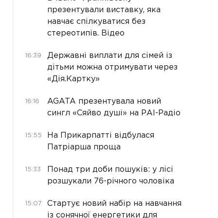
презентували виставку, яка
навчає спілкуватися без
стереотипів. Відео
Державні виплати для сімей із
16:39
дітьми можна отримувати через
«Дія.Картку»
AGATA презентувала новий
16:16
сингл «Сяйво душі» на РАІ-Радіо
На Прикарпатті відбулася
15:55
Патріарша проща
Понад три доби пошуків: у лісі
15:33
розшукали 76-річного чоловіка
Стартує новий набір на навчання
15:07
із сонячної енергетики для