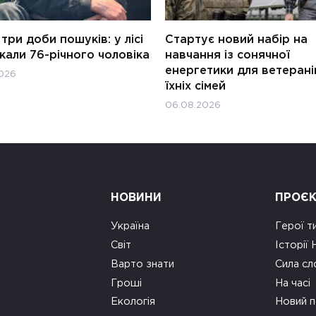
три доби пошуків: у лісі
Стартує новий набір на
али 76-річного чоловіка
навчання із сонячної
енергетики для ветерані
026
їхніх сімей
06.08.2026
НОВИНИ
ПРОЄ
Україна
Герої т
Світ
Історії
Варто знати
Сила сл
Гроші
На часі
Екологія
Новий п