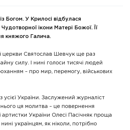
із Богом. У Крилосі відбулася
Чудотворної ікони Матері Божої. Її
ня княжого Галича.
ої церкви Святослав Шевчук ще раз
йну силу. І нині голоси тисячі людей
роханням – про мир, перемогу, військових
 з усієї України. Заслужений журналіст
 нього ця молитва – це повернення
ї артистки України Олесі Пасічняк проща
 нині українцям, як ніколи, потрібно