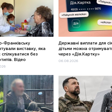
о-Франківську
Державні виплати для сім
тували виставку, яка
дітьми можна отримуват
 спілкуватися без
через «Дія.Картку»
типів. Відео
06.08.2026
026