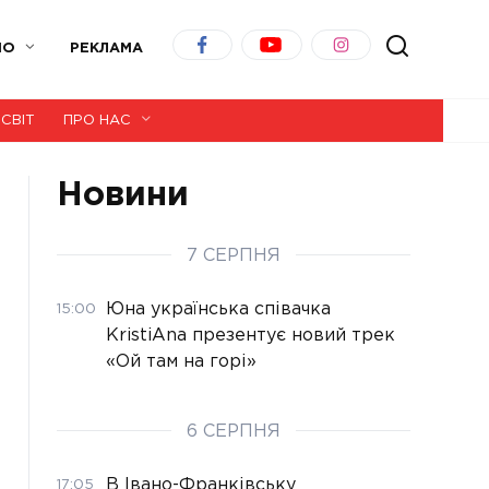
ІО
РЕКЛАМА
СВІТ
ПРО НАС
Новини
7 СЕРПНЯ
Юна українська співачка
15:00
KristiAna презентує новий трек
«Ой там на горі»
6 СЕРПНЯ
В Івано-Франківську
17:05