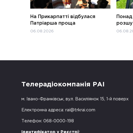
На Прикарпатті відбулася
Понад 
Патріарша проща
розшук
06.08.2026
06.08.2
Телерадіокомпанія РАІ
м. Івано-Франківськ, вул. Василіянок 15, 1-й поверх
Електронна адреса:
rai@trkrai.com
Телефон: 068-0000-198
Ідентифікатор у Реєстрі: