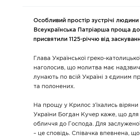
Особливий простір зустрічі людини 
Всеукраїнська Патріарша проща до 
присвятили 1125-річчю від заснуван
Глава Української греко-католицьк
наголосив, що молитва має надзвича
лунають по всій Україні з єдиним п
та полонених.
На прощу у Крилос з’їхались віряни
України Богдан Кучер каже, що для
обличчя до Господа. Для заслужено
– це сповідь. Співачка впевнена, що