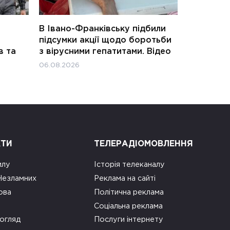
В Івано-Франківську підбили
підсумки акції щодо боротьби
в та
з вірусними гепатитами. Відео
06.08.2026
КТИ
ТЕЛЕРАДІОМОВЛЕННЯ
илу
Історія телеканалу
 Незламних
Реклама на сайті
ова
Політична реклама
Соціальна реклама
огляд
Послуги інтернету