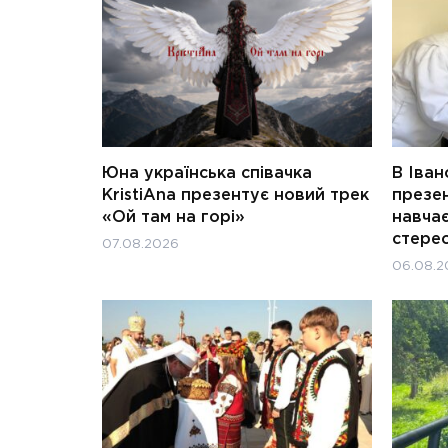
Юна українська співачка
В Іван
KristiAna презентує новий трек
презен
«Ой там на горі»
навчає
стерео
07.08.2026
06.08.2