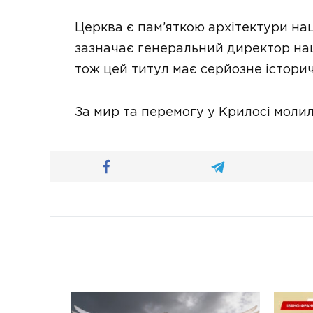
Церква є пам’яткою архітектури на
зазначає генеральний директор нац
тож цей титул має серйозне історич
За мир та перемогу у Крилосі молил