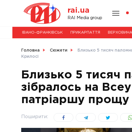
Skip
rai.ua
to
content
НОВИНИ
RAI Media group
ІВАНО-ФРАНКІВСЬК
ПРИКАРПАТТЯ
ВЕРХОВИН
СВІТ
Головна
Сюжети
Близько 5 тисяч паломни
Крилосі
Близько 5 тисяч 
УКРАЇНА
зібралось на Все
патріаршу прощу 
Поширити: