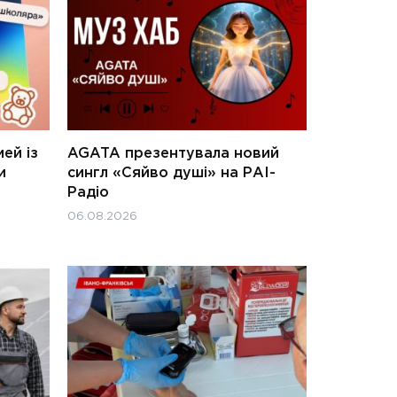
ей із
AGATA презентувала новий
и
сингл «Сяйво душі» на РАІ-
Радіо
06.08.2026