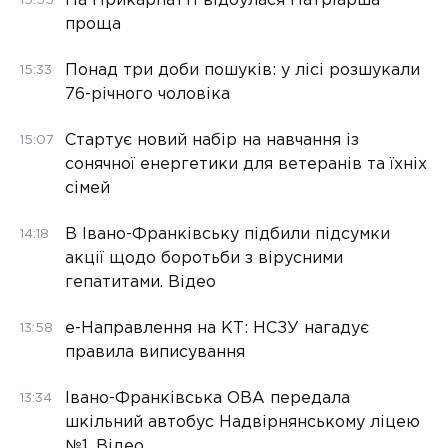
На Прикарпатті відбулася Патріарша
15:55
проща
Понад три доби пошуків: у лісі розшукали
15:33
76-річного чоловіка
Стартує новий набір на навчання із
15:07
сонячної енергетики для ветеранів та їхніх
сімей
В Івано-Франківську підбили підсумки
14:18
акції щодо боротьби з вірусними
гепатитами. Відео
е-Направлення на КТ: НСЗУ нагадує
13:58
правила виписування
Івано-Франківська ОВА передала
13:34
шкільний автобус Надвірнянському ліцею
№1. Відео