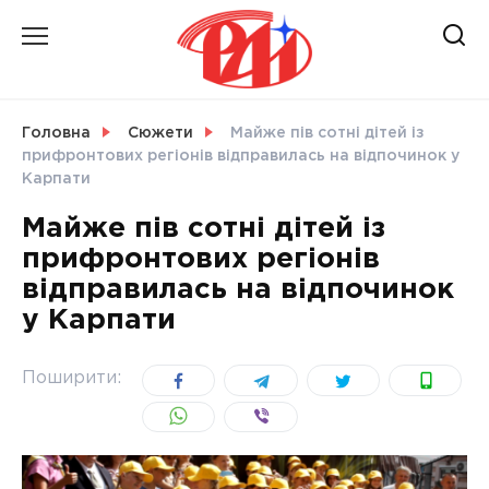
Skip
to
content
НОВИНИ
Головна
Сюжети
Майже пів сотні дітей із
прифронтових регіонів відправилась на відпочинок у
СВІТ
Карпати
Майже пів сотні дітей із
прифронтових регіонів
відправилась на відпочинок
УКРАЇНА
у Карпати
Поширити: