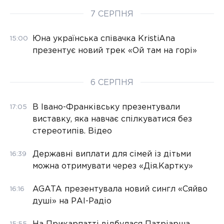
7 СЕРПНЯ
Юна українська співачка KristiAna
15:00
презентує новий трек «Ой там на горі»
6 СЕРПНЯ
В Івано-Франківську презентували
17:05
виставку, яка навчає спілкуватися без
стереотипів. Відео
Державні виплати для сімей із дітьми
16:39
можна отримувати через «Дія.Картку»
AGATA презентувала новий сингл «Сяйво
16:16
душі» на РАІ-Радіо