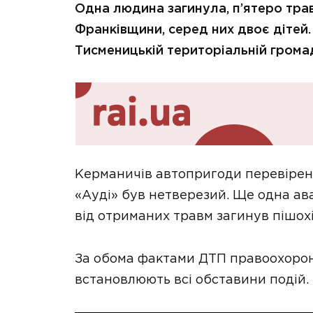
Одна людина загинула, п’ятеро тра
Франківщини, серед них двоє дітей.
Тисменицькій територіальній громаді
Керманичів автопригоди перевірено
«Ауді» був нетверезий. Ще одна ава
від отриманих травм загинув пішохі
За обома фактами ДТП правоохоронц
встановлюють всі обставини подій.