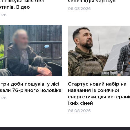
 спілкуватися без
через «Дія.Картку»
типів. Відео
06.08.2026
026
три доби пошуків: у лісі
Стартує новий набір на
али 76-річного чоловіка
навчання із сонячної
енергетики для ветерані
026
їхніх сімей
06.08.2026