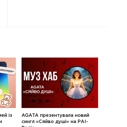
ей із
AGATA презентувала новий
и
сингл «Сяйво душі» на РАІ-