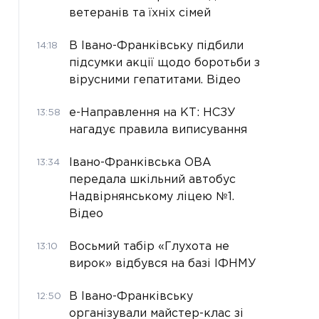
ветеранів та їхніх сімей
В Івано-Франківську підбили
14:18
підсумки акції щодо боротьби з
вірусними гепатитами. Відео
е-Направлення на КТ: НСЗУ
13:58
нагадує правила виписування
Івано-Франківська ОВА
13:34
передала шкільний автобус
Надвірнянському ліцею №1.
Відео
Восьмий табір «Глухота не
13:10
вирок» відбувся на базі ІФНМУ
В Івано-Франківську
12:50
організували майстер-клас зі