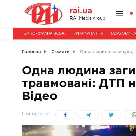
Skip
rai.ua
to
content
НОВИНИ
RAI Media group
ІВАНО-ФРАНКІВСЬК
ПРИКАРПАТТЯ
ВЕРХОВИН
СВІТ
Головна
Сюжети
Одна людина загинула, п
Одна людина заги
травмовані: ДТП н
УКРАЇНА
Відео
Поширити: