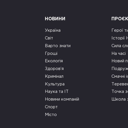
НОВИНИ
ПРОЄ
Україна
Герої т
Світ
Історії
Варто знати
Сила сл
Гроші
На часі
Екологія
Новий п
Здоров’я
Подруж
Кримінал
Смачні і
Культура
Тереве
Наука та ІТ
Точка 
Новини компаній
Школа 
Спорт
Місто