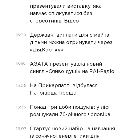
презентували виставку, яка
навчає спілкуватися без
стереотипів. Відео
Державні виплати для сімей із
16:39
дітьми можна отримувати через
«Дія.Картку»
AGATA презентувала новий
16:16
сингл «Сяйво душі» на РАІ-Радіо
На Прикарпатті відбулася
15:55
Патріарша проща
Понад три доби пошуків: у лісі
15:33
розшукали 76-річного чоловіка
Стартує новий набір на навчання
15:07
із сонячної енергетики для