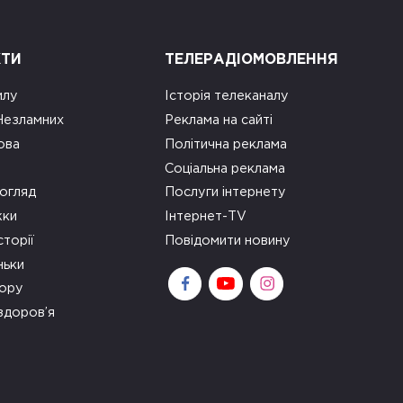
КТИ
ТЕЛЕРАДІОМОВЛЕННЯ
илу
Історія телеканалу
 Незламних
Реклама на сайті
ова
Політична реклама
Соціальна реклама
огляд
Послуги інтернету
ки
Інтернет-TV
сторії
Повідомити новину
ньки
зору
здоров’я