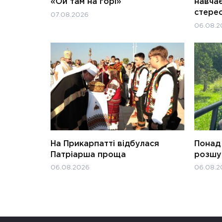
«Ой там на горі»
навчає
стерео
07.08.2026
06.08.2
На Прикарпатті відбулася
Понад 
Патріарша проща
розшук
06.08.2026
06.08.2