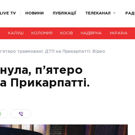
LIVE TV
НОВИНИ
ПУБЛІКАЦІЇ
ТЕЛЕКАНАЛ
РАД
А
КАЛУШ
КОЛОМИЯ
КОСІВ
НАДВІРНА
УКРАЇНА
’ятеро травмовані: ДТП на Прикарпатті. Відео
нула, п’ятеро
а Прикарпатті.