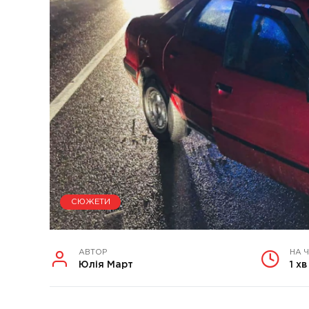
СЮЖЕТИ
АВТОР
НА 
Юлія Март
1 хв