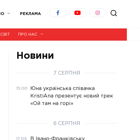
ІО
РЕКЛАМА
СВІТ
ПРО НАС
Новини
7 СЕРПНЯ
Юна українська співачка
15:00
KristiAna презентує новий трек
«Ой там на горі»
6 СЕРПНЯ
В Івано-Франківську
17:05