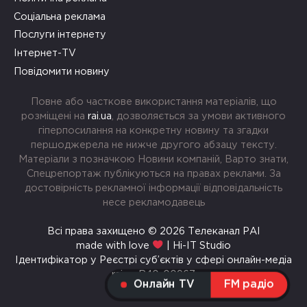
Соціальна реклама
Послуги інтернету
Інтернет-TV
Повідомити новину
Повне або часткове використання матеріалів, що
розміщені на
rai.ua
, дозволяється за умови активного
гіперпосилання на конкретну новину та згадки
першоджерела не нижче другого абзацу тексту.
Матеріали з позначкою Новини компаній, Варто знати,
Спецрепортаж публікуються на правах реклами. За
достовірність рекламної інформації відповідальність
несе рекламодавець
Всі права захищено © 2026 Телеканал РАІ
made with love
| Hi-IT Studio
Ідентифікатор у Реєстрі суб’єктів у сфері онлайн-медіа
rai.ua R40-00967
Онлайн TV
FM радіо