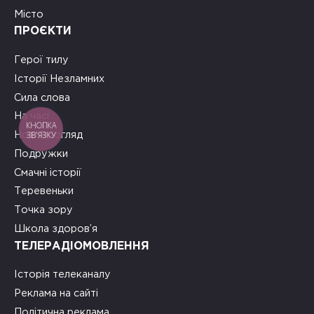
Місто
ПРОЄКТИ
Герої тилу
Історії Незламних
Сила слова
На часі
КНОПКА
ЗВ'ЯЗКУ
Новий погляд
Подружки
Смачні історії
Теревеньки
Точка зору
Школа здоров’я
ТЕЛЕРАДІОМОВЛЕННЯ
Історія телеканалу
Реклама на сайті
Політична реклама