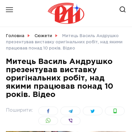
Skip
to
content
НОВИНИ
Головна
Сюжети
Митець Василь Андрушко
презентував виставку оригінальних робіт, над якими
СВІТ
працював понад 10 років. Відео
Митець Василь Андрушко
презентував виставку
оригінальних робіт, над
УКРАЇНА
якими працював понад 10
років. Відео
Поширити: