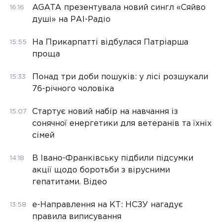
AGATA презентувала новий сингл «Сяйво
16:16
душі» на РАІ-Радіо
На Прикарпатті відбулася Патріарша
15:55
проща
Понад три доби пошуків: у лісі розшукали
15:33
76-річного чоловіка
Стартує новий набір на навчання із
15:07
сонячної енергетики для ветеранів та їхніх
сімей
В Івано-Франківську підбили підсумки
14:18
акції щодо боротьби з вірусними
гепатитами. Відео
е-Направлення на КТ: НСЗУ нагадує
13:58
правила виписування