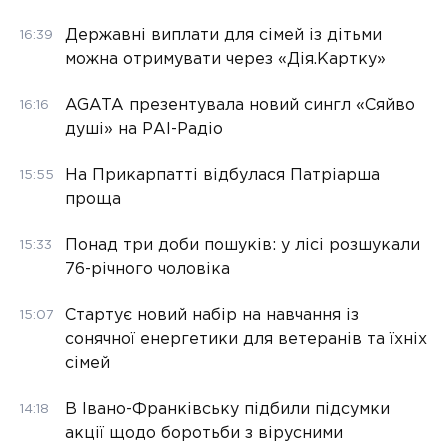
Державні виплати для сімей із дітьми
16:39
можна отримувати через «Дія.Картку»
AGATA презентувала новий сингл «Сяйво
16:16
душі» на РАІ-Радіо
На Прикарпатті відбулася Патріарша
15:55
проща
Понад три доби пошуків: у лісі розшукали
15:33
76-річного чоловіка
Стартує новий набір на навчання із
15:07
сонячної енергетики для ветеранів та їхніх
сімей
В Івано-Франківську підбили підсумки
14:18
акції щодо боротьби з вірусними