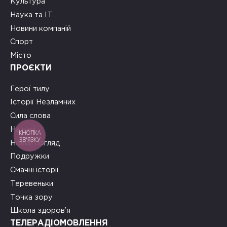
Культура
Наука та ІТ
Новини компаній
Спорт
Місто
ПРОЄКТИ
Герої тилу
Історії Незламних
Сила слова
На часі
КНОПКА
ЗВ'ЯЗКУ
Новий погляд
Подружки
Смачні історії
Теревеньки
Точка зору
Школа здоров’я
ТЕЛЕРАДІОМОВЛЕННЯ