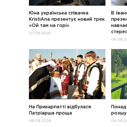
Юна українська співачка
В Іван
KristiAna презентує новий трек
презен
«Ой там на горі»
навчає
стерео
07.08.2026
06.08.2
На Прикарпатті відбулася
Понад 
Патріарша проща
розшук
06.08.2026
06.08.2