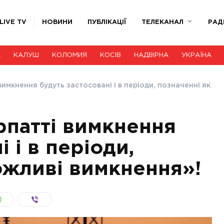
LIVE TV
НОВИНИ
ПУБЛІКАЦІЇ
ТЕЛЕКАНАЛ
РАД
А
КАЛУШ
КОЛОМИЯ
КОСІВ
НАДВІРНА
УКРАЇНА
вимкнення будуть застосовані і в періоди, позначенні як
рпатті вимкнення
 і в періоди,
ожливі вимкнення»!