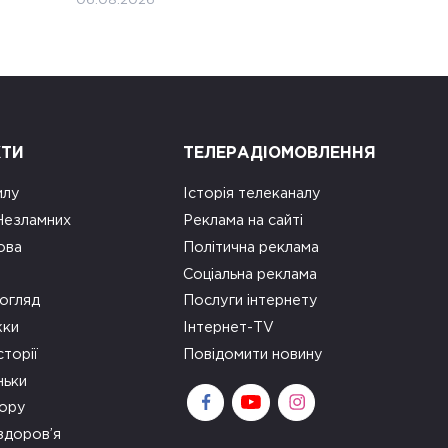
06.08.2026
КТИ
ТЕЛЕРАДІОМОВЛЕННЯ
илу
Історія телеканалу
 Незламних
Реклама на сайті
ова
Політична реклама
Соціальна реклама
огляд
Послуги інтернету
ки
Інтернет-TV
сторії
Повідомити новину
ньки
зору
здоров’я