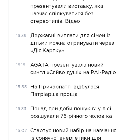
презентували виставку, яка
навчає спілкуватися без
стереотипів. Відео
Державні виплати для сімей із
16:39
дітьми можна отримувати через
«Дія.Картку»
AGATA презентувала новий
16:16
сингл «Сяйво душі» на РАІ-Радіо
На Прикарпатті відбулася
15:55
Патріарша проща
Понад три доби пошуків: у лісі
15:33
розшукали 76-річного чоловіка
Стартує новий набір на навчання
15:07
із сонячної енергетики для