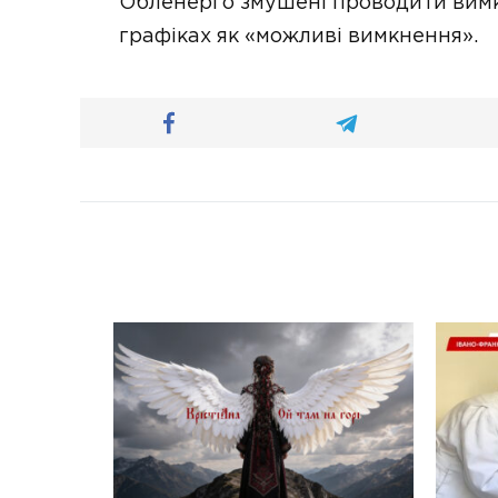
Обленерго змушені проводити вимкн
графіках як «можливі вимкнення».