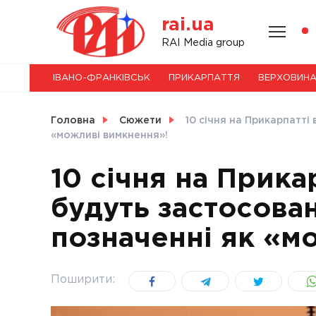
Skip
rai.ua
to
content
НОВИНИ
RAI Media group
ІВАНО-ФРАНКІВСЬК
ПРИКАРПАТТЯ
ВЕРХОВИН
СВІТ
Головна
Сюжети
10 січня на Прикарпатті 
«можливі вимкнення»!
10 січня на Прика
УКРАЇНА
будуть застосовані
позначенні як «м
Поширити: