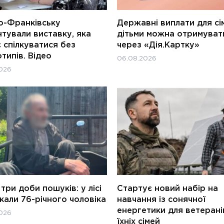
о-Франківську
Державні виплати для сім
тували виставку, яка
дітьми можна отримуват
 спілкуватися без
через «Дія.Картку»
типів. Відео
06.08.2026
026
три доби пошуків: у лісі
Стартує новий набір на
али 76-річного чоловіка
навчання із сонячної
енергетики для ветерані
026
їхніх сімей