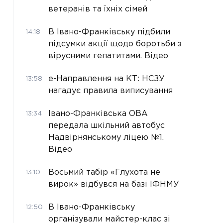
ветеранів та їхніх сімей
В Івано-Франківську підбили
14:18
підсумки акції щодо боротьби з
вірусними гепатитами. Відео
е-Направлення на КТ: НСЗУ
13:58
нагадує правила виписування
Івано-Франківська ОВА
13:34
передала шкільний автобус
Надвірнянському ліцею №1.
Відео
Восьмий табір «Глухота не
13:10
вирок» відбувся на базі ІФНМУ
В Івано-Франківську
12:50
організували майстер-клас зі