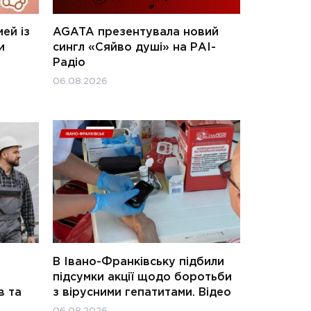
ей із
AGATA презентувала новий
и
сингл «Сяйво душі» на РАІ-
Радіо
06.08.2026
В Івано-Франківську підбили
підсумки акції щодо боротьби
в та
з вірусними гепатитами. Відео