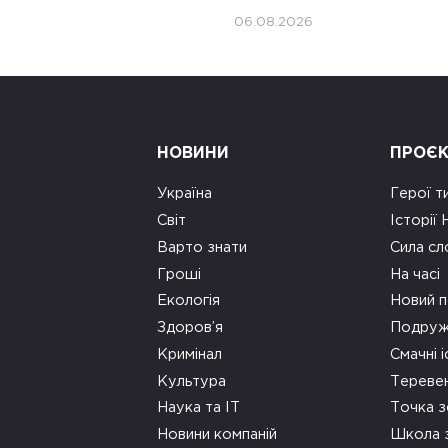
06.08.2026
НОВИНИ
ПРОЄ
Україна
Герої т
Світ
Історії
Варто знати
Сила сл
Гроші
На часі
Екологія
Новий п
Здоров’я
Подруж
Кримінал
Смачні і
Культура
Тереве
Наука та ІТ
Точка 
Новини компаній
Школа 