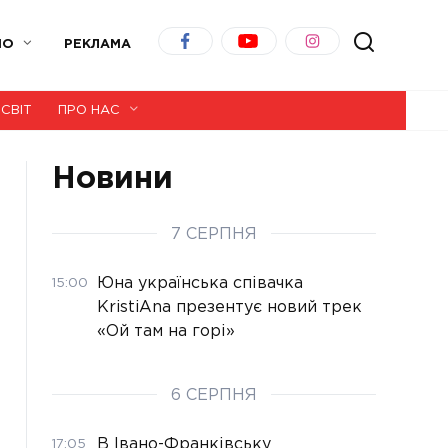
ІО
РЕКЛАМА
СВІТ
ПРО НАС
Новини
7 СЕРПНЯ
Юна українська співачка
15:00
KristiAna презентує новий трек
«Ой там на горі»
6 СЕРПНЯ
В Івано-Франківську
17:05