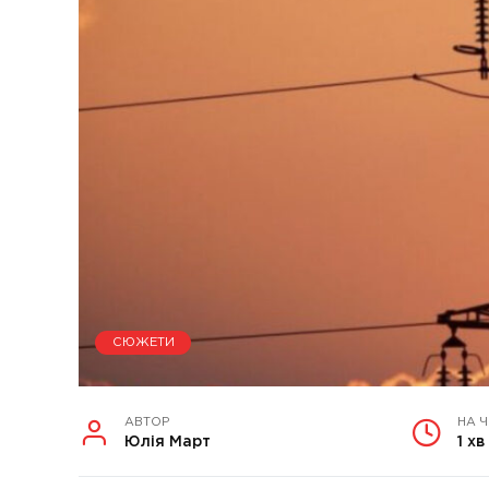
СЮЖЕТИ
АВТОР
НА 
Юлія Март
1 хв