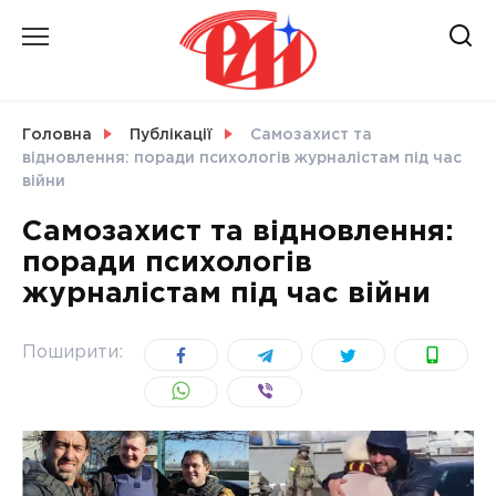
Skip
to
content
НОВИНИ
Головна
Публікації
Самозахист та
відновлення: поради психологів журналістам під час
СВІТ
війни
Самозахист та відновлення:
поради психологів
журналістам під час війни
УКРАЇНА
Поширити: