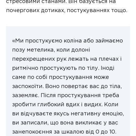
стресовими станами. Він базується на
почергових дотиках, постукуваннях тощо.
«Ми простукуємо коліна або займаємо
позу метелика, коли долоні
перехрещених рук лежать на плечах і
ритмічно простукують по тілу. Іноді
саме по собі простукування може
заспокоїти. Воно повертає вас до тіла,
заземляє. Після простукування треба
зробити глибокий вдих і видих. Коли
ви відчуваєте якусь негативну емоцію,
ви записали, що вона викликає у вас
занепокоєння за шкалою від 0 до 10.