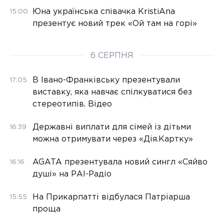
Юна українська співачка KristiAna
15:00
презентує новий трек «Ой там на горі»
6 СЕРПНЯ
В Івано-Франківську презентували
17:05
виставку, яка навчає спілкуватися без
стереотипів. Відео
Державні виплати для сімей із дітьми
16:39
можна отримувати через «Дія.Картку»
AGATA презентувала новий сингл «Сяйво
16:16
душі» на РАІ-Радіо
На Прикарпатті відбулася Патріарша
15:55
проща