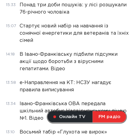
Понад три доби пошуків: у лісі розшукали
15:33
76-річного чоловіка
Стартує новий набір на навчання із
15:07
сонячної енергетики для ветеранів та їхніх
сімей
В Івано-Франківську підбили підсумки
14:18
акції щодо боротьби з вірусними
гепатитами. Відео
е-Направлення на КТ: НСЗУ нагадує
13:58
правила виписування
Івано-Франківська ОВА передала
13:34
шкільний автобус Надвірнянському ліцею
Онлайн TV
FM радіо
№1. Відео
Восьмий табір «Глухота не вирок»
13:10