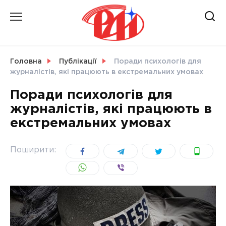
Skip
to
content
НОВИНИ
Головна
Публікації
Поради психологів для
журналістів, які працюють в екстремальних умовах
СВІТ
Поради психологів для
журналістів, які працюють в
екстремальних умовах
УКРАЇНА
Поширити: