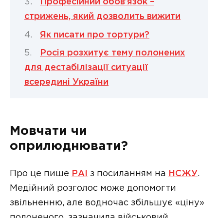
Професійний обов’язок –
стрижень, який дозволить вижити
Як писати про тортури?
Росія розхитує тему полонених
для дестабілізації ситуації
всередині України
Мовчати чи
оприлюднювати?
Про це пише
РАІ
з посиланням на
НСЖУ
.
Медійний розголос може допомогти
звільненню, але водночас збільшує «ціну»
полоненого, зазначила військовий