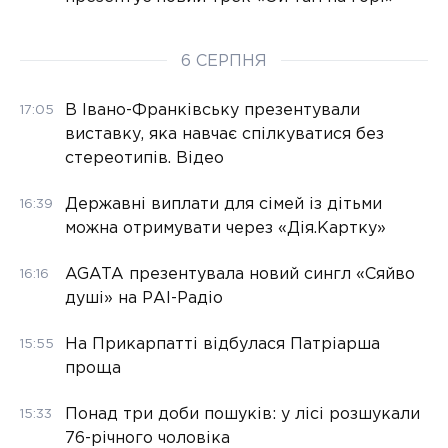
6 СЕРПНЯ
В Івано-Франківську презентували
17:05
виставку, яка навчає спілкуватися без
стереотипів. Відео
Державні виплати для сімей із дітьми
16:39
можна отримувати через «Дія.Картку»
AGATA презентувала новий сингл «Сяйво
16:16
душі» на РАІ-Радіо
На Прикарпатті відбулася Патріарша
15:55
проща
Понад три доби пошуків: у лісі розшукали
15:33
76-річного чоловіка