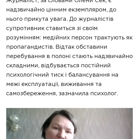
Журналіст, за словами Олени Сек, є
надзвичайно цінним екземпляром, до
нього прикута увага. До журналістів
супротивник ставиться зі своїм
розумінням: медійних персон трактують як
пропагандистів. Відтак обставини
перебування в полоні стають надзвичайно
складними, відбувається постійний
психологічний тиск і балансування на
межі експлуатації, виживання та
самозбереження, зазначила психолог.