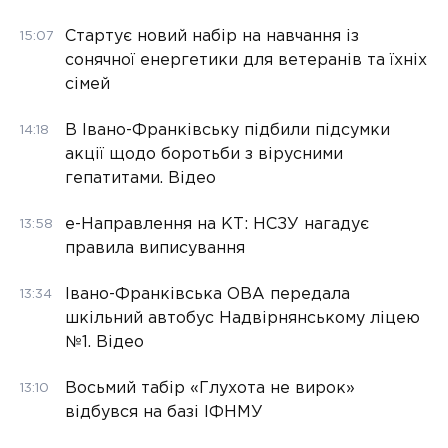
Стартує новий набір на навчання із
15:07
сонячної енергетики для ветеранів та їхніх
сімей
В Івано-Франківську підбили підсумки
14:18
акції щодо боротьби з вірусними
гепатитами. Відео
е-Направлення на КТ: НСЗУ нагадує
13:58
правила виписування
Івано-Франківська ОВА передала
13:34
шкільний автобус Надвірнянському ліцею
№1. Відео
Восьмий табір «Глухота не вирок»
13:10
відбувся на базі ІФНМУ