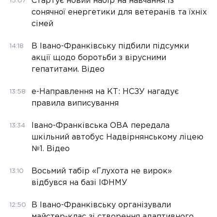
Стартує новий набір на навчання із
15:07
сонячної енергетики для ветеранів та їхніх
сімей
В Івано-Франківську підбили підсумки
14:18
акції щодо боротьби з вірусними
гепатитами. Відео
е-Направлення на КТ: НСЗУ нагадує
13:58
правила виписування
Івано-Франківська ОВА передала
13:34
шкільний автобус Надвірнянському ліцею
№1. Відео
Восьмий табір «Глухота не вирок»
13:10
відбувся на базі ІФНМУ
В Івано-Франківську організували
12:50
майстер-клас зі створення адаптивного