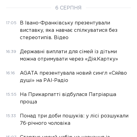
6 СЕРПНЯ
В Івано-Франківську презентували
17:05
виставку, яка навчає спілкуватися без
стереотипів. Відео
Державні виплати для сімей із дітьми
16:39
можна отримувати через «Дія.Картку»
AGATA презентувала новий сингл «Сяйво
16:16
душі» на РАІ-Радіо
На Прикарпатті відбулася Патріарша
15:55
проща
Понад три доби пошуків: у лісі розшукали
15:33
76-річного чоловіка