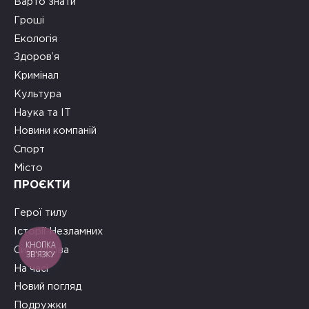
Варто знати
Гроші
Екологія
Здоров’я
Кримінал
Культура
Наука та ІТ
Новини компаній
Спорт
Місто
ПРОЄКТИ
Герої тилу
Історії Незламних
КНОПКА
Сила слова
ЗВ'ЯЗКУ
На часі
Новий погляд
Подружки