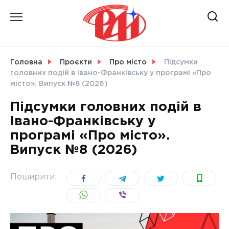
Skip
to
content
НОВИНИ
Головна
Проєкти
Про місто
Підсумки
головних подій в Івано-Франківську у програмі «Про
СВІТ
місто». Випуск №8 (2026)
Підсумки головних подій в
Івано-Франківську у
програмі «Про місто».
УКРАЇНА
Випуск №8 (2026)
Поширити: