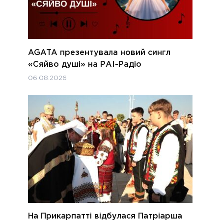
AGATA презентувала новий сингл
«Сяйво душі» на РАІ-Радіо
06.08.2026
На Прикарпатті відбулася Патріарша