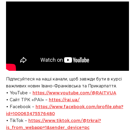
Підписуйтеся на наші канали, щоб завжди бути в курсі
важливих новин Івано-Франківська та Прикарпаття.
• YouTube –
https://www.youtube.com/@RAITVUA
• Сайт ТРК «РАІ» –
https://rai.ua/
• Facebook –
https://www.facebook.com/profile.php?
id=100063475576480
• TikTok –
https://www.tiktok.com/@trkrai?
is_from_webapp=1&sender_device=pc