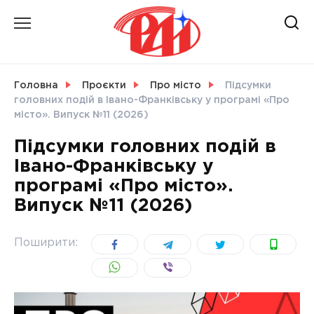
Skip
to
content
НОВИНИ
Головна
Проєкти
Про місто
Підсумки
головних подій в Івано-Франківську у програмі «Про
СВІТ
місто». Випуск №11 (2026)
Підсумки головних подій в
Івано-Франківську у
програмі «Про місто».
УКРАЇНА
Випуск №11 (2026)
Поширити: