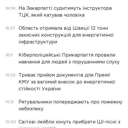
На Закарпатті судитимуть інструктора
16:58
ТЦК, який катував чоловіка
Область отримала від Швеції 12 тонн
16:37
захисних конструкцій для енергетичної
інфраструктури
Кіберполіцейські Прикарпаття провели
16:11
навчання для людей з порушеннями слуху
Триває прийом документів для Премії
15:55
КМУ за вагомий внесок до енергетичної
стійкості України
Рятувальники попереджають про пожежну
15:31
небезпеку
Світові лейбли хочуть прибрати ШІ-пісні з
15:00