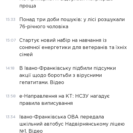
проща
Понад три доби пошуків: у лісі розшукали
15:33
76-річного чоловіка
Стартує новий набір на навчання із
15:07
сонячної енергетики для ветеранів та їхніх
сімей
В Івано-Франківську підбили підсумки
14:18
акції щодо боротьби з вірусними
гепатитами. Відео
е-Направлення на КТ: НСЗУ нагадує
13:58
правила виписування
Івано-Франківська ОВА передала
13:34
шкільний автобус Надвірнянському ліцею
№1. Відео