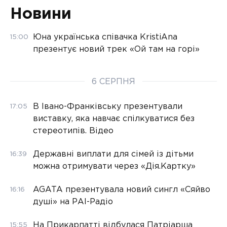
Новини
Юна українська співачка KristiAna
15:00
презентує новий трек «Ой там на горі»
6 СЕРПНЯ
В Івано-Франківську презентували
17:05
виставку, яка навчає спілкуватися без
стереотипів. Відео
Державні виплати для сімей із дітьми
16:39
можна отримувати через «Дія.Картку»
AGATA презентувала новий сингл «Сяйво
16:16
душі» на РАІ-Радіо
На Прикарпатті відбулася Патріарша
15:55