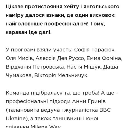
Цікаве протистояння хейту і янгольського
наміру далося взнаки, де один висновок:
найголовніше професіоналізм! Тому,
караван іде далі.
У програмі взяли участь: Софія Тарасюк,
Оля Мисів, Алессія Дея Руссо, Емма Фоміна,
Вірджінія Петровська, Настя Міщук, Даша
Чумакова, Вікторія Мельничук.
Команда підібралася та, що треба! А ще –
професіональні підходи Анни Гринів
(талановита ведуча і журналістка BBC
Ukraine), а також танцівниці і юної
співачки Milena Way.