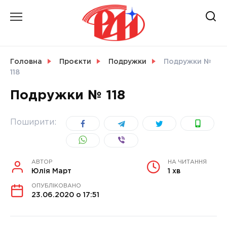
Skip
to
content
НОВИНИ
Головна
Проєкти
Подружки
Подружки №
118
СВІТ
Подружки № 118
Поширити:
УКРАЇНА
АВТОР
НА ЧИТАННЯ
Юлія Март
1 хв
ОПУБЛІКОВАНО
23.06.2020 о 17:51