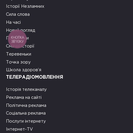
Історії Незламних
Сила слова
На часі
Новий погляд
КНОПКА
Подружки
ЗВ'ЯЗКУ
Смачні історії
Теревеньки
Точка зору
Школа здоров’я
ТЕЛЕРАДІОМОВЛЕННЯ
Історія телеканалу
Реклама на сайті
Політична реклама
Соціальна реклама
Послуги інтернету
Інтернет-TV