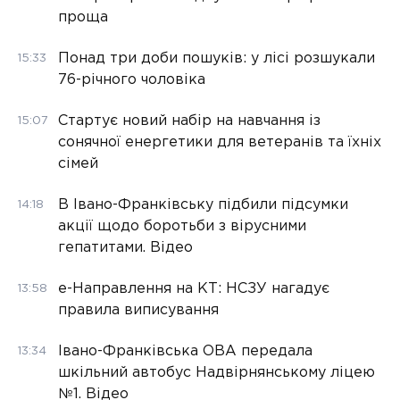
проща
Понад три доби пошуків: у лісі розшукали
15:33
76-річного чоловіка
Стартує новий набір на навчання із
15:07
сонячної енергетики для ветеранів та їхніх
сімей
В Івано-Франківську підбили підсумки
14:18
акції щодо боротьби з вірусними
гепатитами. Відео
е-Направлення на КТ: НСЗУ нагадує
13:58
правила виписування
Івано-Франківська ОВА передала
13:34
шкільний автобус Надвірнянському ліцею
№1. Відео