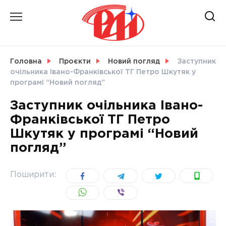
Skip
to
content
НОВИНИ
Головна
Проєкти
Новий погляд
Заступник
очільника Івано-Франківської ТГ Петро Шкутяк у
СВІТ
програмі “Новий погляд”
Заступник очільника Івано-
Франківської ТГ Петро
Шкутяк у програмі “Новий
УКРАЇНА
погляд”
Поширити: