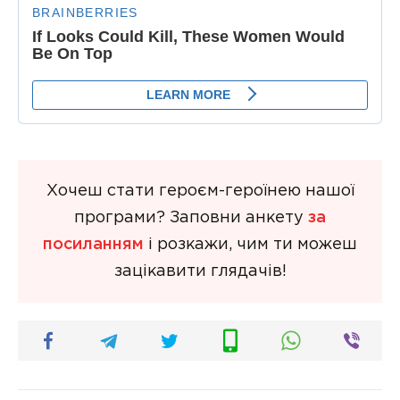
Хочеш стати героєм-героїнею нашої
програми? Заповни анкету
за
посиланням
і розкажи, чим ти можеш
зацікавити глядачів!