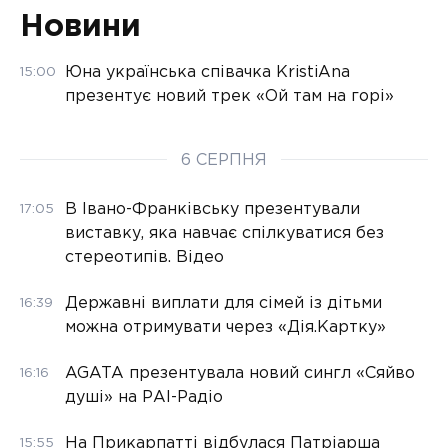
Новини
Юна українська співачка KristiAna
15:00
презентує новий трек «Ой там на горі»
6 СЕРПНЯ
В Івано-Франківську презентували
17:05
виставку, яка навчає спілкуватися без
стереотипів. Відео
Державні виплати для сімей із дітьми
16:39
можна отримувати через «Дія.Картку»
AGATA презентувала новий сингл «Сяйво
16:16
душі» на РАІ-Радіо
На Прикарпатті відбулася Патріарша
15:55