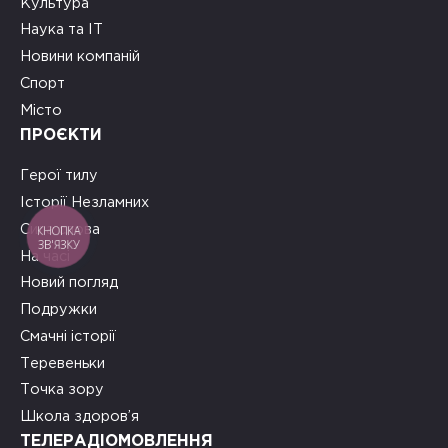
Культура
Наука та ІТ
Новини компаній
Спорт
Місто
ПРОЄКТИ
Герої тилу
Історії Незламних
Сила слова
КНОПКА
ЗВ'ЯЗКУ
На часі
Новий погляд
Подружки
Смачні історії
Теревеньки
Точка зору
Школа здоров’я
ТЕЛЕРАДІОМОВЛЕННЯ