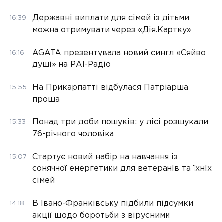
Державні виплати для сімей із дітьми
16:39
можна отримувати через «Дія.Картку»
AGATA презентувала новий сингл «Сяйво
16:16
душі» на РАІ-Радіо
На Прикарпатті відбулася Патріарша
15:55
проща
Понад три доби пошуків: у лісі розшукали
15:33
76-річного чоловіка
Стартує новий набір на навчання із
15:07
сонячної енергетики для ветеранів та їхніх
сімей
В Івано-Франківську підбили підсумки
14:18
акції щодо боротьби з вірусними