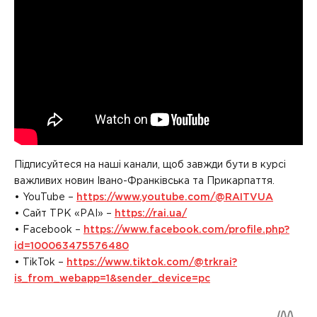
Підписуйтеся на наші канали, щоб завжди бути в курсі
важливих новин Івано-Франківська та Прикарпаття.
• YouTube –
https://www.youtube.com/@RAITVUA
• Сайт ТРК «РАІ» –
https://rai.ua/
• Facebook –
https://www.facebook.com/profile.php?
id=100063475576480
• TikTok –
https://www.tiktok.com/@trkrai?
is_from_webapp=1&sender_device=pc