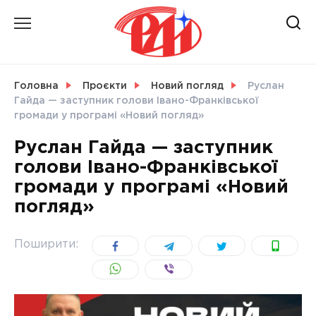
Skip
to
content
НОВИНИ
Головна
Проєкти
Новий погляд
Руслан
Гайда — заступник голови Івано-Франківської
СВІТ
громади у програмі «Новий погляд»
Руслан Гайда — заступник
голови Івано-Франківської
громади у програмі «Новий
УКРАЇНА
погляд»
Поширити: