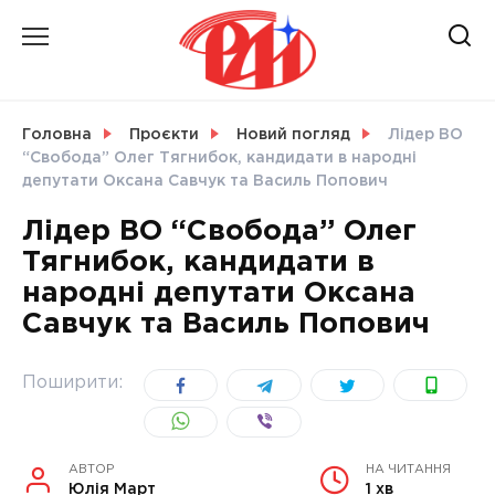
Skip
to
content
НОВИНИ
Головна
Проєкти
Новий погляд
Лідер ВО
“Свобода” Олег Тягнибок, кандидати в народні
СВІТ
депутати Оксана Савчук та Василь Попович
Лідер ВО “Свобода” Олег
Тягнибок, кандидати в
народні депутати Оксана
УКРАЇНА
Савчук та Василь Попович
Поширити:
АВТОР
НА ЧИТАННЯ
Юлія Март
1 хв