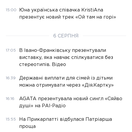
Юна українська співачка KristiAna
15:00
презентує новий трек «Ой там на горі»
6 СЕРПНЯ
В Івано-Франківську презентували
17:05
виставку, яка навчає спілкуватися без
стереотипів. Відео
Державні виплати для сімей із дітьми
16:39
можна отримувати через «Дія.Картку»
AGATA презентувала новий сингл «Сяйво
16:16
душі» на РАІ-Радіо
На Прикарпатті відбулася Патріарша
15:55
проща