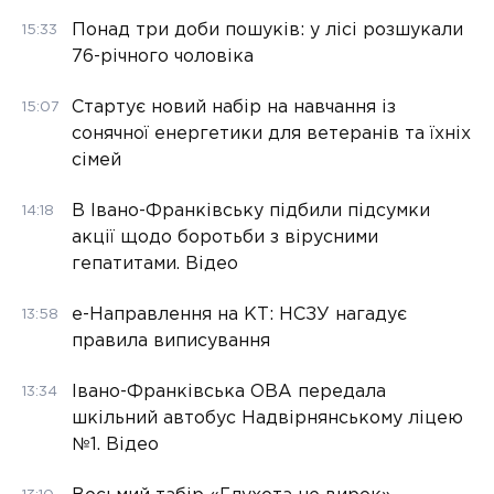
Понад три доби пошуків: у лісі розшукали
15:33
76-річного чоловіка
Стартує новий набір на навчання із
15:07
сонячної енергетики для ветеранів та їхніх
сімей
В Івано-Франківську підбили підсумки
14:18
акції щодо боротьби з вірусними
гепатитами. Відео
е-Направлення на КТ: НСЗУ нагадує
13:58
правила виписування
Івано-Франківська ОВА передала
13:34
шкільний автобус Надвірнянському ліцею
№1. Відео