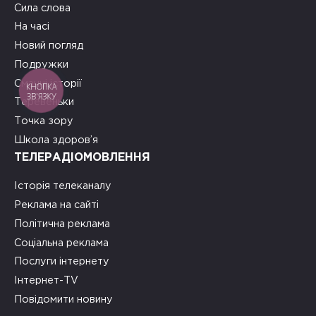
Сила слова
На часі
Новий погляд
Подружки
Смачні історії
КНОПКА
ЗВ'ЯЗКУ
Теревеньки
Точка зору
Школа здоров’я
ТЕЛЕРАДІОМОВЛЕННЯ
Історія телеканалу
Реклама на сайті
Політична реклама
Соціальна реклама
Послуги інтернету
Інтернет-TV
Повідомити новину