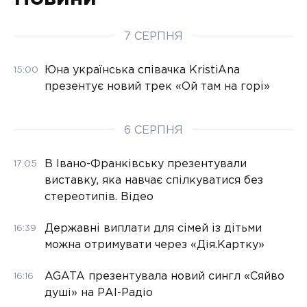
7 СЕРПНЯ
Юна українська співачка KristiAna
15:00
презентує новий трек «Ой там на горі»
6 СЕРПНЯ
В Івано-Франківську презентували
17:05
виставку, яка навчає спілкуватися без
стереотипів. Відео
Державні виплати для сімей із дітьми
16:39
можна отримувати через «Дія.Картку»
AGATA презентувала новий сингл «Сяйво
16:16
душі» на РАІ-Радіо