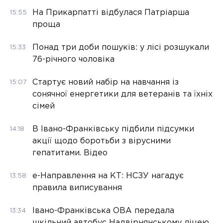
На Прикарпатті відбулася Патріарша
15:55
проща
Понад три доби пошуків: у лісі розшукали
15:33
76-річного чоловіка
Стартує новий набір на навчання із
15:07
сонячної енергетики для ветеранів та їхніх
сімей
В Івано-Франківську підбили підсумки
14:18
акції щодо боротьби з вірусними
гепатитами. Відео
е-Направлення на КТ: НСЗУ нагадує
13:58
правила виписування
Івано-Франківська ОВА передала
13:34
шкільний автобус Надвірнянському ліцею