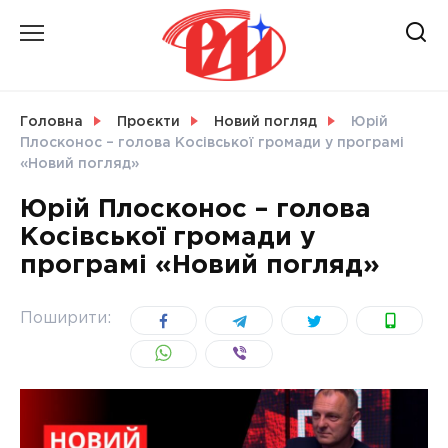
Skip
to
content
НОВИНИ
Головна
Проєкти
Новий погляд
Юрій
Плосконос – голова Косівської громади у програмі
СВІТ
«Новий погляд»
Юрій Плосконос – голова
Косівської громади у
програмі «Новий погляд»
УКРАЇНА
Поширити: