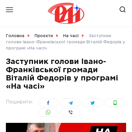
Skip
to
content
НОВИНИ
Головна
Проєкти
На часі
Заступник
голови Івано-Франківської громади Віталій Федорів у
СВІТ
програмі «На часі»
Заступник голови Івано-
Франківської громади
Віталій Федорів у програмі
УКРАЇНА
«На часі»
Поширити: