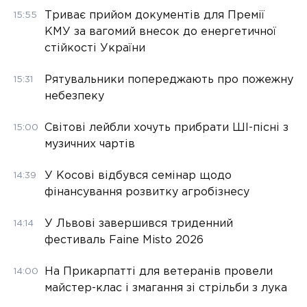
Триває прийом документів для Премії
15:55
КМУ за вагомий внесок до енергетичної
стійкості України
Рятувальники попереджають про пожежну
15:31
небезпеку
Світові лейбли хочуть прибрати ШІ-пісні з
15:00
музичних чартів
У Косові відбувся семінар щодо
14:39
фінансування розвитку агробізнесу
У Львові завершився триденний
14:14
фестиваль Faine Misto 2026
На Прикарпатті для ветеранів провели
14:00
майстер-клас і змагання зі стрільби з лука