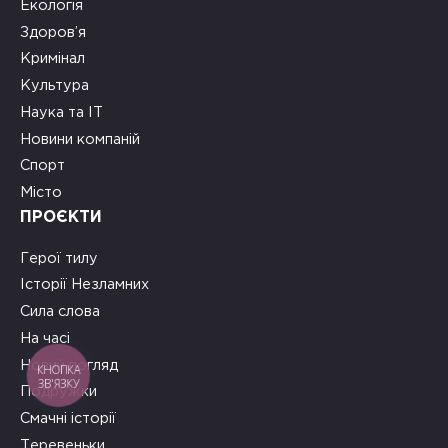
Екологія
Здоров’я
Кримінал
Культура
Наука та ІТ
Новини компаній
Спорт
Місто
ПРОЄКТИ
Герої тилу
Історії Незламних
Сила слова
На часі
Новий погляд
КНОПКА
ЗВ'ЯЗКУ
Подружки
Смачні історії
Теревеньки