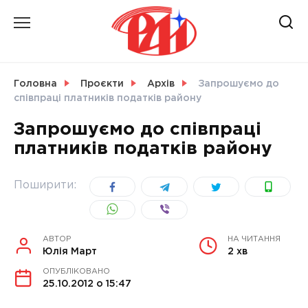
Skip
to
content
НОВИНИ
Головна
Проєкти
Архів
Запрошуємо до
співпраці платників податків району
СВІТ
Запрошуємо до співпраці
платників податків району
УКРАЇНА
Поширити:
АВТОР
НА ЧИТАННЯ
Юлія Март
2 хв
ОПУБЛІКОВАНО
25.10.2012 о 15:47