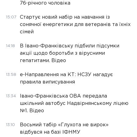
76-річного чоловіка
Стартує новий набір на навчання із
15:07
сонячної енергетики для ветеранів та їхніх
сімей
В Івано-Франківську підбили підсумки
14:18
акції щодо боротьби з вірусними
гепатитами. Відео
е-Направлення на КТ: НСЗУ нагадує
13:58
правила виписування
Івано-Франківська ОВА передала
13:34
шкільний автобус Надвірнянському ліцею
№1. Відео
Восьмий табір «Глухота не вирок»
13:10
відбувся на базі ІФНМУ