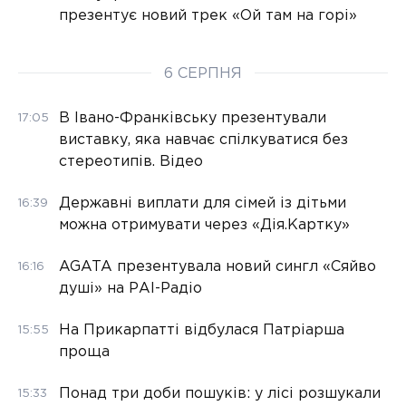
презентує новий трек «Ой там на горі»
6 СЕРПНЯ
В Івано-Франківську презентували
17:05
виставку, яка навчає спілкуватися без
стереотипів. Відео
Державні виплати для сімей із дітьми
16:39
можна отримувати через «Дія.Картку»
AGATA презентувала новий сингл «Сяйво
16:16
душі» на РАІ-Радіо
На Прикарпатті відбулася Патріарша
15:55
проща
Понад три доби пошуків: у лісі розшукали
15:33