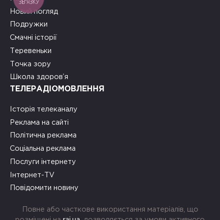
ЗВ'ЯЗКУ
Новий погляд
Подружки
Смачні історії
Теревеньки
Точка зору
Школа здоров’я
ТЕЛЕРАДІОМОВЛЕННЯ
Історія телеканалу
Реклама на сайті
Політична реклама
Соціальна реклама
Послуги інтернету
Інтернет-TV
Повідомити новину
Повне або часткове використання матеріалів, що
розміщені на
rai.ua
, дозволяється за умови активного