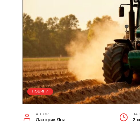
НОВИНИ
АВТОР
НА 
Лазорик Яна
2 х