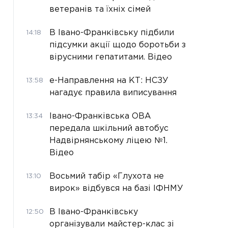
ветеранів та їхніх сімей
В Івано-Франківську підбили
14:18
підсумки акції щодо боротьби з
вірусними гепатитами. Відео
е-Направлення на КТ: НСЗУ
13:58
нагадує правила виписування
Івано-Франківська ОВА
13:34
передала шкільний автобус
Надвірнянському ліцею №1.
Відео
Восьмий табір «Глухота не
13:10
вирок» відбувся на базі ІФНМУ
В Івано-Франківську
12:50
організували майстер-клас зі