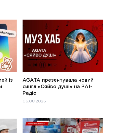
ей із
AGATA презентувала новий
и
сингл «Сяйво душі» на РАІ-
Радіо
06.08.2026