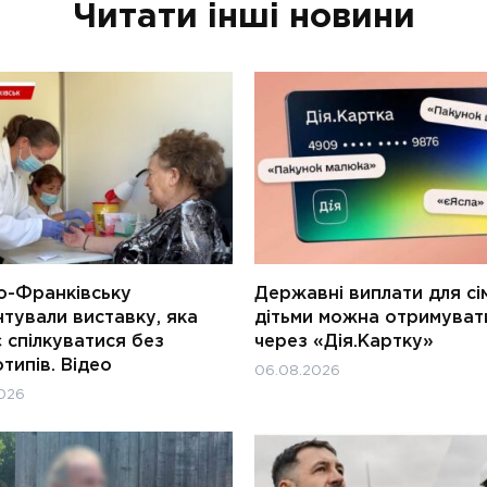
Читати інші новини
о-Франківську
Державні виплати для сім
тували виставку, яка
дітьми можна отримуват
 спілкуватися без
через «Дія.Картку»
типів. Відео
06.08.2026
026