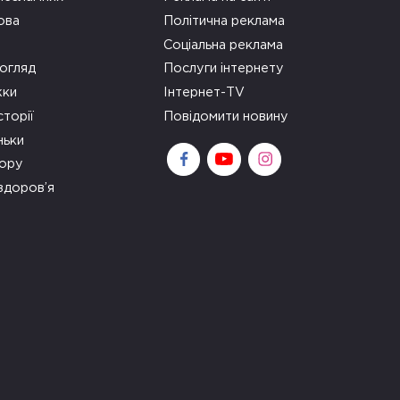
ова
Політична реклама
Соціальна реклама
огляд
Послуги інтернету
ки
Інтернет-TV
сторії
Повідомити новину
ньки
зору
здоров’я