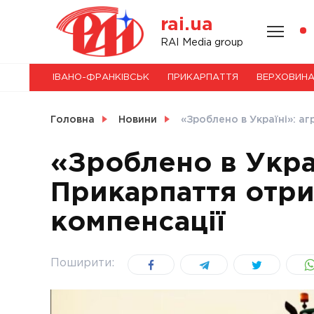
Skip
rai.ua
to
content
НОВИНИ
RAI Media group
ІВАНО-ФРАНКІВСЬК
ПРИКАРПАТТЯ
ВЕРХОВИН
СВІТ
Головна
Новини
«Зроблено в Україні»: аг
«Зроблено в Украї
Прикарпаття отри
УКРАЇНА
компенсації
Поширити: