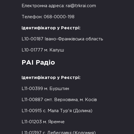
Електронна адреса:
rai@trkrai.com
Телефон: 068-0000-198
Ідентифікатор у Реєстрі:
L10-00187 Івано-Франківська область
L10-01777 м. Калуш
РАІ Радіо
Ідентифікатор у Реєстрі:
L11-00399 м. Бурштин
L11-00887 смт. Верховина, м. Косів
L11-00915 с. Мала Тур'я (Долина)
L11-01203 м. Яремче
L11-01397 с. Дебеславці (Коломия)