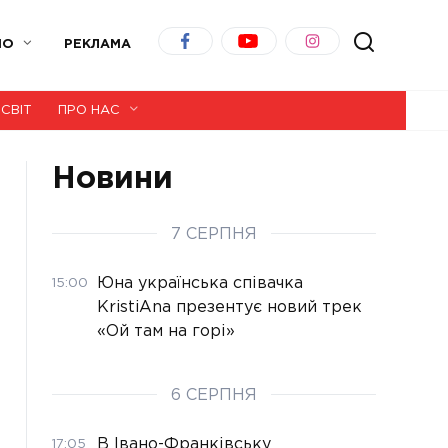
ІО
РЕКЛАМА
СВІТ
ПРО НАС
Новини
7 СЕРПНЯ
Юна українська співачка
15:00
KristiAna презентує новий трек
«Ой там на горі»
6 СЕРПНЯ
В Івано-Франківську
17:05