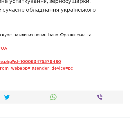
рне устаткування, зерносушарки,
е сучасне обладнання українського
в курсі важливих новин Івано-Франківська та
VUA
ile.php?id=100063475576480
s_from_webapp=1&sender_device=pc