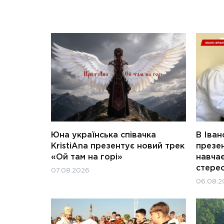
Юна українська співачка
В Іван
KristiAna презентує новий трек
презен
«Ой там на горі»
навчає
стерео
07.08.2026
06.08.2