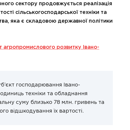
рного сектору продовжується реалізація
тості сільськогосподарської техніки та
ва, яка є складовою державної політики
 агропромислового розвитку Івано-
суб’єкт господарювання Івано-
9 одиниць техніки та обладнання
льну суму близько 78 млн. гривень та
ого відшкодування їх вартості.