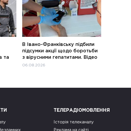
В Івано-Франківську підбили
підсумки акції щодо боротьби
в та
з вірусними гепатитами. Відео
06.08.2026
КТИ
ТЕЛЕРАДІОМОВЛЕННЯ
илу
Історія телеканалу
 Незламних
Реклама на сайті