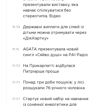
презентували виставку, яка
навчає спілкуватися без
стереотипів. Відео
Державні виплати для сімей із
16:39
дітьми можна отримувати через
«Дія.Картку»
AGATA презентувала новий
16:16
сингл «Сяйво душі» на РАІ-Радіо
На Прикарпатті відбулася
15:55
Патріарша проща
Понад три доби пошуків: у лісі
15:33
розшукали 76-річного чоловіка
Стартує новий набір на навчання
15:07
із сонячної енергетики для