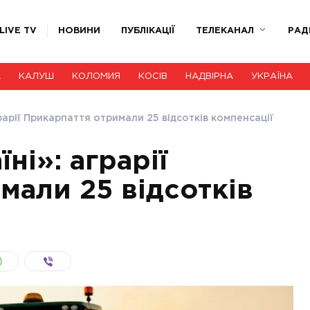
LIVE TV
НОВИНИ
ПУБЛІКАЦІЇ
ТЕЛЕКАНАЛ
РАД
А
КАЛУШ
КОЛОМИЯ
КОСІВ
НАДВІРНА
УКРАЇНА
рарії Прикарпаття отримали 25 відсотків компенсації
ні»: аграрії
мали 25 відсотків