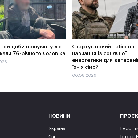
три доби пошуків: у лісі
Стартує новий набір на
али 76-річного чоловіка
навчання із сонячної
енергетики для ветерані
026
їхніх сімей
06.08.2026
НОВИНИ
ПРОЄ
Україна
Герої т
Світ
Історії