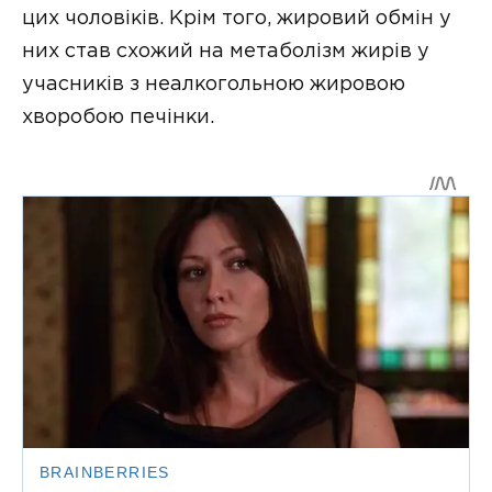
цих чоловіків. Крім того, жировий обмін у
них став схожий на метаболізм жирів у
учасників з неалкогольною жировою
хворобою печінки.