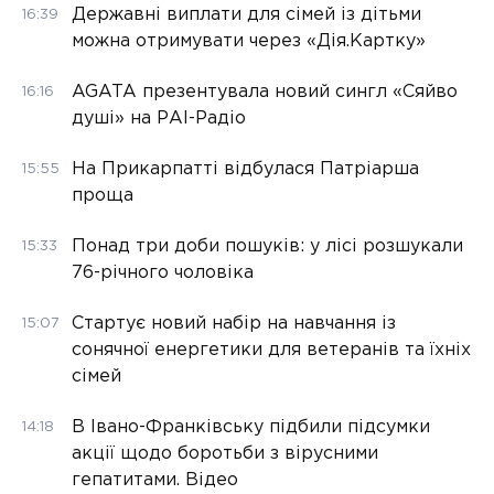
Державні виплати для сімей із дітьми
16:39
можна отримувати через «Дія.Картку»
AGATA презентувала новий сингл «Сяйво
16:16
душі» на РАІ-Радіо
На Прикарпатті відбулася Патріарша
15:55
проща
Понад три доби пошуків: у лісі розшукали
15:33
76-річного чоловіка
Стартує новий набір на навчання із
15:07
сонячної енергетики для ветеранів та їхніх
сімей
В Івано-Франківську підбили підсумки
14:18
акції щодо боротьби з вірусними
гепатитами. Відео