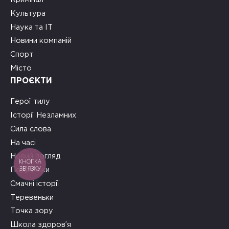
Культура
Наука та ІТ
Новини компаній
Спорт
Місто
ПРОЄКТИ
Герої тилу
Історії Незламних
Сила слова
На часі
Новий погляд
КНОПКА
ЗВ'ЯЗКУ
Подружки
Смачні історії
Теревеньки
Точка зору
Школа здоров’я