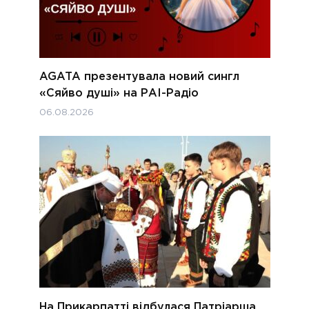
AGATA презентувала новий сингл
«Сяйво душі» на РАІ-Радіо
06.08.2026
На Прикарпатті відбулася Патріарша