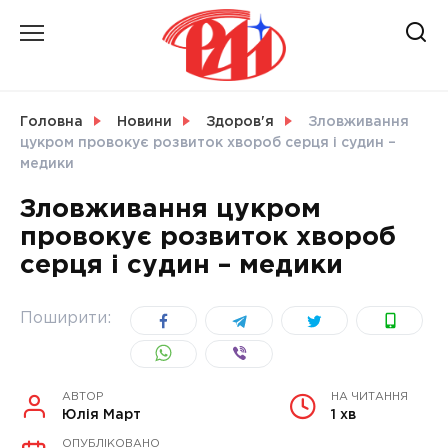
Skip
to
content
НОВИНИ
Головна
Новини
Здоров'я
Зловживання
цукром провокує розвиток хвороб серця і судин –
СВІТ
медики
Зловживання цукром
провокує розвиток хвороб
серця і судин – медики
УКРАЇНА
Поширити:
АВТОР
НА ЧИТАННЯ
Юлія Март
1 хв
ОПУБЛІКОВАНО