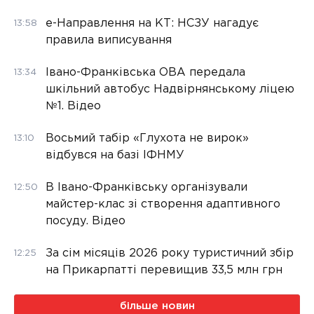
е-Направлення на КТ: НСЗУ нагадує
13:58
правила виписування
Івано-Франківська ОВА передала
13:34
шкільний автобус Надвірнянському ліцею
№1. Відео
Восьмий табір «Глухота не вирок»
13:10
відбувся на базі ІФНМУ
В Івано-Франківську організували
12:50
майстер-клас зі створення адаптивного
посуду. Відео
За сім місяців 2026 року туристичний збір
12:25
на Прикарпатті перевищив 33,5 млн грн
більше новин