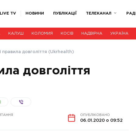
LIVE TV
НОВИНИ
ПУБЛІКАЦІЇ
ТЕЛЕКАНАЛ
РАД
А
КАЛУШ
КОЛОМИЯ
КОСІВ
НАДВІРНА
УКРАЇНА
 правила довголіття (Ukrhealth)
ила довголіття
ИТАННЯ
ОПУБЛІКОВАНО
06.01.2020 о 09:52