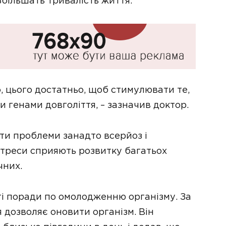
збільшать тривалість життя.
, цього достатньо, щоб стимулювати те,
 генами довголіття, – зазначив доктор.
ти проблеми занадто всерйоз і
стреси сприяють розвитку багатьох
чних.
і поради по омолодженню організму. За
 дозволяє оновити організм. Він