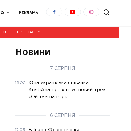
ІО
РЕКЛАМА
СВІТ
ПРО НАС
Новини
7 СЕРПНЯ
Юна українська співачка
15:00
KristiAna презентує новий трек
«Ой там на горі»
6 СЕРПНЯ
В Івано-Франківську
17:05