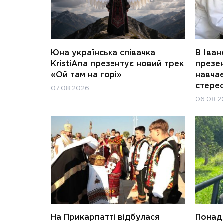
Юна українська співачка
В Іван
KristiAna презентує новий трек
презен
«Ой там на горі»
навчає
стерео
07.08.2026
06.08.2
На Прикарпатті відбулася
Понад 