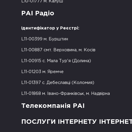
L10-01777 м. Калуш
РАІ Радіо
Ідентифікатор у Реєстрі:
L11-00399 м. Бурштин
L11-00887 смт. Верховина, м. Косів
L11-00915 с. Мала Тур'я (Долина)
L11-01203 м. Яремче
L11-01397 с. Дебеславці (Коломия)
L11-01868 м. Івано-Франківськ, м. Надвірна
Телекомпанія РАІ
ПОСЛУГИ ІНТЕРНЕТУ ІНТЕРНЕ