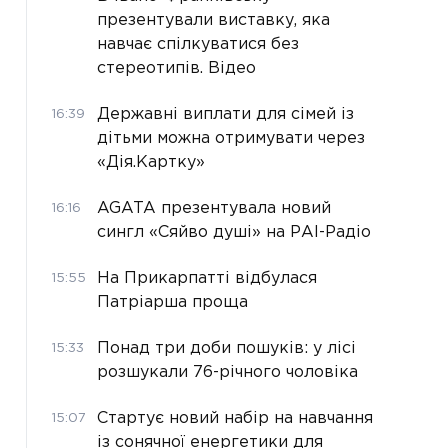
презентували виставку, яка
навчає спілкуватися без
стереотипів. Відео
Державні виплати для сімей із
16:39
дітьми можна отримувати через
«Дія.Картку»
AGATA презентувала новий
16:16
сингл «Сяйво душі» на РАІ-Радіо
На Прикарпатті відбулася
15:55
Патріарша проща
Понад три доби пошуків: у лісі
15:33
розшукали 76-річного чоловіка
Стартує новий набір на навчання
15:07
із сонячної енергетики для