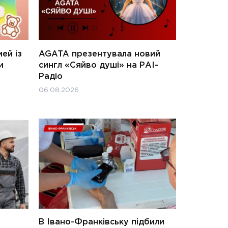
ей із
AGATA презентувала новий
и
сингл «Сяйво душі» на РАІ-
Радіо
06.08.2026
В Івано-Франківську підбили