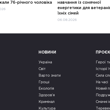
али 76-річного чоловіка
навчання із сонячної
енергетики для ветерані
026
їхніх сімей
06.08.2026
НОВИНИ
ПРОЄ
Україна
Герої т
Світ
Історії
Варто знати
Сила сл
Гроші
На часі
Екологія
Новий п
Здоров’я
Подруж
Кримінал
Смачні і
Культура
Тереве