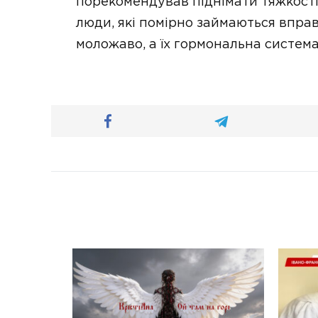
порекомендував піднімати тяжкості 
люди, які помірно займаються впра
моложаво, а їх гормональна систем