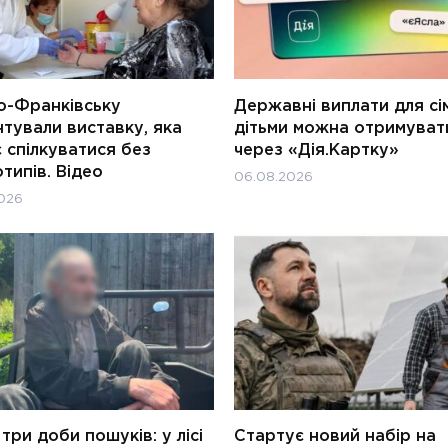
о-Франківську
Державні виплати для сім
тували виставку, яка
дітьми можна отримуват
 спілкуватися без
через «Дія.Картку»
типів. Відео
06.08.2026
026
три доби пошуків: у лісі
Стартує новий набір на