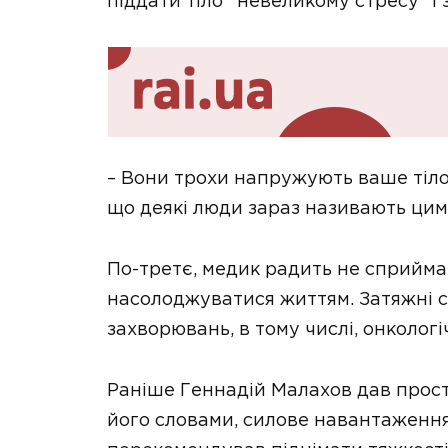
піддати тіло “невеликому стресу” і 
– Вони трохи напружують ваше тіло
що деякі люди зараз називають цими
По-третє, медик радить не сприйма
насолоджуватися життям. Затяжні 
захворювань, в тому числі, онкологі
Раніше Геннадій Малахов дав прост
його словами, силове навантаження