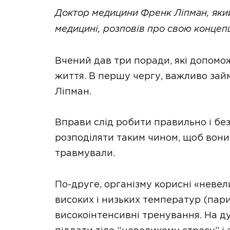
Доктор медицини Френк Ліпман, яки
медицині, розповів про свою концеп
Вчений дав три поради, які допомо
життя. В першу чергу, важливо зай
Ліпман.
Вправи слід робити правильно і бе
розподіляти таким чином, щоб вони
травмували.
По-друге, організму корисні «невел
високих і низьких температур (пари
високоінтенсивні тренування. На д