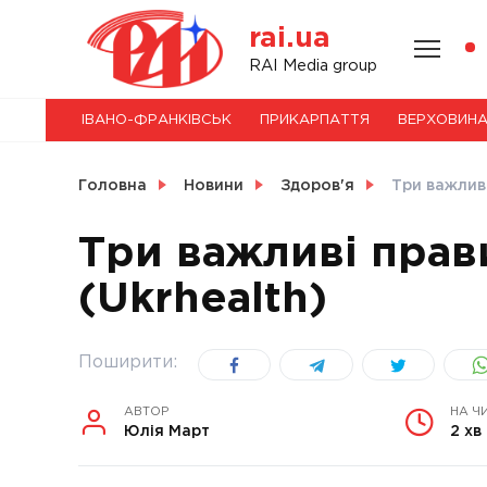
Skip
rai.ua
to
content
НОВИНИ
RAI Media group
ІВАНО-ФРАНКІВСЬК
ПРИКАРПАТТЯ
ВЕРХОВИН
СВІТ
Головна
Новини
Здоров'я
Три важливі
Три важливі прав
(Ukrhealth)
УКРАЇНА
Поширити:
АВТОР
НА Ч
Юлія Март
2 хв