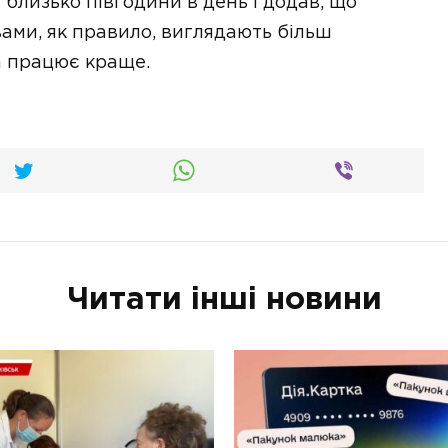
близько півгодини в день і додав, що
вами, як правило, виглядають більш
а працює краще.
Читати інші новини