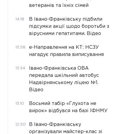
ветеранів та їхніх сімей
В Івано-Франківську підбили
14:18
підсумки акції щодо боротьби з
вірусними гепатитами. Відео
е-Направлення на КТ: НСЗУ
13:58
нагадує правила виписування
Івано-Франківська ОВА
13:34
передала шкільний автобус
Надвірнянському ліцею №1.
Відео
Восьмий табір «Глухота не
13:10
вирок» відбувся на базі ІФНМУ
В Івано-Франківську
12:50
організували майстер-клас зі