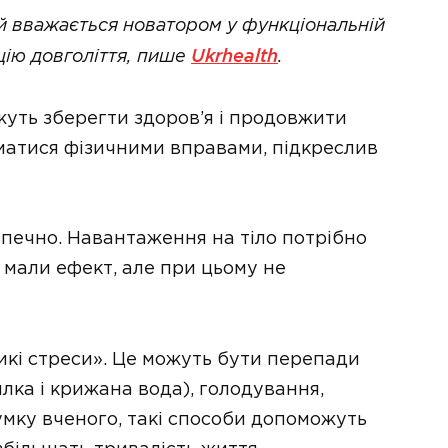
й вважається новатором у функціональній
цію довголіття, пише
Ukrhealth
.
жуть зберегти здоров’я і продовжити
матися фізичними вправами, підкреслив
зпечно. Навантаження на тіло потрібно
 мали ефект, але при цьому не
икі стреси». Це можуть бути перепади
лка і крижана вода), голодування,
умку вченого, такі способи допоможуть