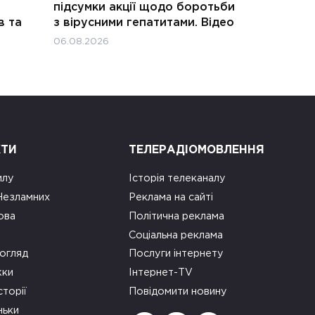
підсумки акції щодо боротьби
в та
з вірусними гепатитами. Відео
06.08.2026
КТИ
ТЕЛЕРАДІОМОВЛЕННЯ
илу
Історія телеканалу
 Незламних
Реклама на сайті
ова
Політична реклама
Соціальна реклама
огляд
Послуги інтернету
ки
Інтернет-TV
сторії
Повідомити новину
ньки