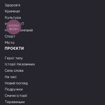
Здоров’я
Кримінал
Культура
Наука та ІТ
КНОПКА
ЗВ'ЯЗКУ
Новини компаній
Спорт
Місто
ПРОЄКТИ
Герої тилу
Історії Незламних
Сила слова
На часі
Новий погляд
Подружки
Смачні історії
Теревеньки