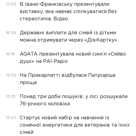
В Івано-Франківську презентували
17:05
виставку, яка навчає спілкуватися без
стереотипів. Відео
Державні виплати для сімей із дітьми
16:39
можна отримувати через «Дія.Картку»
AGATA презентувала новий сингл «Сяйво
16:16
душі» на РАІ-Радіо
На Прикарпатті відбулася Патріарша
15:55
проща
Понад три доби пошуків: у лісі розшукали
15:33
76-річного чоловіка
Стартує новий набір на навчання із
15:07
сонячної енергетики для ветеранів та їхніх
сімей