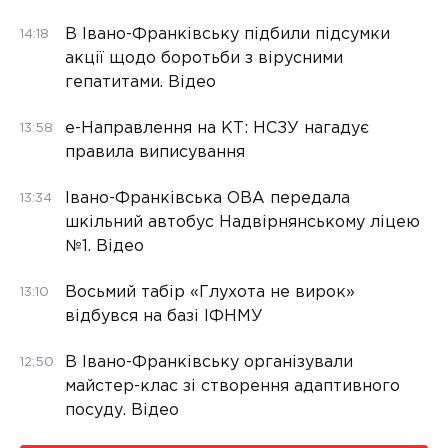
В Івано-Франківську підбили підсумки
14:18
акції щодо боротьби з вірусними
гепатитами. Відео
е-Направлення на КТ: НСЗУ нагадує
13:58
правила виписування
Івано-Франківська ОВА передала
13:34
шкільний автобус Надвірнянському ліцею
№1. Відео
Восьмий табір «Глухота не вирок»
13:10
відбувся на базі ІФНМУ
В Івано-Франківську організували
12:50
майстер-клас зі створення адаптивного
посуду. Відео