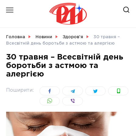
Skip
to
content
НОВИНИ
Головна
Новини
Здоров'я
30 травня –
Всесвітній день боротьби з астмою та алергією
СВІТ
30 травня – Всесвітній день
боротьби з астмою та
алергією
УКРАЇНА
Поширити: