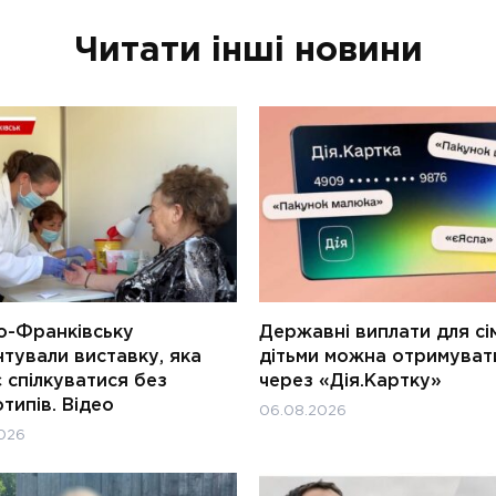
Читати інші новини
о-Франківську
Державні виплати для сім
тували виставку, яка
дітьми можна отримуват
 спілкуватися без
через «Дія.Картку»
типів. Відео
06.08.2026
026