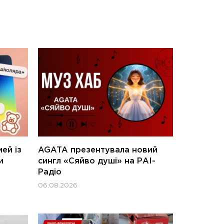
ей із
AGATA презентувала новий
и
сингл «Сяйво душі» на РАІ-
Радіо
06.08.2026