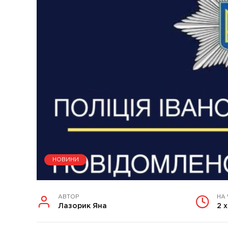
НОВИНИ
АВТОР
НА
Лазорик Яна
2 х