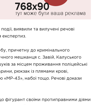
події, виявили та вилучені речові
я експертиз.
обу, причетну до кримінального
чного мешканця с. Завій, Калуського
шуків за місцем проживання поліцейські
рини, рюкзак із плямами крові,
«МР-43», набої тощо. Речові докази
що фігурант своїми протиправними діями