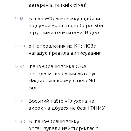
ветеранів та їхніх сімей
В Івано-Франківську підбили
14:18
підсумки акції щодо боротьби з
вірусними гепатитами. Відео
е-Направлення на КТ: НСЗУ
13:58
нагадує правила виписування
Івано-Франківська ОВА
13:34
передала шкільний автобус
Надвірнянському ліцею №1.
Відео
Восьмий табір «Глухота не
13:10
вирок» відбувся на базі ІФНМУ
В Івано-Франківську
12:50
організували майстер-клас зі