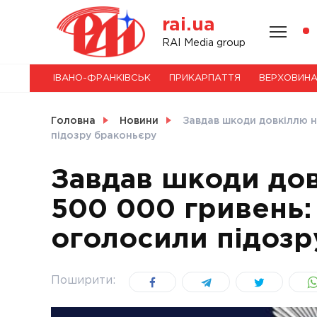
Skip
rai.ua
to
content
НОВИНИ
RAI Media group
ІВАНО-ФРАНКІВСЬК
ПРИКАРПАТТЯ
ВЕРХОВИН
СВІТ
Головна
Новини
Завдав шкоди довкіллю н
підозру браконьєру
Завдав шкоди до
УКРАЇНА
500 000 гривень:
оголосили підозр
Поширити: