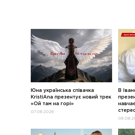
Юна українська співачка
В Іван
KristiAna презентує новий трек
презен
«Ой там на горі»
навчає
стерео
07.08.2026
06.08.2