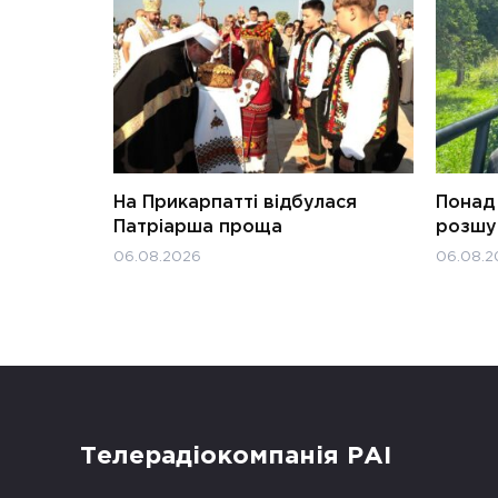
На Прикарпатті відбулася
Понад 
Патріарша проща
розшук
06.08.2026
06.08.2
Телерадіокомпанія РАІ