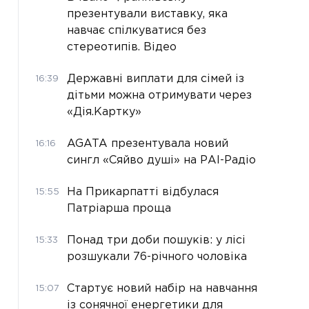
презентували виставку, яка
навчає спілкуватися без
стереотипів. Відео
Державні виплати для сімей із
16:39
дітьми можна отримувати через
«Дія.Картку»
AGATA презентувала новий
16:16
сингл «Сяйво душі» на РАІ-Радіо
На Прикарпатті відбулася
15:55
Патріарша проща
Понад три доби пошуків: у лісі
15:33
розшукали 76-річного чоловіка
Стартує новий набір на навчання
15:07
із сонячної енергетики для