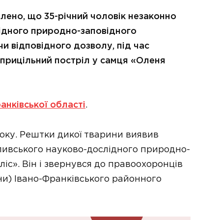
ено, що 35-річний чоловік незаконно
ідного природно-заповідного
и відповідного дозволу, під час
 прицільний постріл у самця «Оленя
анківської області
.
року. Рештки дикої тварини виявив
ливського науково-дослідного природно-
іс». Він і звернувся до правоохоронців
ани) Івано-Франківського районного