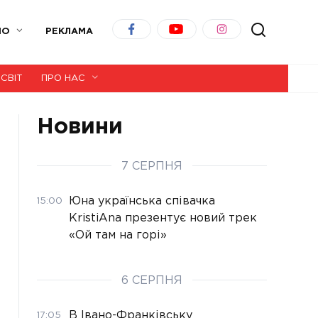
ІО
РЕКЛАМА
СВІТ
ПРО НАС
Новини
7 СЕРПНЯ
Юна українська співачка
15:00
KristiAna презентує новий трек
«Ой там на горі»
6 СЕРПНЯ
В Івано-Франківську
17:05