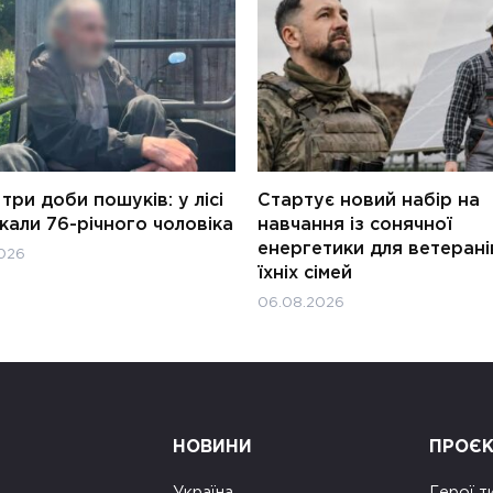
три доби пошуків: у лісі
Стартує новий набір на
али 76-річного чоловіка
навчання із сонячної
енергетики для ветерані
026
їхніх сімей
06.08.2026
НОВИНИ
ПРОЄ
Україна
Герої т