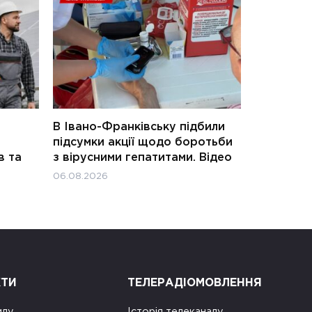
В Івано-Франківську підбили
підсумки акції щодо боротьби
в та
з вірусними гепатитами. Відео
06.08.2026
КТИ
ТЕЛЕРАДІОМОВЛЕННЯ
илу
Історія телеканалу