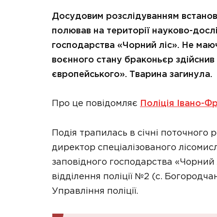
Досудовим розслідуванням встановл
полював на території науково-досл
господарства «Чорний ліс». Не маюч
воєнного стану браконьєр здійснив
європейського». Тварина загинула.
Про це повідомляє
Поліція Івано-Фр
Подія трапилась в січні поточного 
директор спеціалізованого лісомис
заповідного господарства «Чорний л
відділення поліції №2 (с. Богородч
Управління поліції.