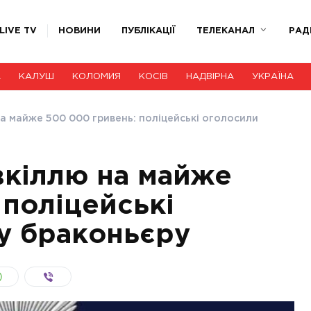
LIVE TV
НОВИНИ
ПУБЛІКАЦІЇ
ТЕЛЕКАНАЛ
РАД
А
КАЛУШ
КОЛОМИЯ
КОСІВ
НАДВІРНА
УКРАЇНА
а майже 500 000 гривень: поліцейські оголосили
вкіллю на майже
 поліцейські
у браконьєру