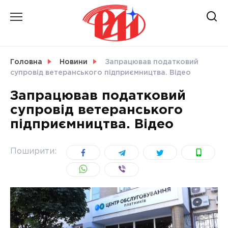
Skip
to
content
НОВИНИ
Головна
Новини
Запрацював податковий
супровід ветеранського підприємництва. Відео
СВІТ
Запрацював податковий
супровід ветеранського
підприємництва. Відео
УКРАЇНА
Поширити: