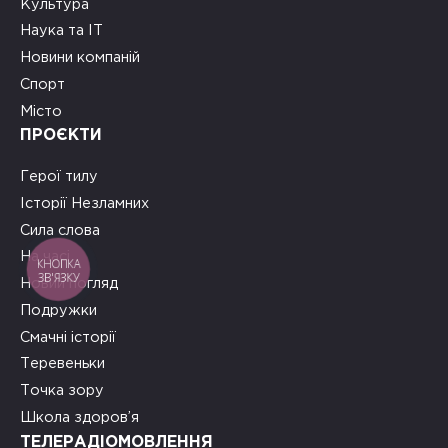
Культура
Наука та ІТ
Новини компаній
Спорт
Місто
ПРОЄКТИ
Герої тилу
Історії Незламних
Сила слова
На часі
КНОПКА
ЗВ'ЯЗКУ
Новий погляд
Подружки
Смачні історії
Теревеньки
Точка зору
Школа здоров’я
ТЕЛЕРАДІОМОВЛЕННЯ