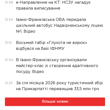
е-Направлення на КТ: НСЗУ нагадує
13:58
правила виписування
Івано-Франківська ОВА передала
13:34
шкільний автобус Надвірнянському ліцею
№1. Відео
Восьмий табір «Глухота не вирок»
13:10
відбувся на базі ІФНМУ
В Івано-Франківську організували
12:50
майстер-клас зі створення адаптивного
посуду. Відео
За сім місяців 2026 року туристичний збір
12:25
на Прикарпатті перевищив 33,5 млн грн
більше новин