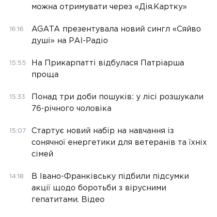
можна отримувати через «Дія.Картку»
AGATA презентувала новий сингл «Сяйво
16:16
душі» на РАІ-Радіо
На Прикарпатті відбулася Патріарша
15:55
проща
Понад три доби пошуків: у лісі розшукали
15:33
76-річного чоловіка
Стартує новий набір на навчання із
15:07
сонячної енергетики для ветеранів та їхніх
сімей
В Івано-Франківську підбили підсумки
14:18
акції щодо боротьби з вірусними
гепатитами. Відео