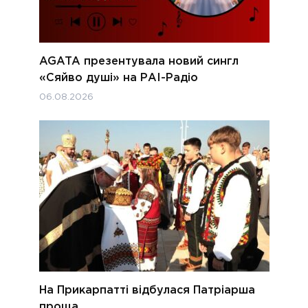
AGATA презентувала новий сингл
«Сяйво душі» на РАІ-Радіо
06.08.2026
На Прикарпатті відбулася Патріарша
проща