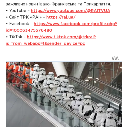
важливих новин Івано-Франківська та Прикарпаття.
• YouTube –
https://www.youtube.com/@RAITVUA
• Сайт ТРК «РАІ» –
https://rai.ua/
• Facebook –
https://www.facebook.com/profile.php?
id=100063475576480
• TikTok –
https://www.tiktok.com/@trkrai?
is_from_webapp=1&sender_device=pc