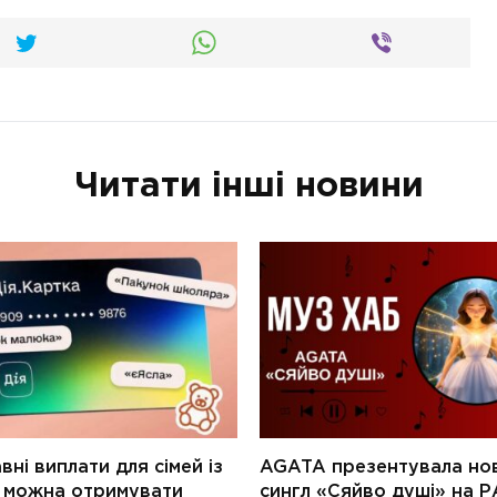
Читати інші новини
ні виплати для сімей із
AGATA презентувала но
и можна отримувати
сингл «Сяйво душі» на Р