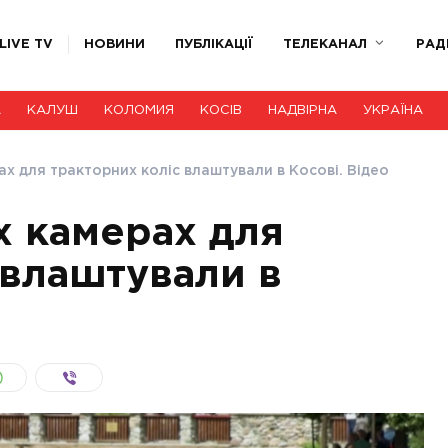
LIVE TV
НОВИНИ
ПУБЛІКАЦІЇ
ТЕЛЕКАНАЛ
РАД
А
КАЛУШ
КОЛОМИЯ
КОСІВ
НАДВІРНА
УКРАЇНА
ах для тракторних коліс влаштували в Косові. Відео
х камерах для
 влаштували в