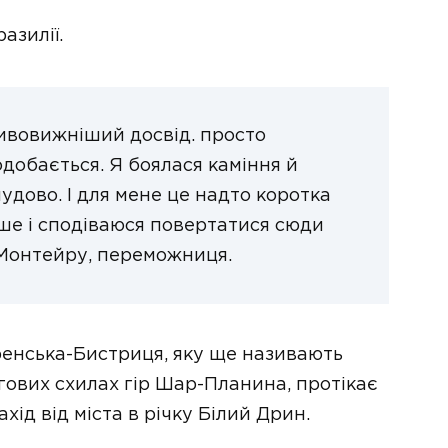
азилії.
ивовижніший досвід. просто
добається. Я боялася каміння й
чудово. І для мене це надто коротка
ьше і сподіваюся повертатися сюди
Монтейру, переможниця.
ренська-Бистриця, яку ще називають
гових схилах гір Шар-Планина, протікає
хід від міста в річку Білий Дрин.