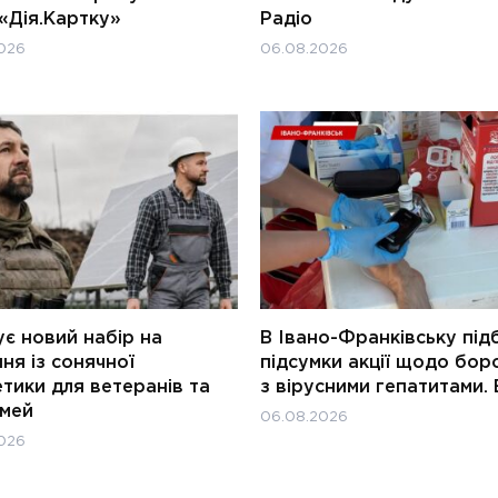
«Дія.Картку»
Радіо
026
06.08.2026
є новий набір на
В Івано-Франківську під
ня із сонячної
підсумки акції щодо бор
тики для ветеранів та
з вірусними гепатитами. 
імей
06.08.2026
026