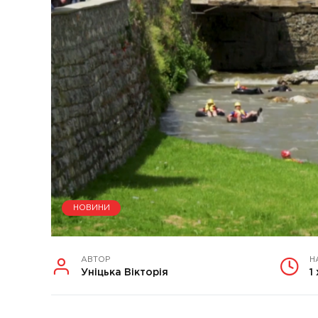
НОВИНИ
АВТОР
Н
Уніцька Вікторія
1