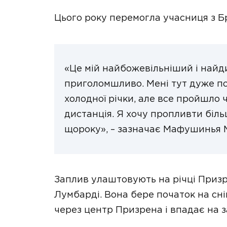
Цього року перемогла учасниця з Бр
«Це мій найбожевільніший і найд
приголомшливо. Мені тут дуже по
холодної річки, але все пройшло 
дистанція. Я хочу пропливти біл
щороку», – зазначає Мафушинья 
Заплив улаштовують на річці Приз
Лумбарді. Вона бере початок на сні
через центр Призрена і впадає на за