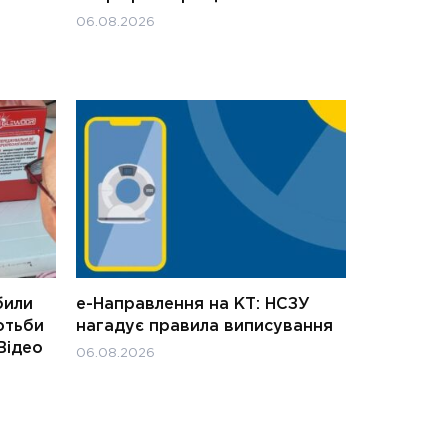
06.08.2026
били
е-Направлення на КТ: НСЗУ
отьби
нагадує правила виписування
Відео
06.08.2026