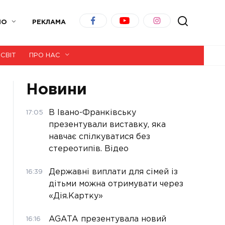
ІО
РЕКЛАМА
СВІТ
ПРО НАС
Новини
В Івано-Франківську
17:05
презентували виставку, яка
навчає спілкуватися без
стереотипів. Відео
Державні виплати для сімей із
16:39
дітьми можна отримувати через
«Дія.Картку»
AGATA презентувала новий
16:16