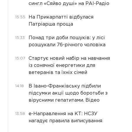
сингл «Сяйво душі» на РАІ-Радіо
На Прикарпатті відбулася
15:55
Патріарша проща
Понад три доби пошуків: у лісі
15:33
розшукали 76-річного чоловіка
Стартує новий набір на навчання
15:07
із сонячної енергетики для
ветеранів та їхніх сімей
В Івано-Франківську підбили
14:18
підсумки акції щодо боротьби з
вірусними гепатитами. Відео
е-Направлення на КТ: НСЗУ
13:58
нагадує правила виписування