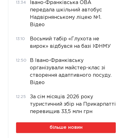
Івано-Франківська ОВА
13:34
передала шкільний автобус
Надвірнянському ліцею №1.
Відео
Восьмий табір «Глухота не
13:10
вирок» відбувся на базі ІФНМУ
В Івано-Франківську
12:50
організували майстер-клас зі
створення адаптивного посуду.
Відео
За сім місяців 2026 року
12:25
туристичний збір на Прикарпатті
перевищив 33,5 млн грн
більше новин