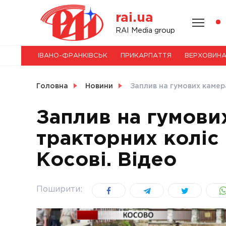
Skip
rai.ua
to
content
НОВИНИ
RAI Media group
ІВАНО-ФРАНКІВСЬК
ПРИКАРПАТТЯ
ВЕРХОВИН
СВІТ
Головна
Новини
Заплив на гумових камер
Заплив на гумови
тракторних коліс
УКРАЇНА
Косові. Відео
Поширити: