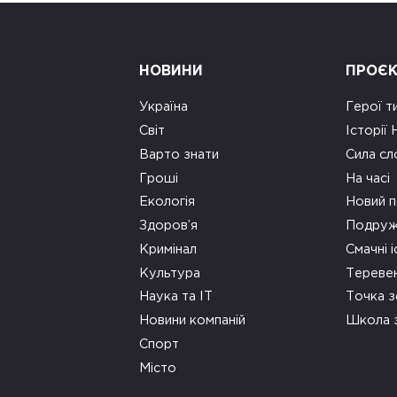
НОВИНИ
ПРОЄ
Україна
Герої т
Світ
Історії
Варто знати
Сила сл
Гроші
На часі
Екологія
Новий п
Здоров’я
Подруж
Кримінал
Смачні і
Культура
Тереве
Наука та ІТ
Точка 
Новини компаній
Школа 
Спорт
Місто