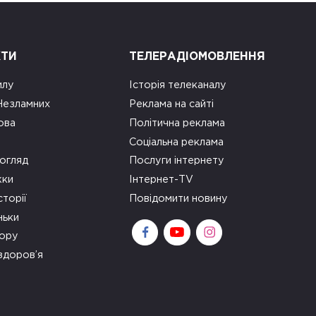
КТИ
ТЕЛЕРАДІОМОВЛЕННЯ
илу
Історія телеканалу
 Незламних
Реклама на сайті
ова
Політична реклама
Соціальна реклама
огляд
Послуги інтернету
ки
Інтернет-TV
сторії
Повідомити новину
ньки
зору
здоров’я