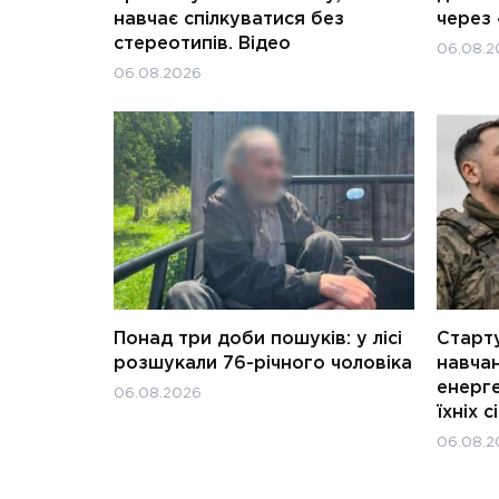
навчає спілкуватися без
через 
стереотипів. Відео
06.08.2
06.08.2026
Понад три доби пошуків: у лісі
Старту
розшукали 76-річного чоловіка
навчан
енерге
06.08.2026
їхніх с
06.08.2