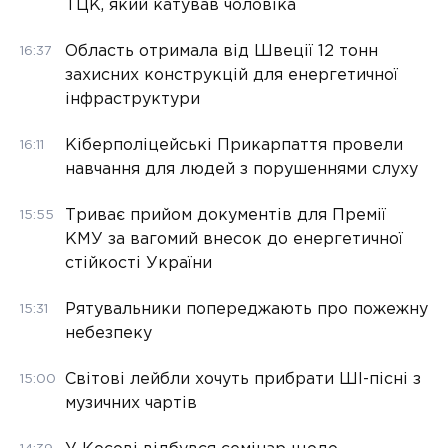
ТЦК, який катував чоловіка
Область отримала від Швеції 12 тонн
16:37
захисних конструкцій для енергетичної
інфраструктури
Кіберполіцейські Прикарпаття провели
16:11
навчання для людей з порушеннями слуху
Триває прийом документів для Премії
15:55
КМУ за вагомий внесок до енергетичної
стійкості України
Рятувальники попереджають про пожежну
15:31
небезпеку
Світові лейбли хочуть прибрати ШІ-пісні з
15:00
музичних чартів