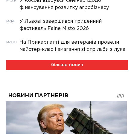
У Косові відбувся семінар щодо
14:39
фінансування розвитку агробізнесу
У Львові завершився триденний
14:14
фестиваль Faine Misto 2026
На Прикарпатті для ветеранів провели
14:00
майстер-клас і змагання зі стрільби з лука
більше новин