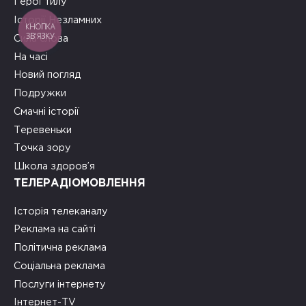
Герої тилу
Історії Незламних
КНОПКА
ЗВ'ЯЗКУ
Сила слова
На часі
Новий погляд
Подружки
Смачні історії
Теревеньки
Точка зору
Школа здоров’я
ТЕЛЕРАДІОМОВЛЕННЯ
Історія телеканалу
Реклама на сайті
Політична реклама
Соціальна реклама
Послуги інтернету
Інтернет-TV