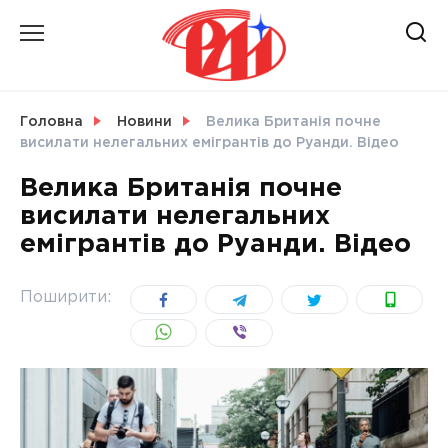
Skip
to
content
НОВИНИ
Головна
Новини
Велика Британія почне
висилати нелегальних емігрантів до Руанди. Відео
СВІТ
Велика Британія почне
висилати нелегальних
емігрантів до Руанди. Відео
УКРАЇНА
Поширити: