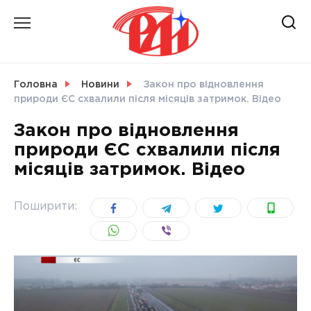
Skip
to
content
НОВИНИ
Головна
Новини
Закон про відновлення
природи ЄС схвалили після місяців затримок. Відео
СВІТ
Закон про відновлення
природи ЄС схвалили після
місяців затримок. Відео
УКРАЇНА
Поширити: