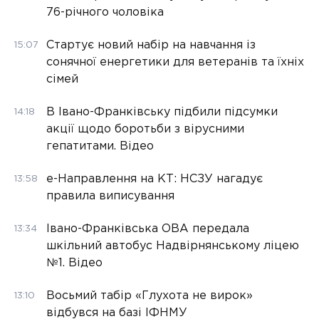
76-річного чоловіка
Стартує новий набір на навчання із
15:07
сонячної енергетики для ветеранів та їхніх
сімей
В Івано-Франківську підбили підсумки
14:18
акції щодо боротьби з вірусними
гепатитами. Відео
е-Направлення на КТ: НСЗУ нагадує
13:58
правила виписування
Івано-Франківська ОВА передала
13:34
шкільний автобус Надвірнянському ліцею
№1. Відео
Восьмий табір «Глухота не вирок»
13:10
відбувся на базі ІФНМУ