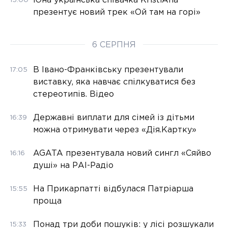
Юна українська співачка KristiAna
15:00
презентує новий трек «Ой там на горі»
6 СЕРПНЯ
В Івано-Франківську презентували
17:05
виставку, яка навчає спілкуватися без
стереотипів. Відео
Державні виплати для сімей із дітьми
16:39
можна отримувати через «Дія.Картку»
AGATA презентувала новий сингл «Сяйво
16:16
душі» на РАІ-Радіо
На Прикарпатті відбулася Патріарша
15:55
проща
Понад три доби пошуків: у лісі розшукали
15:33