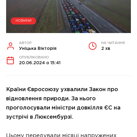
НОВИНИ
АВТОР
НА ЧИТАННЯ
Уніцька Вікторія
2 хв
ОПУБЛІКОВАНО
20.06.2024 о 15:41
Країни Євросоюзу ухвалили Закон про
відновлення природи. За нього
проголосували міністри довкілля ЄС на
зустрічі в Люксембурзі.
Цьому передували місяці напружених