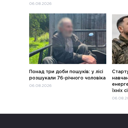
06.08.2026
Понад три доби пошуків: у лісі
Старту
розшукали 76-річного чоловіка
навчан
енерге
06.08.2026
їхніх с
06.08.2