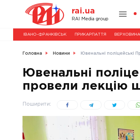
Skip
rai.ua
to
content
НОВИНИ
RAI Media group
ІВАНО-ФРАНКІВСЬК
ПРИКАРПАТТЯ
ВЕРХОВИН
СВІТ
Головна
Новини
Ювенальні поліцейські 
Ювенальні поліце
провели лекцію 
УКРАЇНА
Поширити: