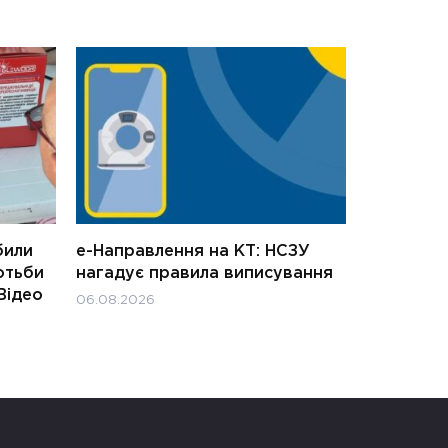
били
е-Направлення на КТ: НСЗУ
отьби
нагадує правила виписування
Відео
06.08.2026