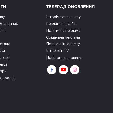
КТИ
ТЕЛЕРАДІОМОВЛЕННЯ
илу
Історія телеканалу
 Незламних
Реклама на сайті
ова
Політична реклама
Соціальна реклама
огляд
Послуги інтернету
ки
Інтернет-TV
сторії
Повідомити новину
ньки
зору
здоров’я