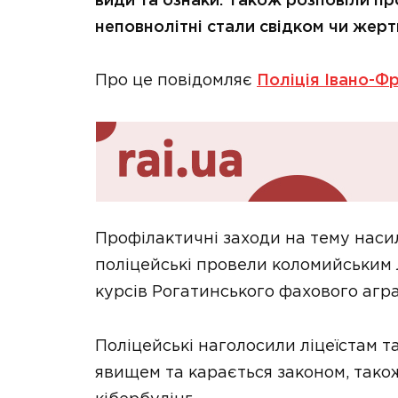
види та ознаки. Також розповіли пр
неповнолітні стали свідком чи жер
Про це повідомляє
Поліція Івано-Фр
Профілактичні заходи на тему насил
поліцейські провели коломийським л
курсів Рогатинського фахового агр
Поліцейські наголосили ліцеїстам 
явищем та карається законом, тако