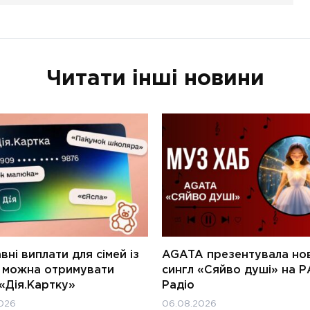
Читати інші новини
ні виплати для сімей із
AGATA презентувала но
и можна отримувати
сингл «Сяйво душі» на Р
«Дія.Картку»
Радіо
026
06.08.2026