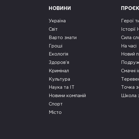
НОВИНИ
ПРОЄ
Україна
Герої т
Світ
Історії
Варто знати
Сила сл
Гроші
На часі
Екологія
Новий п
Здоров’я
Подруж
Кримінал
Смачні і
Культура
Тереве
Наука та ІТ
Точка 
Новини компаній
Школа 
Спорт
Місто