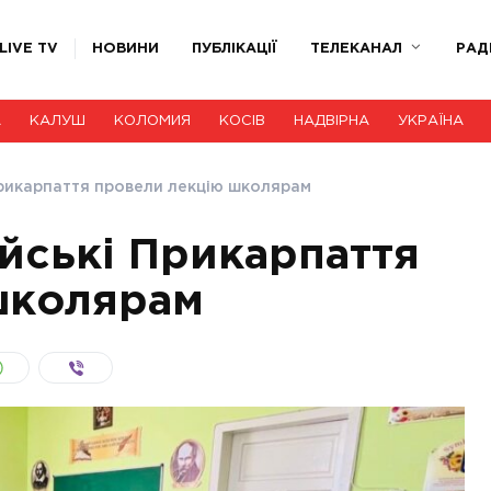
LIVE TV
НОВИНИ
ПУБЛІКАЦІЇ
ТЕЛЕКАНАЛ
РАД
А
КАЛУШ
КОЛОМИЯ
КОСІВ
НАДВІРНА
УКРАЇНА
Прикарпаття провели лекцію школярам
йські Прикарпаття
школярам