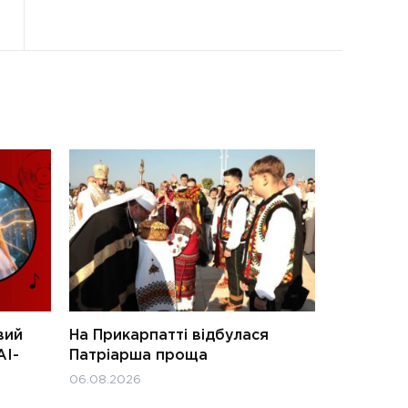
вий
На Прикарпатті відбулася
АІ-
Патріарша проща
06.08.2026