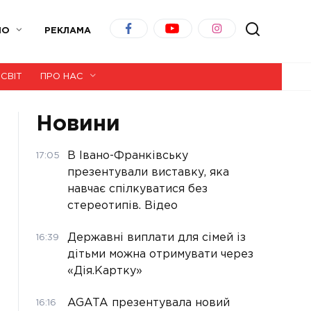
ІО
РЕКЛАМА
СВІТ
ПРО НАС
Новини
В Івано-Франківську
17:05
презентували виставку, яка
навчає спілкуватися без
стереотипів. Відео
Державні виплати для сімей із
16:39
дітьми можна отримувати через
«Дія.Картку»
AGATA презентувала новий
16:16