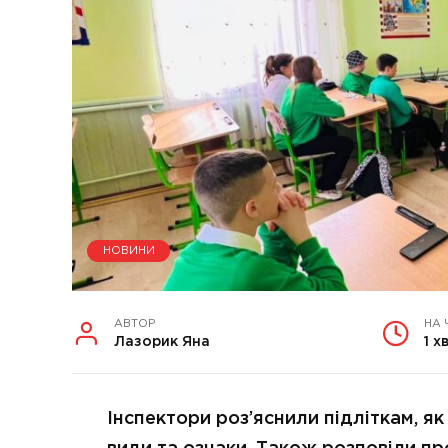
НОВИНИ
АВТОР
НА 
Лазорик Яна
1 х
Інспектори роз’яснили підліткам, як