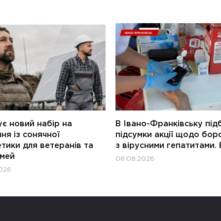
є новий набір на
В Івано-Франківську під
ня із сонячної
підсумки акції щодо бор
тики для ветеранів та
з вірусними гепатитами. 
імей
06.08.2026
026