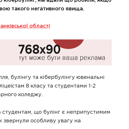
о кібербулінг, нагадали що робили, якщо
твою такого негативного явища.
анківської області
ля, булінгу та кібербулінгу ювенальні
іцеїстам 8 класу та студентами 1-2
арного коледжу.
та студентам, що булінг є неприпустимим
ж звернули особливу увагу на