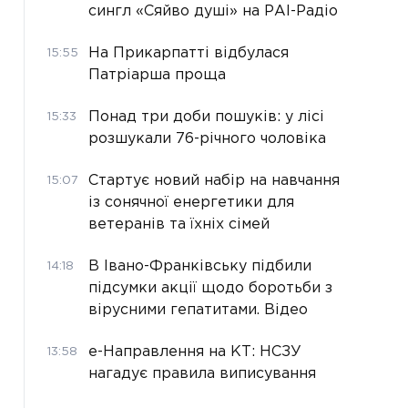
сингл «Сяйво душі» на РАІ-Радіо
На Прикарпатті відбулася
15:55
Патріарша проща
Понад три доби пошуків: у лісі
15:33
розшукали 76-річного чоловіка
Стартує новий набір на навчання
15:07
із сонячної енергетики для
ветеранів та їхніх сімей
В Івано-Франківську підбили
14:18
підсумки акції щодо боротьби з
вірусними гепатитами. Відео
е-Направлення на КТ: НСЗУ
13:58
нагадує правила виписування