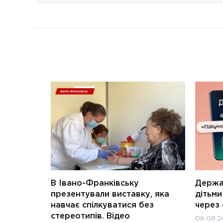
В Івано-Франківську
Держав
презентували виставку, яка
дітьм
навчає спілкуватися без
через 
стереотипів. Відео
06.08.2