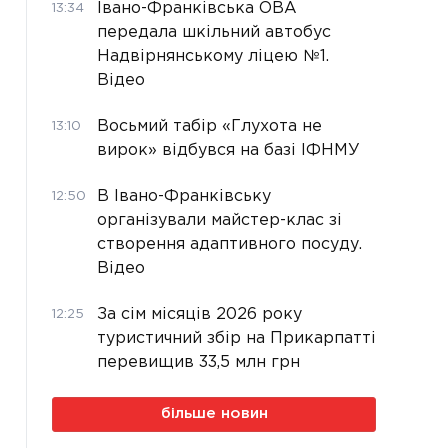
Івано-Франківська ОВА
13:34
передала шкільний автобус
Надвірнянському ліцею №1.
Відео
Восьмий табір «Глухота не
13:10
вирок» відбувся на базі ІФНМУ
В Івано-Франківську
12:50
організували майстер-клас зі
створення адаптивного посуду.
Відео
За сім місяців 2026 року
12:25
туристичний збір на Прикарпатті
перевищив 33,5 млн грн
більше новин