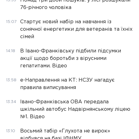
Понад три доби пошуків: у лісі розшукали
15:33
76-річного чоловіка
Стартує новий набір на навчання із
15:07
сонячної енергетики для ветеранів та їхніх
сімей
В Івано-Франківську підбили підсумки
14:18
акції щодо боротьби з вірусними
гепатитами. Відео
е-Направлення на КТ: НСЗУ нагадує
13:58
правила виписування
Івано-Франківська ОВА передала
13:34
шкільний автобус Надвірнянському ліцею
№1. Відео
Восьмий табір «Глухота не вирок»
13:10
відбувся на базі ІФНМУ