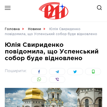
Skip
to
content
НОВИНИ
Головна
Новини
Юлія Свириденко
повідомила, що Успенський собор буде відновлено
СВІТ
Юлія Свириденко
повідомила, що Успенський
собор буде відновлено
УКРАЇНА
Поширити: