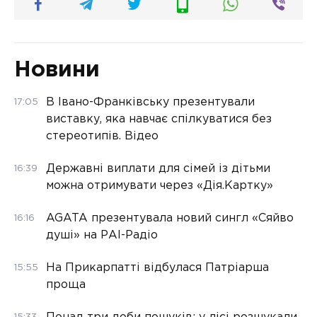
Новини
В Івано-Франківську презентували
17:05
виставку, яка навчає спілкуватися без
стереотипів. Відео
Державні виплати для сімей із дітьми
16:39
можна отримувати через «Дія.Картку»
AGATA презентувала новий сингл «Сяйво
16:16
душі» на РАІ-Радіо
На Прикарпатті відбулася Патріарша
15:55
проща