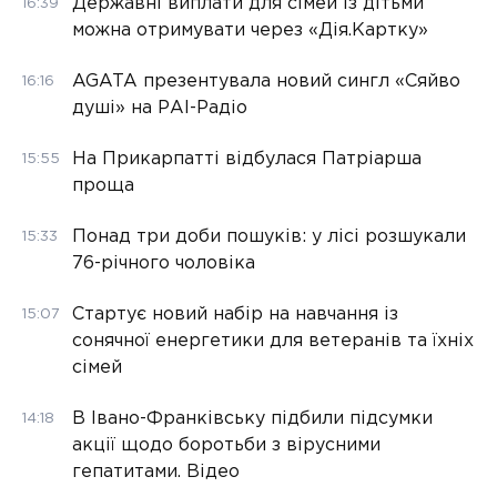
Державні виплати для сімей із дітьми
16:39
можна отримувати через «Дія.Картку»
AGATA презентувала новий сингл «Сяйво
16:16
душі» на РАІ-Радіо
На Прикарпатті відбулася Патріарша
15:55
проща
Понад три доби пошуків: у лісі розшукали
15:33
76-річного чоловіка
Стартує новий набір на навчання із
15:07
сонячної енергетики для ветеранів та їхніх
сімей
В Івано-Франківську підбили підсумки
14:18
акції щодо боротьби з вірусними
гепатитами. Відео