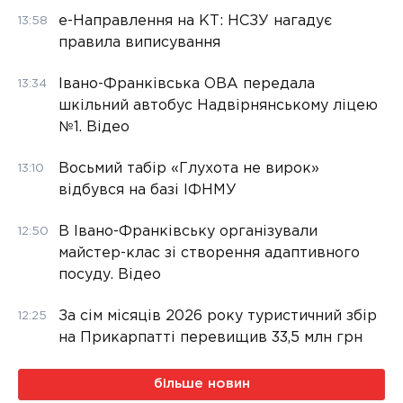
е-Направлення на КТ: НСЗУ нагадує
13:58
правила виписування
Івано-Франківська ОВА передала
13:34
шкільний автобус Надвірнянському ліцею
№1. Відео
Восьмий табір «Глухота не вирок»
13:10
відбувся на базі ІФНМУ
В Івано-Франківську організували
12:50
майстер-клас зі створення адаптивного
посуду. Відео
За сім місяців 2026 року туристичний збір
12:25
на Прикарпатті перевищив 33,5 млн грн
більше новин