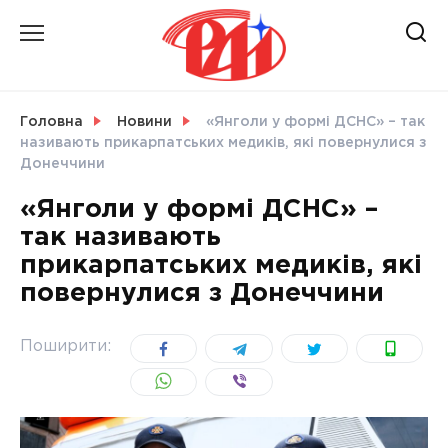
Skip
to
content
НОВИНИ
Головна
Новини
«Янголи у формі ДСНС» – так
називають прикарпатських медиків, які повернулися з
СВІТ
Донеччини
«Янголи у формі ДСНС» –
так називають
прикарпатських медиків, які
УКРАЇНА
повернулися з Донеччини
Поширити: