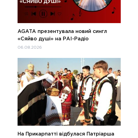
AGATA презентувала новий сингл
«Сяйво душі» на РАІ-Радіо
06.08.2026
На Прикарпатті відбулася Патріарша