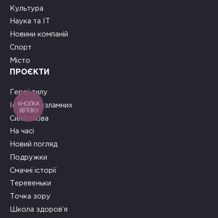
Культура
Наука та ІТ
Новини компаній
Спорт
Місто
ПРОЄКТИ
Герої тилу
КНОПКА
Історії Незламних
ЗВ'ЯЗКУ
Сила слова
На часі
Новий погляд
Подружки
Смачні історії
Теревеньки
Точка зору
Школа здоров’я