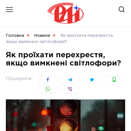
Skip
to
content
НОВИНИ
Головна
Новини
Як проїхати перехрестя,
якщо вимкнені світлофори?
СВІТ
Як проїхати перехрестя,
якщо вимкнені світлофори?
УКРАЇНА
Поширити: