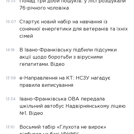
Понад три доби пошуків: у лісі розшукали
15:33
76-річного чоловіка
Стартує новий набір на навчання із
15:07
сонячної енергетики для ветеранів та їхніх
сімей
В Івано-Франківську підбили підсумки
14:18
акції щодо боротьби з вірусними
гепатитами. Відео
е-Направлення на КТ: НСЗУ нагадує
13:58
правила виписування
Івано-Франківська ОВА передала
13:34
шкільний автобус Надвірнянському ліцею
№1. Відео
Восьмий табір «Глухота не вирок»
13:10