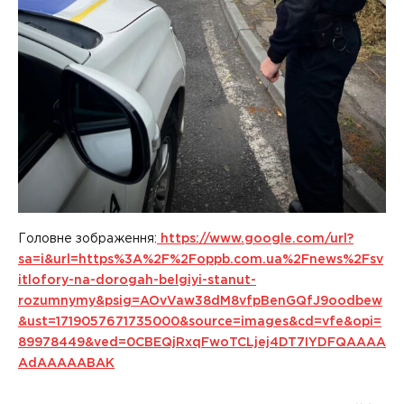
Головне зображення:
https://www.google.com/url?
sa=i&url=https%3A%2F%2Foppb.com.ua%2Fnews%2Fsv
itlofory-na-dorogah-belgiyi-stanut-
rozumnymy&psig=AOvVaw38dM8vfpBenGQfJ9oodbew
&ust=1719057671735000&source=images&cd=vfe&opi=
89978449&ved=0CBEQjRxqFwoTCLjej4DT7IYDFQAAAA
AdAAAAABAK