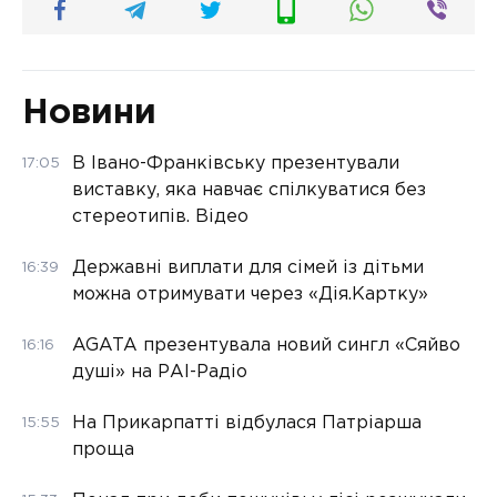
Новини
В Івано-Франківську презентували
17:05
виставку, яка навчає спілкуватися без
стереотипів. Відео
Державні виплати для сімей із дітьми
16:39
можна отримувати через «Дія.Картку»
AGATA презентувала новий сингл «Сяйво
16:16
душі» на РАІ-Радіо
На Прикарпатті відбулася Патріарша
15:55
проща