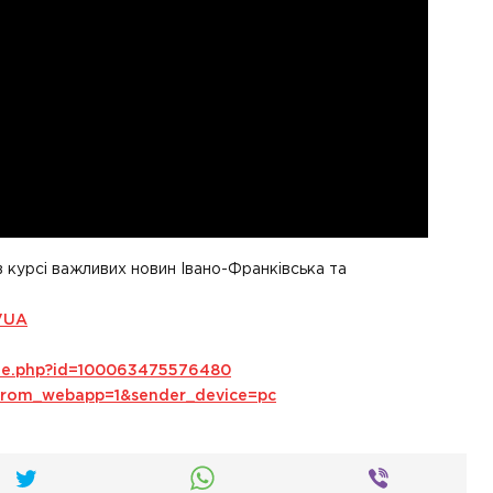
в курсі важливих новин Івано-Франківська та
VUA
ile.php?id=100063475576480
s_from_webapp=1&sender_device=pc