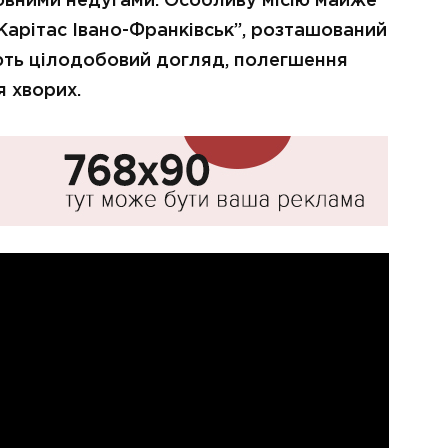
ковними недугами. Особливу місію майже
Карітас Івано-Франківськ”, розташований
ують цілодобовий догляд, полегшення
я хворих.