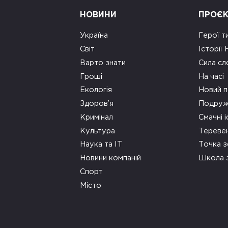
НОВИНИ
ПРОЄ
Україна
Герої т
Світ
Історії
Варто знати
Сила сл
Гроші
На часі
Екологія
Новий п
Здоров’я
Подруж
Кримінал
Смачні і
Культура
Тереве
Наука та ІТ
Точка 
Новини компаній
Школа 
Спорт
Місто