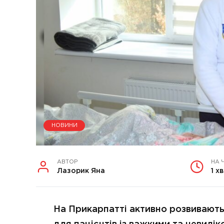
НОВИНИ
АВТОР
НА 
Лазорик Яна
1 хв
На Прикарпатті активно розвивають