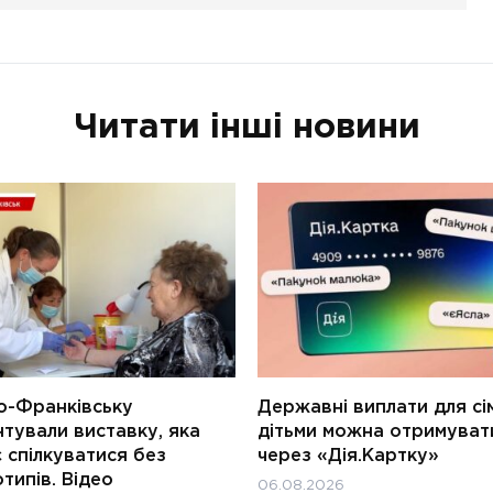
Читати інші новини
о-Франківську
Державні виплати для сім
тували виставку, яка
дітьми можна отримуват
 спілкуватися без
через «Дія.Картку»
типів. Відео
06.08.2026