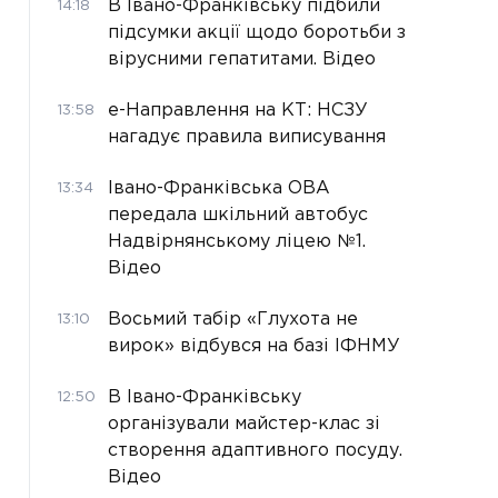
В Івано-Франківську підбили
14:18
підсумки акції щодо боротьби з
вірусними гепатитами. Відео
е-Направлення на КТ: НСЗУ
13:58
нагадує правила виписування
Івано-Франківська ОВА
13:34
передала шкільний автобус
Надвірнянському ліцею №1.
Відео
Восьмий табір «Глухота не
13:10
вирок» відбувся на базі ІФНМУ
В Івано-Франківську
12:50
організували майстер-клас зі
створення адаптивного посуду.
Відео