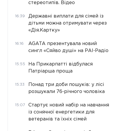
стереотипів. Відео
Державні виплати для сімей із
16:39
дітьми можна отримувати через
«Дія.Картку»
AGATA презентувала новий
16:16
сингл «Сяйво душі» на РАІ-Радіо
На Прикарпатті відбулася
15:55
Патріарша проща
Понад три доби пошуків: у лісі
15:33
розшукали 76-річного чоловіка
Стартує новий набір на навчання
15:07
із сонячної енергетики для
ветеранів та їхніх сімей