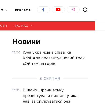
ІО
РЕКЛАМА
СВІТ
ПРО НАС
Новини
Юна українська співачка
15:00
KristiAna презентує новий трек
«Ой там на горі»
6 СЕРПНЯ
В Івано-Франківську
17:05
презентували виставку, яка
навчає спілкуватися без