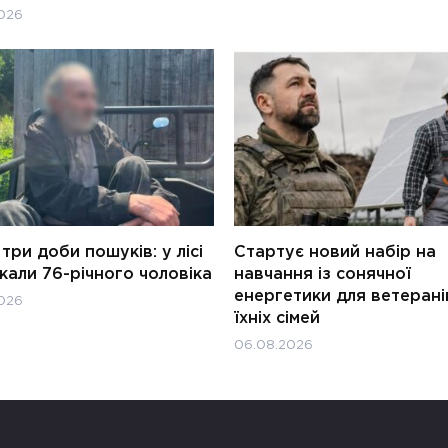
026
три доби пошуків: у лісі
Стартує новий набір на
али 76-річного чоловіка
навчання із сонячної
енергетики для ветерані
026
їхніх сімей
06.08.2026