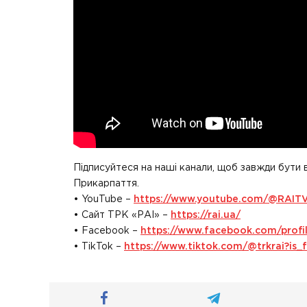
Підписуйтеся на наші канали, щоб завжди бути 
Прикарпаття.
• YouTube –
https://www.youtube.com/@RAIT
• Сайт ТРК «РАІ» –
https://rai.ua/
• Facebook –
https://www.facebook.com/prof
• TikTok –
https://www.tiktok.com/@trkrai?i