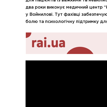
для пацієнтів із важкими та невилі
два роки виконує медичний центр “
у Войнилові. Тут фахівці забезпеч
болю та психологічну підтримку дл