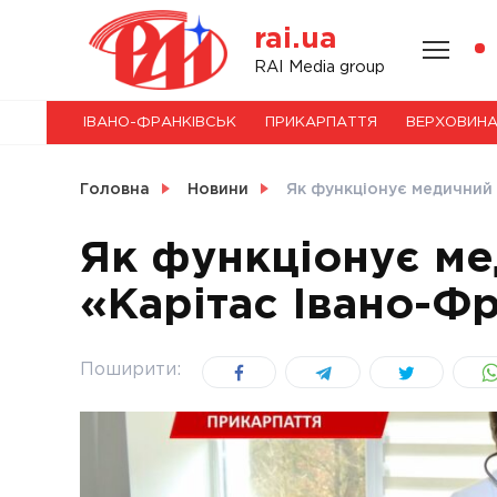
Skip
rai.ua
to
content
НОВИНИ
RAI Media group
ІВАНО-ФРАНКІВСЬК
ПРИКАРПАТТЯ
ВЕРХОВИН
СВІТ
Головна
Новини
Як функціонує медичний 
Як функціонує м
«Карітас Івано-Фр
УКРАЇНА
Поширити: