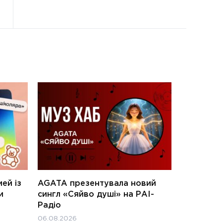
ей із
AGATA презентувала новий
и
сингл «Сяйво душі» на РАІ-
Радіо
06.08.2026