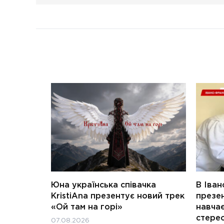
Юна українська співачка
В Іван
KristiAna презентує новий трек
презен
«Ой там на горі»
навчає
стерео
07.08.2026