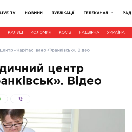
LIVE TV
НОВИНИ
ПУБЛІКАЦІЇ
ТЕЛЕКАНАЛ
РАД
А
КАЛУШ
КОЛОМИЯ
КОСІВ
НАДВІРНА
УКРАЇНА
центр «Карітас Івано-Франківськ». Відео
едичний центр
анківськ». Відео