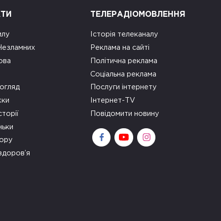
КТИ
ТЕЛЕРАДІОМОВЛЕННЯ
илу
Історія телеканалу
 Незламних
Реклама на сайті
ова
Політична реклама
Соціальна реклама
огляд
Послуги інтернету
ки
Інтернет-TV
сторії
Повідомити новину
ньки
зору
здоров’я