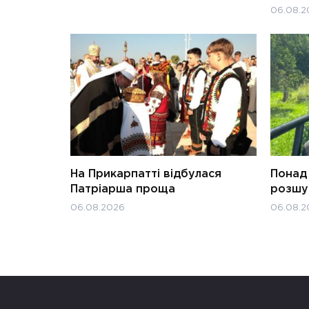
06.08.2
На Прикарпатті відбулася
Понад 
Патріарша проща
розшук
06.08.2026
06.08.2